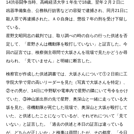
14渋谷闘争当時、高崎経済大学１年生で18歳。翌年２月２日に
凶器準備集合、公務執行妨害などの容疑で逮捕され、同月21日に
殺人罪で再逮捕された。ＡＯ自身は、懲役７年の刑を受け下獄し
ている。
星野文昭同志の裁判では、取り調べの時の自らの行った供述を否
定して、「星野さんは機動隊を殴打していない」と証言した。今
回の証言では、検察側主尋問で大坂さんを現場で見たかどうか尋
ねられ、「見ていません」と明確に断言した。
検察官が作成した供述調書では、大坂さんについて①２日前に工
学院大学で背の高いリーダーを見た（写真で大坂さんを特定）、
②その男が、14日に中野駅や電車内で星野の隣にいて号令をかけ
ていた、③神山派出所の先で星野、奥深山と一緒に走っている大
坂を見た、④機動隊が死亡した現場で、奥深山と大坂が殴打して
いた、と供述したことになっているが、それぞれについて「見て
いない」と証言した。「過去の供述と本日の証言は違っている
が、どちらが正しいか」と検事は尋問したが、その都度、「今日