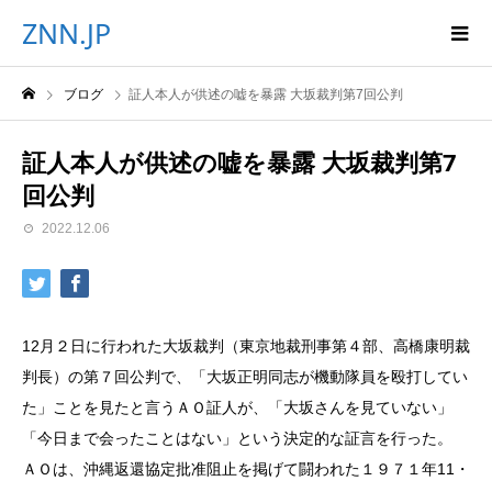
ZNN.JP
ブログ
証人本人が供述の嘘を暴露 大坂裁判第7回公判
証人本人が供述の嘘を暴露 大坂裁判第7
回公判
2022.12.06
12月２日に行われた大坂裁判（東京地裁刑事第４部、高橋康明裁
判長）の第７回公判で、「大坂正明同志が機動隊員を殴打してい
た」ことを見たと言うＡＯ証人が、「大坂さんを見ていない」
「今日まで会ったことはない」という決定的な証言を行った。
ＡＯは、沖縄返還協定批准阻止を掲げて闘われた１９７１年11・