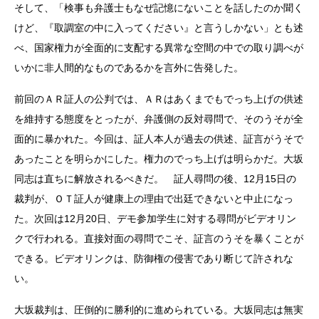
そして、「検事も弁護士もなぜ記憶にないことを話したのか聞く
けど、『取調室の中に入ってください』と言うしかない」とも述
べ、国家権力が全面的に支配する異常な空間の中での取り調べが
いかに非人間的なものであるかを言外に告発した。
前回のＡＲ証人の公判では、ＡＲはあくまでもでっち上げの供述
を維持する態度をとったが、弁護側の反対尋問で、そのうそが全
面的に暴かれた。今回は、証人本人が過去の供述、証言がうそで
あったことを明らかにした。権力のでっち上げは明らかだ。大坂
同志は直ちに解放されるべきだ。 証人尋問の後、12月15日の
裁判が、ＯＴ証人が健康上の理由で出廷できないと中止になっ
た。次回は12月20日、デモ参加学生に対する尋問がビデオリン
クで行われる。直接対面の尋問でこそ、証言のうそを暴くことが
できる。ビデオリンクは、防御権の侵害であり断じて許されな
い。
大坂裁判は、圧倒的に勝利的に進められている。大坂同志は無実