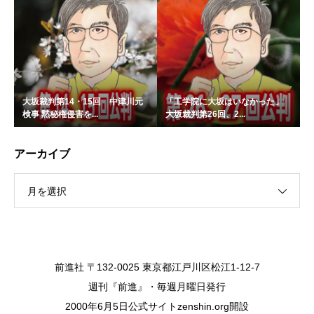
大坂裁判第14・15回 中津川元
「工学院に大坂はいなかった」
検事 黙秘権侵害を...
大坂裁判第26回、2...
アーカイブ
月を選択
前進社 〒132-0025 東京都江戸川区松江1-12-7
週刊『前進』・毎週月曜日発行
2000年6月5日公式サイトzenshin.org開設