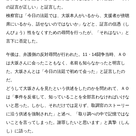
の証言が正しい」と証言した。
検察官は「今日の法廷では、大坂本人がいるから、支援者が傍聴
席にいるから、話せないのではないか」などと、証言の信憑（し
んぴょう）性をなくすための尋問を行ったが、「それはない」と
言下に否定した。
午後は、弁護側の反対尋問が行われた。11・14闘争当時、ＡＯ
は大坂さんに会ったこともなく、名前も知らなかったと明言し
た。大坂さんとは「今日の法廷で初めて会った」と証言したの
だ。
どうして大坂さんを見たという供述をしたのかを問われて、ＡＯ
は「事件を反省して、知っていることを全部言わなければいけな
いと思った。しかし、それだけでは足りず、取調官のストーリー
に沿う供述を強制された」と述べ、「取り調べの中で記憶ではな
いことを言ってしまった。謝罪したいと思います」と真摯（しん
し）に語った。