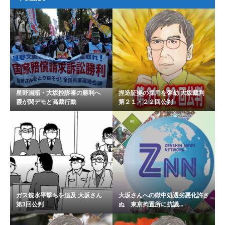
星野国賠・大坂控訴審の勝利へ
捏造証拠の採用を弾劾 大坂裁判
霞が関デモと高裁行動
第２１・２２回公判
ガス銃水平撃ちを追及 大坂さん
大坂さんへの獄中処遇劣悪化許さ
第3回公判
ぬ 東京拘置所に抗議...