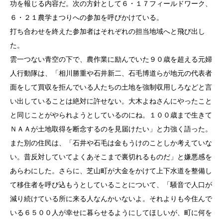
功を報じる内容だ。次の方針として６・１７フィールドワーク、
６・２１農学まつりへの参加を呼びかけている。
打ち合わせを終えた参加者はそれぞれの担当地域へと飛び出し
た。
雲一つない青空の下で、農作業に励んでいた９０歳を超える元婦
人行動隊は、「相川勝重や石井新二、石毛博道らが地元の代表者
面をして買収を拒んでいる人たちの土地を強制収用しろなどと言
い出していることは絶対に許せない。大木よねさんにやったこと
と同じことがやられようとしているのにね。１００歳まで生きて
ＮＡＡが土地取得を断念するのを見届けたい」と力強く語った。
また別の住民は、「石井や石毛は金もうけのことしか考えていな
い。昔反対していてよくあそこまで裏切れるものだ」と嫌悪感を
あらわにした。さらに、芝山町が大金をかけて上下水道を整備し
て移住者を呼び込もうとしていることについて、「騒音で人口が
減り続けている所に来る人なんかいないよ。それよりも今住んで
いる６５００人が幸せに暮らせるようにしてほしいが、町に何を