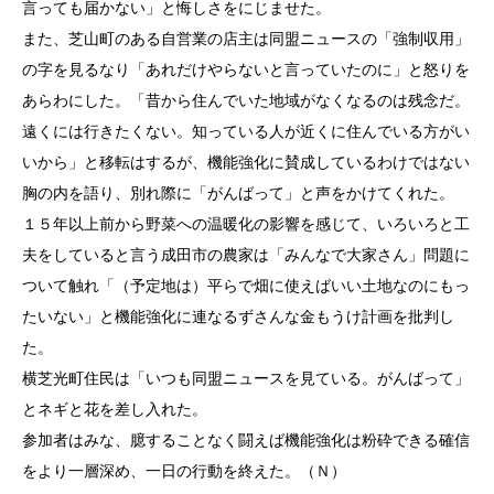
言っても届かない」と悔しさをにじませた。
また、芝山町のある自営業の店主は同盟ニュースの「強制収用」
の字を見るなり「あれだけやらないと言っていたのに」と怒りを
あらわにした。「昔から住んでいた地域がなくなるのは残念だ。
遠くには行きたくない。知っている人が近くに住んでいる方がい
いから」と移転はするが、機能強化に賛成しているわけではない
胸の内を語り、別れ際に「がんばって」と声をかけてくれた。
１５年以上前から野菜への温暖化の影響を感じて、いろいろと工
夫をしていると言う成田市の農家は「みんなで大家さん」問題に
ついて触れ「（予定地は）平らで畑に使えばいい土地なのにもっ
たいない」と機能強化に連なるずさんな金もうけ計画を批判し
た。
横芝光町住民は「いつも同盟ニュースを見ている。がんばって」
とネギと花を差し入れた。
参加者はみな、臆することなく闘えば機能強化は粉砕できる確信
をより一層深め、一日の行動を終えた。（Ｎ）