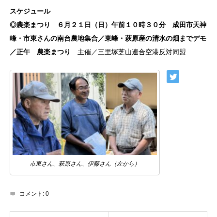
スケジュール
◎農楽まつり ６月２１日（日）午前１０時３０分 成田市天神
峰・市東さんの南台農地集合／東峰・萩原産の清水の畑までデモ
／正午 農楽まつり
主催／三里塚芝山連合空港反対同盟
市東さん、萩原さん、伊藤さん（左から）
コメント:
0