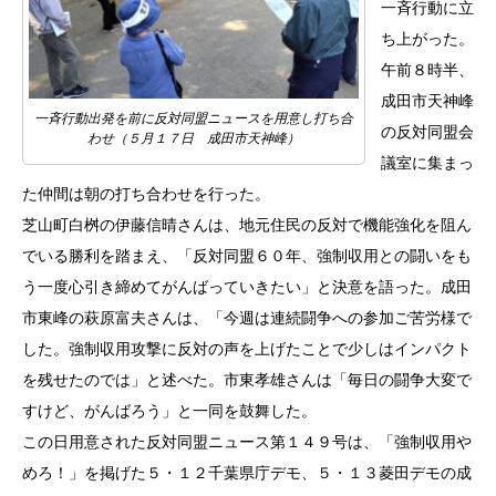
一斉行動に立
ち上がった。
午前８時半、
成田市天神峰
一斉行動出発を前に反対同盟ニュースを用意し打ち合
の反対同盟会
わせ（５月１７日 成田市天神峰）
議室に集まっ
た仲間は朝の打ち合わせを行った。
芝山町白桝の伊藤信晴さんは、地元住民の反対で機能強化を阻ん
でいる勝利を踏まえ、「反対同盟６０年、強制収用との闘いをも
う一度心引き締めてがんばっていきたい」と決意を語った。成田
市東峰の萩原富夫さんは、「今週は連続闘争への参加ご苦労様で
した。強制収用攻撃に反対の声を上げたことで少しはインパクト
を残せたのでは」と述べた。市東孝雄さんは「毎日の闘争大変で
すけど、がんばろう」と一同を鼓舞した。
この日用意された反対同盟ニュース第１４９号は、「強制収用や
めろ！」を掲げた５・１２千葉県庁デモ、５・１３菱田デモの成