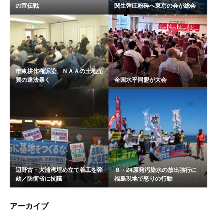
の宣伝戦
関生弾圧粉砕へ東京の会が総会
市東耕作権訴訟、ＮＡＡの土地売
買の違法暴く
全国水平同盟が大会
辺野古・大浦湾埋め立て着工を弾
８・24原発汚染水の放出強行に
劾／防衛省に抗議
福島現地で怒りの行動
アーカイブ