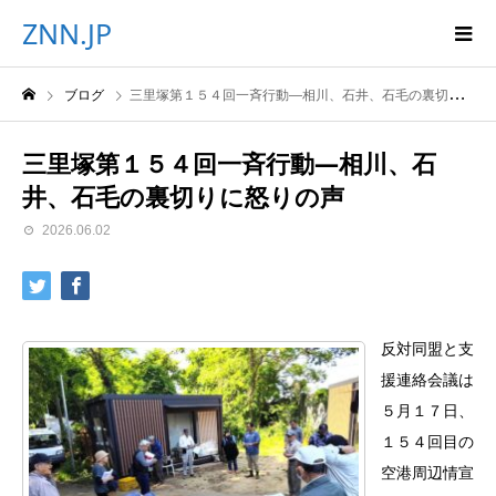
ZNN.JP
ブログ
三里塚第１５４回一斉行動―相川、石井、石毛の裏切りに怒りの声
三里塚第１５４回一斉行動―相川、石
井、石毛の裏切りに怒りの声
2026.06.02
反対同盟と支
援連絡会議は
５月１７日、
１５４回目の
空港周辺情宣