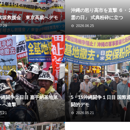
沖縄の怒り高市を直撃 ６・
大坂救援会 東京高裁へデモ
霊の日」 式典粉砕に立つ
7.29
2026.06.25
5沖縄闘争２日目 嘉手納基地第
5・15沖縄闘争１日目 国際
トへ進撃
闘的デモ
5.21
2026.05.21