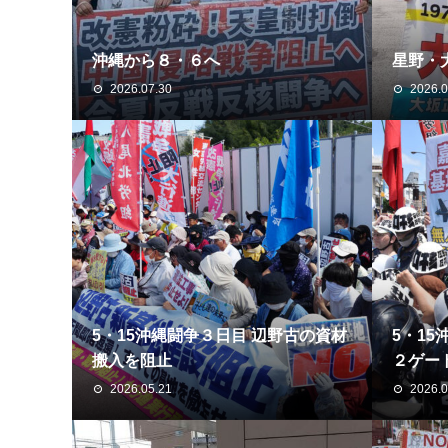
沖縄から８・６へ
星野・
2026.07.30
2026.0
5・15沖縄闘争３日目 辺野古の資材
5・1
搬入を阻止
２ゲー
2026.05.21
2026.0