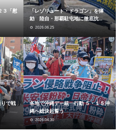
２３「慰
「レゾリュート・ドラゴン」を弾
劾 陸自・那覇駐屯地に徹底抗...
2026.06.25
通りで戦
各地で沖縄デー統一行動 ５・１５沖
縄へ総決起誓う
2026.04.30