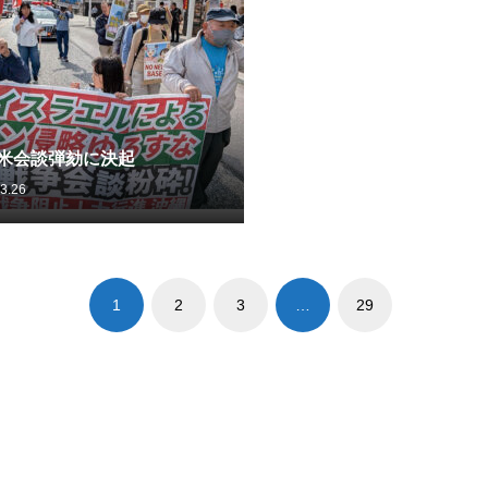
日米会談弾劾に決起
3.26
1
2
3
…
29