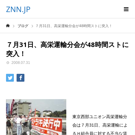
ZNN.JP
ブログ
７月31日、高栄運輸分会が48時間ストに突入！
７月31日、高栄運輸分会が48時間ストに
突入！
2008.07.31
東京西部ユニオン高栄運輸分
会は７月31日、高栄運輸によ
るＨ組合員に対する不当な賃