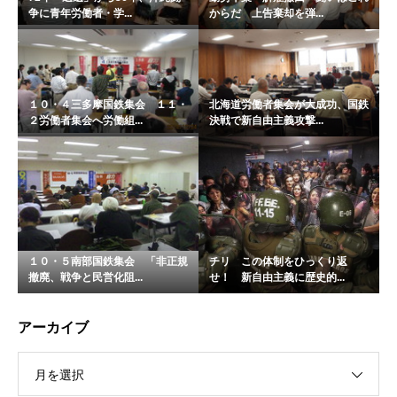
争に青年労働者・学...
からだ 上告棄却を弾...
１０・４三多摩国鉄集会 １１・
北海道労働者集会が大成功、国鉄
２労働者集会へ労働組...
決戦で新自由主義攻撃...
１０・５南部国鉄集会 「非正規
チリ この体制をひっくり返
撤廃、戦争と民営化阻...
せ！ 新自由主義に歴史的...
アーカイブ
月を選択