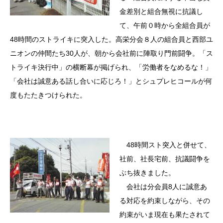
金差別と組合無視に抗議し
て、午前０時から全組合員が
48時間のストライキに突入した。高栄分会８人の組合員と西部ユ
ニオンの仲間たち30人が、朝から会社前に陣取り門前闘争。「ス
トライキ決行中」の横断幕が掲げられ、「労働者をなめるな！」
「会社は誠意ある話し合いに応じろ！」とシュプレヒコールが何
度もたたきつけられた。
48時間スト突入と併せて、
社前、社長宅前、抗議闘争を
ぶち抜きました。
会社は分会員8人に誠意あ
る対応を約束しながら、その
約束がいま現在も果たされて