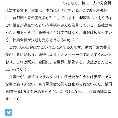
いません。特に一人の分会員
に対する賃下げ攻撃は、本当にふざけている。この8人の決起
に、首都圏の青年労働者が注目しています。48時間ストをやるす
ごい組合が存在するという事実をみんな注目している。会社はち
ゃんと知るべきだ。高栄分会だけでではなく、決起は広がってい
く。社員全員が決起したらどうなるのか？
この8人の決起はすごいとこに来てるんです。動労千葉の委員
長が「共に闘おう。連帯しよう」とメッセージで訴えてくれたと
おり、これは関東、全国に、全世界に波及する。決起はどんどん
広がっていく。
弁護士が、経営コンサルタントに任せたから会社は安泰、そん
な事はありえない。もう労働者の怒りは止められないんだ。横田
勇(常務)は考えを改めるべきだ、ふざけんなっ。（東京西部ユニ
オン・Ｃ）