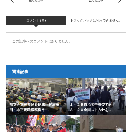
コメント ( 0 )
トラックバックは利用できません。
この記事へのコメントはありません。
関連記事
旭支会支援共闘を結成 解雇撤
１・２９自治労中央委で訴え
回・非正規職撤廃誓う
３・２０全国スト方針を...