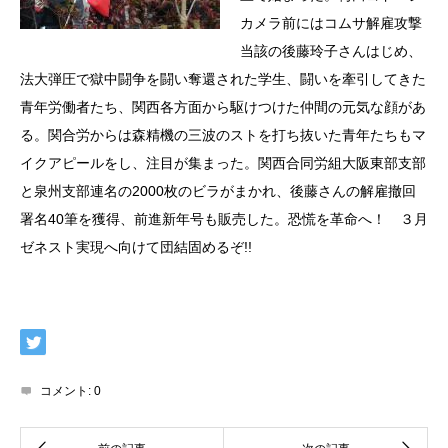
カメラ前にはコムサ解雇攻撃
当該の後藤玲子さんはじめ、
法大弾圧で獄中闘争を闘い奪還された学生、闘いを牽引してきた
青年労働者たち、関西各方面から駆けつけた仲間の元気な顔があ
る。関合労からは森精機の三波のストを打ち抜いた青年たちもマ
イクアピールをし、注目が集まった。関西合同労組大阪東部支部
と泉州支部連名の2000枚のビラがまかれ、後藤さんの解雇撤回
署名40筆を獲得、前進新年号も販売した。恐慌を革命へ！ ３月
ゼネスト実現へ向けて団結固めるぞ!!
コメント:
0