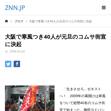
ZNN.JP
ブログ
大阪で寒風つき40人が元旦のコムサ街宣に決起
大阪で寒風つき40人が元旦のコムサ街宣
に決起
2009.01.04
「生きさせろ」ゼネスト
へ！ 2009年の幕開けは寒風
をついて総勢40名のコムサ街
宣で始まった。梅田ヨドバシ