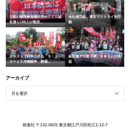
日航の整理解雇撤回求めＣＣＵ組
全社連労組、東京でストライキ行
合員ら146人が集団...
動
ゼネストで戦争とめる ５・１
経団連デモ第２弾、３８０人が決
３〜１５沖縄闘争 解雇...
起
アーカイブ
月を選択
前進社 〒132-0025 東京都江戸川区松江1-12-7