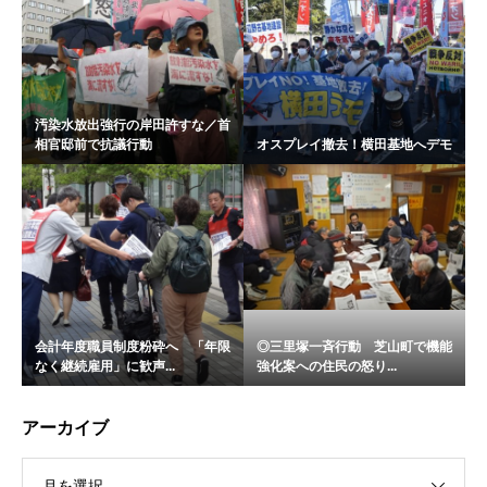
汚染水放出強行の岸田許すな／首
相官邸前で抗議行動
オスプレイ撤去！横田基地へデモ
会計年度職員制度粉砕へ 「年限
◎三里塚一斉行動 芝山町で機能
なく継続雇用」に歓声...
強化案への住民の怒り...
アーカイブ
月を選択