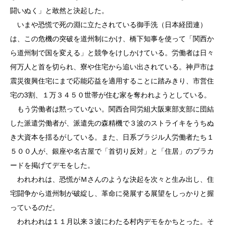
闘いぬく」と敢然と決起した。
いまや恐慌で死の淵に立たされている御手洗（日本経団連）
は、この危機の突破を道州制にかけ、橋下知事を使って「関西か
ら道州制で国を変える」と競争をけしかけている。労働者は日々
何万人と首を切られ、寮や住宅から追い出されている。神戸市は
震災復興住宅にまで応能応益を適用することに踏みきり、市営住
宅の3割、１万３４５０世帯が住む家を奪われようとしている。
もう労働者は黙っていない。関西合同労組大阪東部支部に団結
した派遣労働者が、派遣先の森精機で３波のストライキをうちぬ
き大資本を揺るがしている。また、日系ブラジル人労働者たち１
５００人が、銀座や名古屋で「首切り反対」と「住居」のプラカ
ードを掲げてデモをした。
われわれは、恐慌がＭさんのような決起を次々と生み出し、住
宅闘争から道州制が破綻し、革命に発展する展望をしっかりと握
っているのだ。
われわれは１１月以来３波にわたる村内デモをかちとった。そ