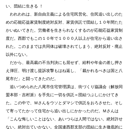
い、団結に生きる ！
われわれは、新自由主義による住宅民営化、住民追い出しのた
めの応能応益家賃制度絶対反対、家賃供託で団結し１０年間たた
かいぬいてきた。労働者を生きられなくするのが応能応益家賃制
度だ。西郡でもこの１０年で１０００人以上が住宅から追い出さ
れた。このままでは共同体は破壊されてしまう、絶対反対・廃止
以外にない。
だから、最高裁の不当判決にも屈せず、給料や年金の差し押さ
え弾圧、明け渡し提訴攻撃もはね返し、「裁かれるべきは国と八
尾市だ」と闘ってきたのだ。
追いつめられた八尾市住宅管理課は、街づくり協議会（解放同
盟本部・吉村派）を手先に一切を供託＝団結つぶしにかけてき
た。この中で、Ｍさんをウソとダマシで供託をおろさせた。そし
て寄ってたかって住宅から追い出しにかかったのだ。Ｍさんは
「こんな悔しいことはない、あいつらは人間ではない。絶対許せ
ない。絶対出ていかない。全国連西郡支部の団結に生き徹底的に