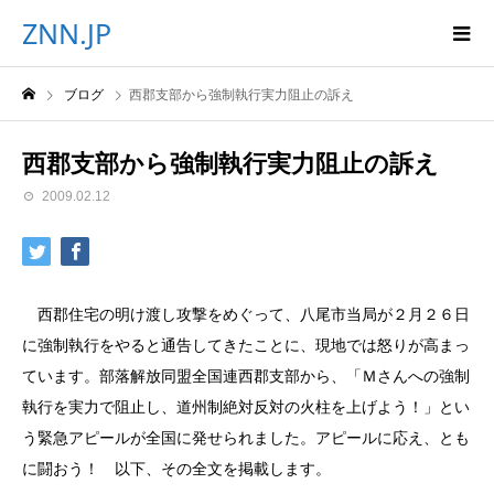
ZNN.JP
ブログ
西郡支部から強制執行実力阻止の訴え
西郡支部から強制執行実力阻止の訴え
2009.02.12
西郡住宅の明け渡し攻撃をめぐって、八尾市当局が２月２６日
に強制執行をやると通告してきたことに、現地では怒りが高まっ
ています。部落解放同盟全国連西郡支部から、「Ｍさんへの強制
執行を実力で阻止し、道州制絶対反対の火柱を上げよう！」とい
う緊急アピールが全国に発せられました。アピールに応え、とも
に闘おう！ 以下、その全文を掲載します。