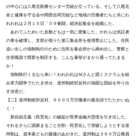
の中心には八尾北医療センター労組が立っている。そして八尾北
命と健康を守る会や関西合同労組など地域の労働者たちと共にわ
れわれは２月１５日「０９春闘」総決起集会を組織した。
あわてふためいた反動どもは一気に密集した。かれらは供託者
の車を破壊し、支部が借りた第三集会所を使用禁止にした。住民
追い出しの強制執行のために住民を集会所から締め出し、警察と
住管職員で西郡を制圧する、こんな暴挙がまかり通ってたまる
か！
強制執行くるなら来い！われわれはＭさんと固くスクラムを組
み実力闘争でたたき伏せ、道州制絶対反対の強固な団結を作り出
す決意だ。
【二】道州制絶対反対、６０００万労働者の最先頭でたたかいぬ
く ！
新自由主義（民営化）の破綻が世界金融大恐慌を引き出した。
それをさらに国家まるごと分割・民営化して突破しようとする道
州制は、資本家どもの最後のあがきだ。道州制は３６０万公務員