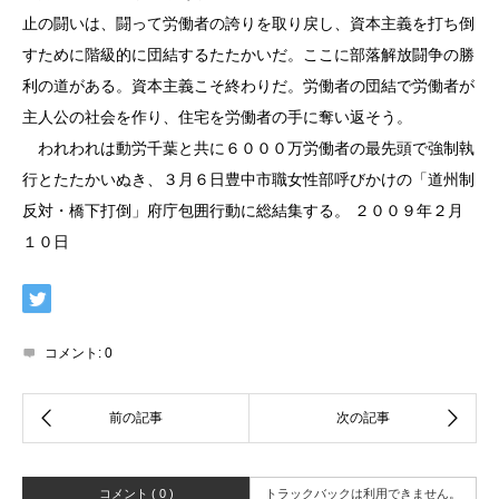
止の闘いは、闘って労働者の誇りを取り戻し、資本主義を打ち倒
すために階級的に団結するたたかいだ。ここに部落解放闘争の勝
利の道がある。資本主義こそ終わりだ。労働者の団結で労働者が
主人公の社会を作り、住宅を労働者の手に奪い返そう。
われわれは動労千葉と共に６０００万労働者の最先頭で強制執
行とたたかいぬき、３月６日豊中市職女性部呼びかけの「道州制
反対・橋下打倒」府庁包囲行動に総結集する。 ２００９年２月
１０日
コメント:
0
コメント ( 0 )
トラックバックは利用できません。