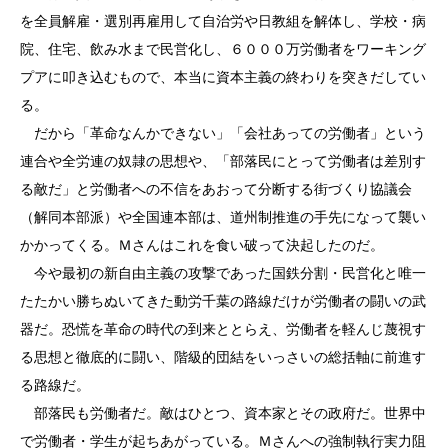
を全員解雇・選別再雇用して自治労や日教組を解体し、学校・病
院、住宅、飲み水まで民営化し、６０００万労働者をワーキング
プアに叩き込むもので、本当に資本主義の終わりを突きだしてい
る。
だから「革命なんかできない」「会社あっての労働者」という
連合や全労連の奴隷の思想や、「部落民にとって労働者は差別す
る敵だ」と労働者への不信をあおって分断する街づくり協議会
（解同本部派）や全国連本部は、道州制推進の手先になって襲い
かかってくる。Ｍさんはこれを食い破って決起したのだ。
今や最初の新自由主義の攻撃であった国鉄分割・民営化と唯一
たたかい勝ちぬいてきた動労千葉の路線だけが労働者の闘いの武
器だ。恐慌を革命の時代の到来ととらえ、労働者を軽んじ蔑視す
る思想と徹底的に闘い、階級的団結をいっさいの総括軸に前進す
る路線だ。
部落民も労働者だ。敵はひとつ、資本家とその政府だ。世界中
で労働者・学生が起ちあがっている。Ｍさんへの強制執行実力阻