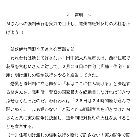
＜ 声明 ＞
Ｍさんへの強制執行を実力で阻止し、道州制絶対反対の火柱を上
げよう ！
部落解放同盟全国連合会西郡支部
われわれは断じて許さない！田中誠太八尾市長は、西郡住宅で
花屋を営むＭさんに対して、２月２６日に住宅（店舗・住宅・倉
庫）明け渡しの強制執行をやると通告してきた。
恐慌と道州制に立ち向かい「私はここに住み続ける」と決起す
るＭさんを、裁判所・警察の国家暴力を総動員しなければ叩きつ
ぶせなくなったのだ。われわれは「２６日は２４時間座り込んで
闘いぬく。一歩も退かない」と烈々たる戦闘宣言を叩きつけたＭ
さんと共に実力闘争に決起し、道州制絶対反対の火柱をあげるこ
とを宣言する。
【一】住宅明け渡しの強制執行を断じて許さない！実力闘争で闘