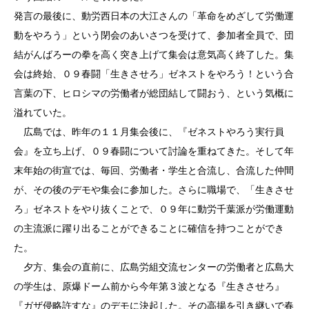
発言の最後に、動労西日本の大江さんの「革命をめざして労働運
動をやろう」という閉会のあいさつを受けて、参加者全員で、団
結がんばろーの拳を高く突き上げて集会は意気高く終了した。集
会は終始、０９春闘「生きさせろ」ゼネストをやろう！という合
言葉の下、ヒロシマの労働者が総団結して闘おう、という気概に
溢れていた。
広島では、昨年の１１月集会後に、『ゼネストやろう実行員
会』を立ち上げ、０９春闘について討論を重ねてきた。そして年
末年始の街宣では、毎回、労働者・学生と合流し、合流した仲間
が、その後のデモや集会に参加した。さらに職場で、「生きさせ
ろ」ゼネストをやり抜くことで、０９年に動労千葉派が労働運動
の主流派に躍り出ることができることに確信を持つことができ
た。
夕方、集会の直前に、広島労組交流センターの労働者と広島大
の学生は、原爆ドーム前から今年第３波となる『生きさせろ』
『ガザ侵略許すな』のデモに決起した。その高揚を引き継いで春