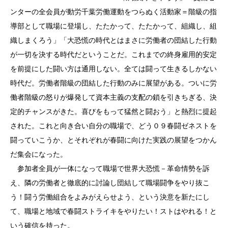
ンターの全会員が動労千葉労働運動をつらぬく活動家＝階級の指
導部として職場に登場し、たたかって、たたかって、組織し、組
織しまくろう」「大恐慌の時代とはまさに労働者の団結した行動
が一切を決する時代だということだ。これまでの終身雇用的安定
を前提にした闘い方は通用しない。全ては闘って生きるしかない
時代だ。労働者階級の団結した行動のみに展望がある。ついに労
働者階級の怒りが爆発して資本主義の支配の鎖を引きちぎる、決
定的チャンスがきた。喜びをもって猛然と闘おう」と熱烈に提起
された。これと向き合い自分の職場で、どう０９春闘ゼネストを
闘っていこうか、とそれぞれが春闘に向けた実践の展望をつかん
だ集会になった。
参加者全員が一体になって職場で世界大恐慌－革命情勢を訴
え、隣の労働者と徹底的に討論し団結して職場闘争をやり抜こ
う！闘う労働組合をよみがえらせよう、という決意を新たにし
て、職場と地域で春闘ストライキをやりたい！ストはやれる！と
いう確信を持った。