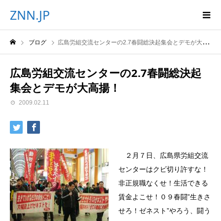
ZNN.JP
ブログ
広島労組交流センターの2.7春闘総決起集会とデモが大高揚！
広島労組交流センターの2.7春闘総決起
集会とデモが大高揚！
2009.02.11
２月７日、広島県労組交流
センターはクビ切り許すな！
非正規職なくせ！生活できる
賃金よこせ！０９春闘”生きさ
せろ！ゼネスト”やろう、闘う