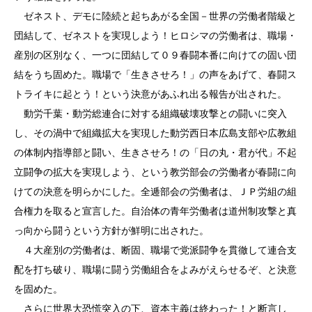
ゼネスト、デモに陸続と起ちあがる全国－世界の労働者階級と
団結して、ゼネストを実現しよう！ヒロシマの労働者は、職場・
産別の区別なく、一つに団結して０９春闘本番に向けての固い団
結をうち固めた。職場で「生きさせろ！」の声をあげて、春闘ス
トライキに起とう！という決意があふれ出る報告が出された。
動労千葉・動労総連合に対する組織破壊攻撃との闘いに突入
し、その渦中で組織拡大を実現した動労西日本広島支部や広教組
の体制内指導部と闘い、生きさせろ！の「日の丸・君が代」不起
立闘争の拡大を実現しよう、という教労部会の労働者が春闘に向
けての決意を明らかにした。全逓部会の労働者は、ＪＰ労組の組
合権力を取ると宣言した。自治体の青年労働者は道州制攻撃と真
っ向から闘うという方針が鮮明に出された。
４大産別の労働者は、断固、職場で党派闘争を貫徹して連合支
配を打ち破り、職場に闘う労働組合をよみがえらせるぞ、と決意
を固めた。
さらに世界大恐慌突入の下、資本主義は終わった！と断言し