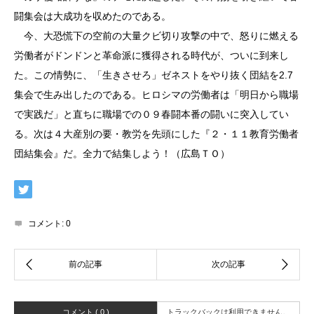
闘集会は大成功を収めたのである。
今、大恐慌下の空前の大量クビ切り攻撃の中で、怒りに燃える
労働者がドンドンと革命派に獲得される時代が、ついに到来し
た。この情勢に、「生きさせろ」ゼネストをやり抜く団結を2.7
集会で生み出したのである。ヒロシマの労働者は「明日から職場
で実践だ」と直ちに職場での０９春闘本番の闘いに突入してい
る。次は４大産別の要・教労を先頭にした『２・１１教育労働者
団結集会』だ。全力で結集しよう！（広島ＴＯ）
コメント:
0
コメント ( 0 )
トラックバックは利用できません。