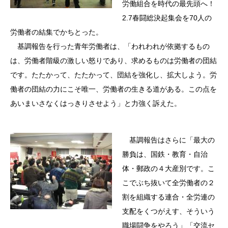
労働組合を時代の最先頭へ！
2.7春闘総決起集会を70人の
労働者の結集でかちとった。
基調報告を行った青年労働者は、「われわれが依拠するもの
は、労働者階級の激しい怒りであり、求めるものは労働者の団結
です。たたかって、たたかって、団結を強化し、拡大しよう。労
働者の団結の力にこそ唯一、労働者の生きる道がある。この点を
あいまいさなくはっきりさせよう」と力強く訴えた。
基調報告はさらに「最大の
勝負は、国鉄・教育・自治
体・郵政の４大産別です。こ
こでぶち抜いて全労働者の２
割を組織する連合・全労連の
支配をくつがえす、そういう
職場闘争をやろう」「交流セ