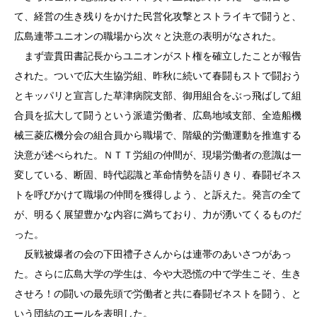
て、経営の生き残りをかけた民営化攻撃とストライキで闘うと、
広島連帯ユニオンの職場から次々と決意の表明がなされた。
まず壹貫田書記長からユニオンがスト権を確立したことが報告
された。ついで広大生協労組、昨秋に続いて春闘もストで闘おう
とキッパリと宣言した草津病院支部、御用組合をぶっ飛ばして組
合員を拡大して闘うという派遣労働者、広島地域支部、全造船機
械三菱広機分会の組合員から職場で、階級的労働運動を推進する
決意が述べられた。ＮＴＴ労組の仲間が、現場労働者の意識は一
変している、断固、時代認識と革命情勢を語りきり、春闘ゼネス
トを呼びかけて職場の仲間を獲得しよう、と訴えた。発言の全て
が、明るく展望豊かな内容に満ちており、力が湧いてくるものだ
った。
反戦被爆者の会の下田禮子さんからは連帯のあいさつがあっ
た。さらに広島大学の学生は、今や大恐慌の中で学生こそ、生き
させろ！の闘いの最先頭で労働者と共に春闘ゼネストを闘う、と
いう団結のエールを表明した。