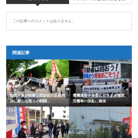
この記事へのコメントはありません。
関連記事
動労千葉が鉄建公団訴訟の反動判
電機連合中央委にビラまき情宣、
決に新たな怒りの戦闘...
労働者の決起に確信