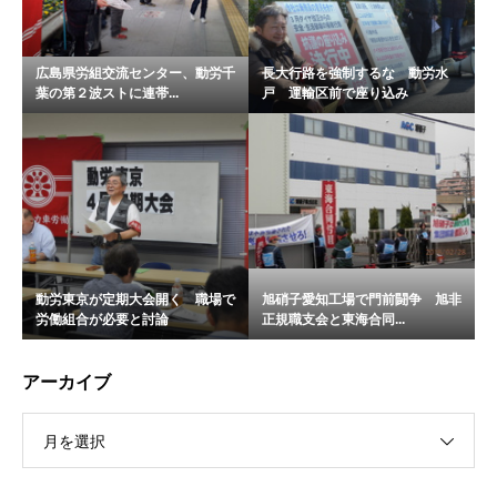
広島県労組交流センター、動労千
長大行路を強制するな 動労水
葉の第２波ストに連帯...
戸 運輸区前で座り込み
動労東京が定期大会開く 職場で
旭硝子愛知工場で門前闘争 旭非
労働組合が必要と討論
正規職支会と東海合同...
アーカイブ
月を選択