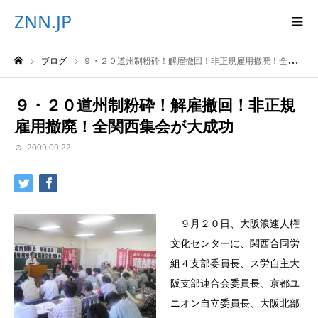
ZNN.JP
ブログ
９・２０道州制粉砕！解雇撤回！非正規雇用撤廃！全関西集会が大成功
９・２０道州制粉砕！解雇撤回！非正規
雇用撤廃！全関西集会が大成功
2009.09.22
９月２０日、大阪浪速人権
文化センターに、関西合同労
組４支部委員長、ス労自主大
阪支部連合会委員長、京都ユ
ニオン自立委員長、大阪北部