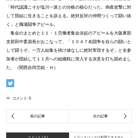
「時代認識こそが塩川一派との分岐の核心だった。倒産攻撃に対
して団結に生きることを訴える。絶対反対の仲間つくって闘い抜
く」と職場闘争アピール。
集会のまとめと１１・１労働者集会決起のアピールを大阪東部
支部田中委員長がおこなって、「１０４７名闘争を自らの闘いと
して闘うぞ。一万人結集を掛け値なしに絶対実現するぞ」と全参
加者が団結して１１月への組織戦に突入する決意を打ち固めまし
た。（関西合同労組・Ｈ）
コメント:
0
コメント ( 0 )
トラックバックは利用できません。