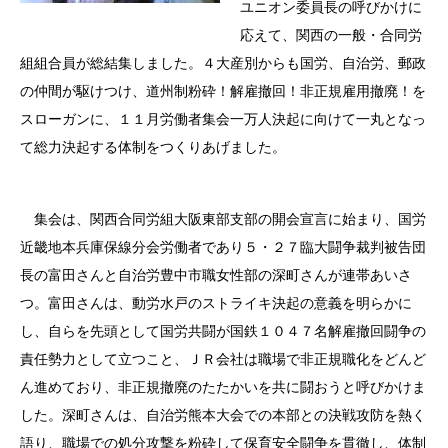
ユニオン委員長の呼びかけに
応えて、関西の一般・合同労
組組合員が総結集しました。４大産別からも国労、自治労、郵政
の仲間が駆けつけ、道州制粉砕！解雇撤回！非正規雇用撤廃！を
スローガンに、１１月労働者集会一万人決起に向けて一丸となっ
て総力決起する体制をつくりあげました。
集会は、関西合同労組大阪東部支部の開会宣言に始まり、国労
近畿地本兵庫保線分会労働者であり５・２７臨大闘争裁判被告団
長の富田さんと自治労豊中市職女性部の深町さんが連帯あいさ
つ。富田さんは、動労水戸のストライキ決起の意義を明らかに
し、自らを先頭として国労共闘が国鉄１０４７名解雇撤回闘争の
責任勢力として立つこと、ＪＲ会社は職場で非正規職化をどんど
ん進めており、非正規撤廃のたたかいを共に闘おうと呼びかけま
した。深町さんは、自治労熊本大会での本部との決戦攻防を熱く
語り、職場での処分攻撃を粉砕して保育安全闘争を貫徹し、体制