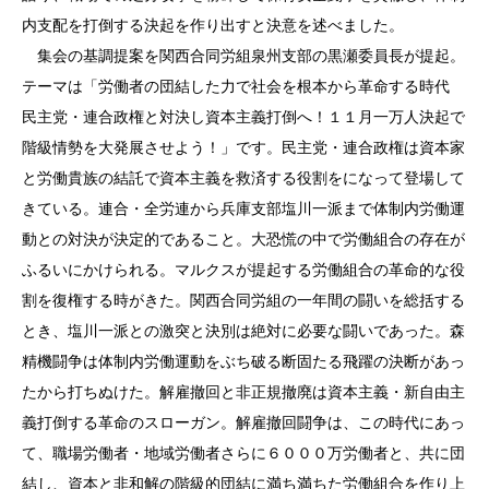
内支配を打倒する決起を作り出すと決意を述べました。
集会の基調提案を関西合同労組泉州支部の黒瀬委員長が提起。
テーマは「労働者の団結した力で社会を根本から革命する時代
民主党・連合政権と対決し資本主義打倒へ！１１月一万人決起で
階級情勢を大発展させよう！」です。民主党・連合政権は資本家
と労働貴族の結託で資本主義を救済する役割をになって登場して
きている。連合・全労連から兵庫支部塩川一派まで体制内労働運
動との対決が決定的であること。大恐慌の中で労働組合の存在が
ふるいにかけられる。マルクスが提起する労働組合の革命的な役
割を復権する時がきた。関西合同労組の一年間の闘いを総括する
とき、塩川一派との激突と決別は絶対に必要な闘いであった。森
精機闘争は体制内労働運動をぶち破る断固たる飛躍の決断があっ
たから打ちぬけた。解雇撤回と非正規撤廃は資本主義・新自由主
義打倒する革命のスローガン。解雇撤回闘争は、この時代にあっ
て、職場労働者・地域労働者さらに６０００万労働者と、共に団
結し、資本と非和解の階級的団結に満ち満ちた労働組合を作り上