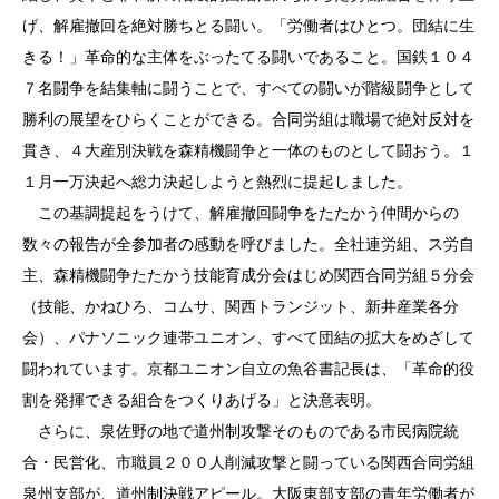
げ、解雇撤回を絶対勝ちとる闘い。「労働者はひとつ。団結に生
きる！」革命的な主体をぶったてる闘いであること。国鉄１０４
７名闘争を結集軸に闘うことで、すべての闘いが階級闘争として
勝利の展望をひらくことができる。合同労組は職場で絶対反対を
貫き、４大産別決戦を森精機闘争と一体のものとして闘おう。１
１月一万決起へ総力決起しようと熱烈に提起しました。
この基調提起をうけて、解雇撤回闘争をたたかう仲間からの
数々の報告が全参加者の感動を呼びました。全社連労組、ス労自
主、森精機闘争たたかう技能育成分会はじめ関西合同労組５分会
（技能、かねひろ、コムサ、関西トランジット、新井産業各分
会）、パナソニック連帯ユニオン、すべて団結の拡大をめざして
闘われています。京都ユニオン自立の魚谷書記長は、「革命的役
割を発揮できる組合をつくりあげる」と決意表明。
さらに、泉佐野の地で道州制攻撃そのものである市民病院統
合・民営化、市職員２００人削減攻撃と闘っている関西合同労組
泉州支部が、道州制決戦アピール。大阪東部支部の青年労働者が