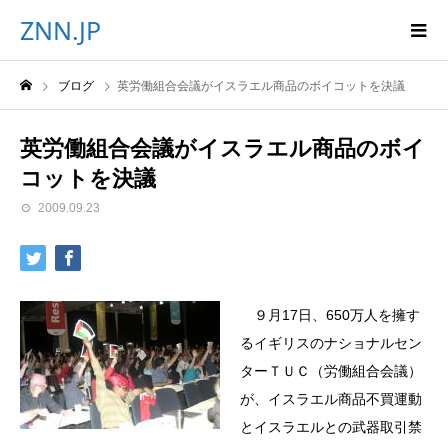
ZNN.JP
ブログ
英労働組合会議がイスラエル商品のボイコットを決議
英労働組合会議がイスラエル商品のボイ
コットを決議
2009.09.23
９月17日、650万人を擁す
るイギリスのナショナルセン
ターＴＵＣ（労働組合会議）
が、イスラエル商品不買運動
とイスラエルとの武器取引禁