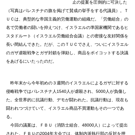
止の提案を圧倒的に可決した
（写真はパレスチナの旗を掲げて賛成の挙手をする代議員）。Ｔ
ＵＣは、典型的な帝国主義的労働運動の組織だ。「労働組合」の
名で労働者の闘いを抑えつけ、イスラエルの準国家機関であるヒ
スタドルート（イスラエル労働組合会議）との密接な友好関係を
長い間結んできた。だが、このＴＵＣでさえ、ついにイスラエル
のガザ虐殺戦争とガザ封鎖を弾劾し、商品をボイコットする決議
をあげるにいたったのだ。
昨年末から今年初めの３週間のイスラエルによるガザに対する
侵略戦争ではパレスチナ人1540人が虐殺され、5000人が負傷し
た。全世界的に抗議行動、デモが闘われた。抗議行動は、現在も
闘われつづけていて、イスラエル商品不買運動もその一つであ
る。
今回の議案は、ＦＢＵ（消防士組合、48000人）によって提出
された。ＦＢＵの2004年大会では、体制内派執行部の反対を押