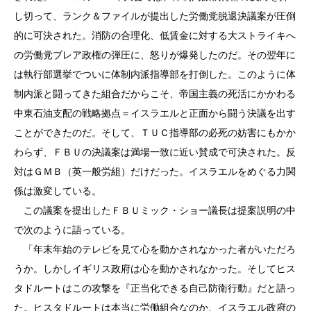
し切って、ランク＆ファイルが提出した労働党脱退決議案が圧倒
的に可決された。消防の合理化、低賃金に対する大ストライキへ
の労働党ブレア政権の弾圧に、怒りが爆発したのだ。その翌年に
は執行部選挙でついに体制内派指導部を打倒した。このように体
制内派と闘ってきた組合だからこそ、帝国主義の死活にかかわる
中東石油支配の戦略拠点＝イスラエルと正面から闘う決議を出す
ことができたのだ。そして、ＴＵＣ指導部の必死の妨害にもかか
わらず、ＦＢＵの決議案は満場一致に近い賛成で可決された。反
対はＧＭＢ（英一般労組）だけだった。イスラエルをめぐる力関
係は激変している。
この議案を提出したＦＢＵミック・ショー議長は提案説明の中
で次のように語っている。
「年末年始のテレビを見て心を動かされなかった者がいただろ
うか。しかしイギリス政府は心を動かされなかった。そしてヒス
タドルートはこの攻撃を『正当化できる自己防衛行動』だと語っ
た。ヒスタドルートは本当に労働組合なのか、イスラエル政府の