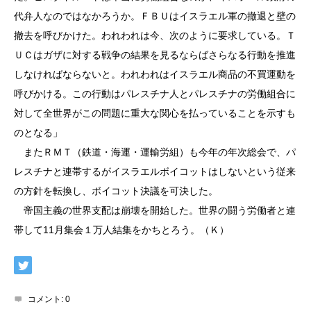
代弁人なのではなかろうか。ＦＢＵはイスラエル軍の撤退と壁の
撤去を呼びかけた。われわれは今、次のように要求している。Ｔ
ＵＣはガザに対する戦争の結果を見るならばさらなる行動を推進
しなければならないと。われわれはイスラエル商品の不買運動を
呼びかける。この行動はパレスチナ人とパレスチナの労働組合に
対して全世界がこの問題に重大な関心を払っていることを示すも
のとなる」
またＲＭＴ（鉄道・海運・運輸労組）も今年の年次総会で、パ
レスチナと連帯するがイスラエルボイコットはしないという従来
の方針を転換し、ボイコット決議を可決した。
帝国主義の世界支配は崩壊を開始した。世界の闘う労働者と連
帯して11月集会１万人結集をかちとろう。（Ｋ）
コメント:
0