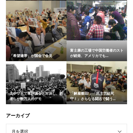
富士康の工場で中国労働者のスト
「希望連帯」が国会で会見
が続発、アメリカでも...
エジプトで軍評議会と対決し、若
「解雇撤回!」「民主労組死
者らが数万人のデモ
守！」さらなる闘志で闘う...
アーカイブ
月を選択