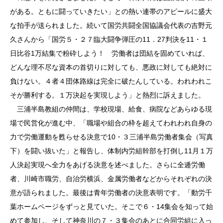
がある。ともに闘っていきたい」との熱い連帯のアピールに盛大
な拍手が送られました。続いて国労共闘全国協議会代表の吉野元
久さんから「国労５・２７臨大闘争弾圧の11．27判決を11・１
日比谷1万結集で粉砕しよう！ 労働者は団結を固めていれば、
どんな理不尽な資本の首切りに対しても、悪政に対しても絶対に
負けない。４者４団体路線は完全に破たんしている。われわれこ
そが勝利する。１万決起を実現しよう」と熱烈に訴えました。
三浦半島教組の仲間は、学校現場、給食、病院などあらゆる現
場で民営化が進む中、「職場や組合の枠を超えてわれわれ自身の
力で労働運動を甦らせる決意で10・３三浦半島労働者集会（写真
下）を闘い抜いた」と報告し、体制内労組幹部を打倒し11月１万
人決起実現へ全力をあげる決意を述べました。さらに全逓労働
者、川崎市職労、自治労横浜、金属労働者などからそれぞれの決
意が語られました。最後は青年労働者の決意表明です。「動労千
葉ホームページをずっと見ていた。そこで６・14集会を知って始
めて参加し、そして神奈川の７・３集会のあとに合同労組に入っ