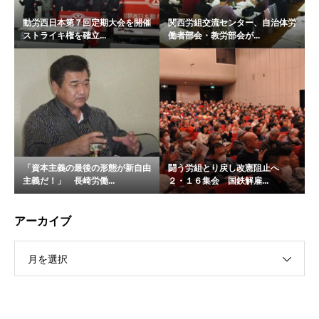
動労西日本第７回定期大会を開催
関西労組交流センター、自治体労
ストライキ権を確立...
働者部会・教労部会が...
「資本主義の最後の形態が新自由
闘う労組とり戻し改憲阻止へ
主義だ！」 長崎労働...
２・１６集会 国鉄解雇...
アーカイブ
月を選択