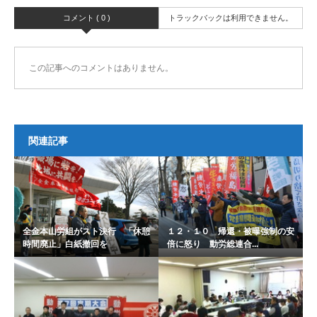
コメント ( 0 )
トラックバックは利用できません。
この記事へのコメントはありません。
関連記事
全金本山労組がスト決行 「休憩
１２・１０ 帰還・被曝強制の安
時間廃止」白紙撤回を
倍に怒り 動労総連合...