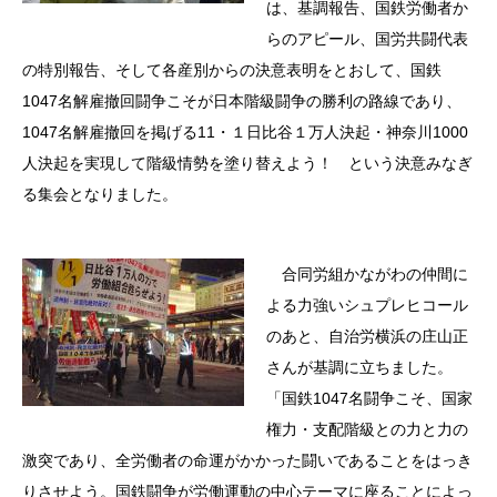
は、基調報告、国鉄労働者か
らのアピール、国労共闘代表
の特別報告、そして各産別からの決意表明をとおして、国鉄
1047名解雇撤回闘争こそが日本階級闘争の勝利の路線であり、
1047名解雇撤回を掲げる11・１日比谷１万人決起・神奈川1000
人決起を実現して階級情勢を塗り替えよう！ という決意みなぎ
る集会となりました。
合同労組かながわの仲間に
よる力強いシュプレヒコール
のあと、自治労横浜の庄山正
さんが基調に立ちました。
「国鉄1047名闘争こそ、国家
権力・支配階級との力と力の
激突であり、全労働者の命運がかかった闘いであることをはっき
りさせよう。国鉄闘争が労働運動の中心テーマに座ることによっ