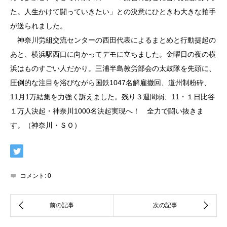
た。人生かけて闘っていきたい」との決意にひときわ大きな拍手
が送られました。
神奈川労組交流センターの西田代表によるまとめと行動提起の
あと、横浜駅西口に向かってデモに立ちました。金曜日の夜の横
浜はものすごい人だかり。三浦半島教労部会の太鼓隊を先頭に、
圧倒的な注目を浴びながら国鉄1047名解雇撤回、道州制粉砕、
11月1万結集を力強く訴えました。残り３週間弱、11・１日比谷
１万人決起・神奈川1000名決起実現へ！ 全力で闘い抜きま
す。（神奈川・ＳＯ）
コメント:
0