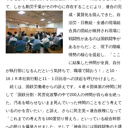
て、しかも動労千葉がその中心に存在することにより、
連合の完
成・翼賛化を阻んできた。自
治労・日教組・全逓の現場組
合員の団結が維持され現場に
戦闘性があるのは国鉄闘争が
あるからだ」と、現下の階級
情勢の核心を提起し、「ここ
に結集した仲間が全員、自分
が執行部になるんだという気持ちで、職場で闘おう！」と10・
16ＪＲ本社前行動と11・１日比谷への決起を呼びかけました。
続くは、国鉄労働者からの訴えです。４者４団体派の仲間に対
して「国鉄分割・民営化攻撃の中で200人の仲間が自ら命を絶っ
た。汚名を晴らせないまま死んでいった仲間のことをどう考えて
いるのかを言いたい」と訴え、さらに民主党＝連合政権になって
「これまでの考え方を180度切り替えろ」といっている組合幹部
への怒りを爆発させました。そして「神奈川には国鉄闘争の土壌