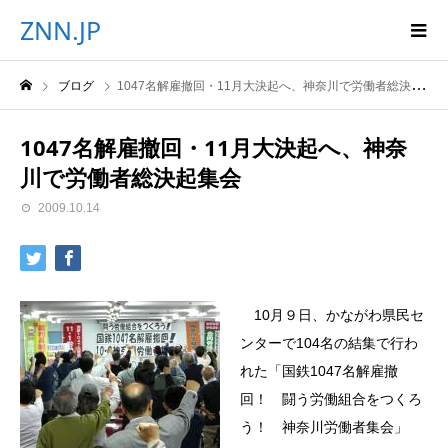
ZNN.JP
ブログ
1047名解雇撤回・11月大決起へ、神奈川で労働者総決起集会
1047名解雇撤回・11月大決起へ、神奈
川で労働者総決起集会
2009.10.14
10月９日、かながわ県民セ
ンターで104名の結集で行わ
れた「国鉄1047名解雇撤
回！ 闘う労働組合をつくろ
う！ 神奈川労働者集会」