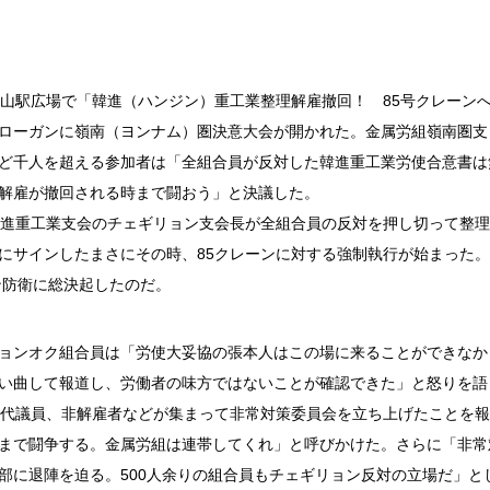
山駅広場で「韓進（ハンジン）重工業整理解雇撤回！ 85号クレーン
ローガンに嶺南（ヨンナム）圏決意大会が開かれた。金属労組嶺南圏支
ど千人を超える参加者は「全組合員が反対した韓進重工業労使合意書は
解雇が撤回される時まで闘おう」と決議した。
進重工業支会のチェギリョン支会長が全組合員の反対を押し切って整理
にサインしたまさにその時、85クレーンに対する強制執行が始まった
ン防衛に総決起したのだ。
ョンオク組合員は「労使大妥協の張本人はこの場に来ることができなか
い曲して報道し、労働者の味方ではないことが確認できた」と怒りを語
や代議員、非解雇者などが集まって非常対策委員会を立ち上げたことを
まで闘争する。金属労組は連帯してくれ」と呼びかけた。さらに「非常
部に退陣を迫る。500人余りの組合員もチェギリョン反対の立場だ」と