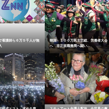
で看護師ら６万５千人が無
韓国 １００万民主労総、労働者大会
入
へ 非正規職撤廃へ闘い...
組結成とスト」求める声
スチュアート弁護士釈放 全世界の奪