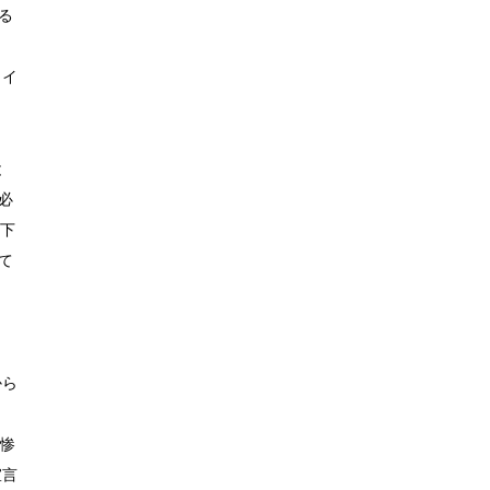
る
ライ
と
必
の下
て
から
も惨
宣言