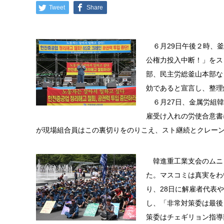
Tweet
Share
６月29日午後２時、釜
公権力投入中断！」をス
部、民主労総釜山本部な
効であると宣言し、整理
６月27日、金属労組韓
雇受け入れの労使合意書
が現場組合員はこの裏切りをのりこえ、スト継続とクレー
韓進重工業支会のムニ
た。マスコミは真実をわ
り、28日に解雇者代表
し、「非常対策委は最後
策委はチェギリョン指導