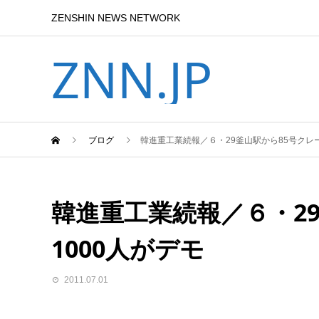
ZENSHIN NEWS NETWORK
ZNN.JP
ブログ
韓進重工業続報／６・29釜山駅から85号クレー
韓進重工業続報／６・2
1000人がデモ
2011.07.01