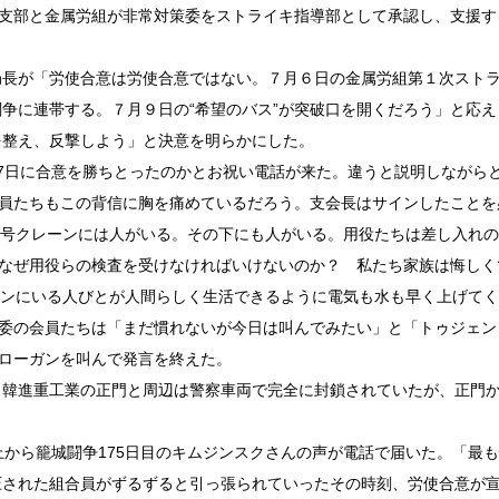
支部と金属労組が非常対策委をストライキ指導部として承認し、支援す
長が「労使合意は労使合意ではない。７月６日の金属労組第１次スト
争に連帯する。７月９日の“希望のバス”が突破口を開くだろう」と応え
を整え、反撃しよう」と決意を明らかにした。
7日に合意を勝ちとったのかとお祝い電話
が来た。違うと説明しながら
員たちもこの背信に胸を痛めているだろう。支会長はサインしたことを
5号クレーンには人がいる。その下にも人がいる。用役たちは差し入れ
なぜ用役らの検査を受けなければいけないのか？ 私たち家族は悔しく
ーンにいる人びとが人間らしく生活できるように電気も水も早く上げてく
委の会員たちは「まだ慣れないが今日は叫んでみたい」と「トゥジェン
ローガンを叫んで発言を終えた。
韓進重工業の正門と周辺は警察車両で完全に封鎖されていたが、正門
から籠城闘争175日目のキムジンスクさんの声が電話で届いた。「最
圧された組合員がずるずると引っ張られていったその時刻、労使合意が