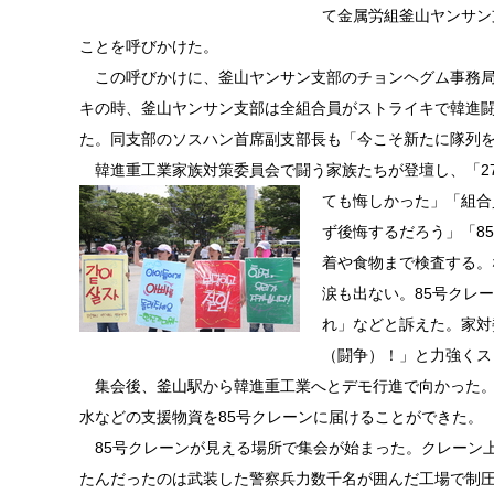
て金属労組釜山ヤンサン
ことを呼びかけた。
この呼びかけに、釜山ヤンサン支部のチョンヘグム事務局
キの時、釜山ヤンサン支部は全組合員がストライキで韓進闘
た。同支部のソスハン首席副支部長も「今こそ新たに隊列
韓進重工業家族対策委員会で闘う家族たちが登壇し、「2
ても悔しかった」「組合
ず後悔するだろう」「8
着や食物まで検査する。
涙も出ない。85号クレ
れ」などと訴えた。家対
（闘争）！」と力強くス
集会後、釜山駅から韓進重工業へとデモ行進で向かった。
水などの支援物資を85号クレーンに届けることができた。
85号クレーンが見える場所で集会が始まった。クレーン上
たんだったのは武装した警察兵力数千名が囲んだ工場で制