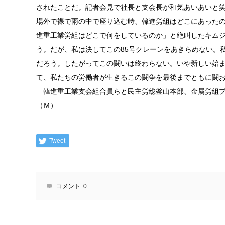
されたことだ。記者会見で社長と支会長が和気あいあいと
場外で裸で雨の中で座り込む時、韓進労組はどこにあった
進重工業労組はどこで何をしているのか」と絶叫したキム
う。だが、私は決してこの85号クレーンをあきらめない。
だろう。したがってこの闘いは終わらない。いや新しい始
て、私たちの労働者が生きるこの闘争を最後までともに闘
韓進重工業支会組合員らと民主労総釜山本部、金属労組プ
（Ｍ）
Tweet
コメント:
0