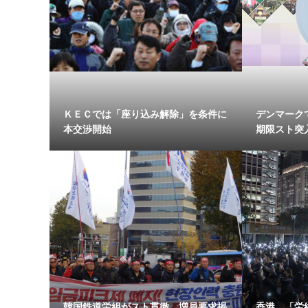
ＫＥＣでは「座り込み解除」を条件に
デンマーク
本交渉開始
期限スト突
韓国鉄道労組がスト貫徹 増員要求掲
香港 「労