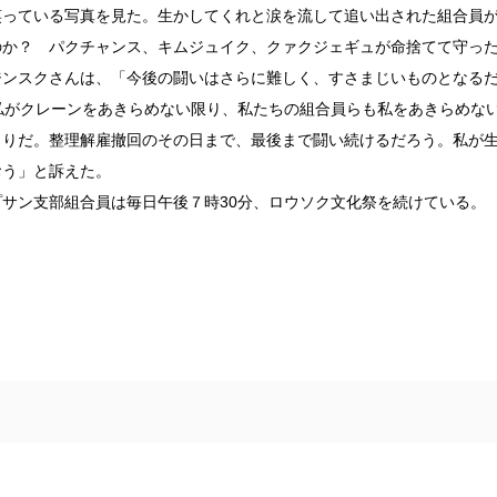
笑っている写真を見た。生かしてくれと涙を流して追い出された組合員
のか？ パクチャンス、キムジュイク、クァクジェギュが命捨てて守っ
ジンスクさんは、「今後の闘いはさらに難しく、すさまじいものとなる
私がクレーンをあきらめない限り、私たちの組合員らも私をあきらめな
まりだ。整理解雇撤回のその日まで、最後まで闘い続けるだろう。私が
おう」と訴えた。
サン支部組合員は毎日午後７時30分、ロウソク文化祭を続けている。