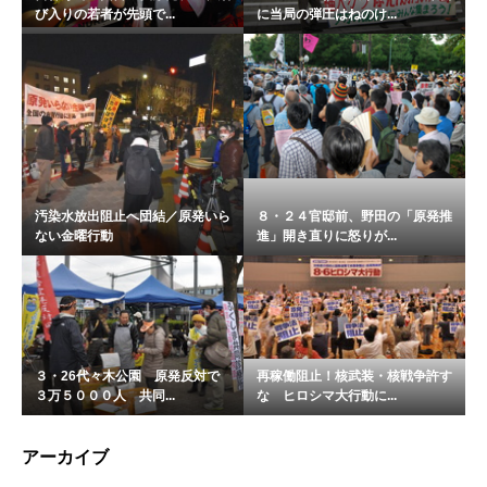
び入りの若者が先頭で...
に当局の弾圧はねのけ...
汚染水放出阻止へ団結／原発いら
８・２４官邸前、野田の「原発推
ない金曜行動
進」開き直りに怒りが...
３・26代々木公園 原発反対で
再稼働阻止！核武装・核戦争許す
３万５０００人 共同...
な ヒロシマ大行動に...
アーカイブ