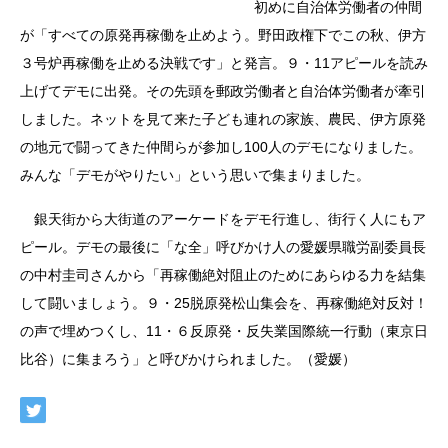
初めに自治体労働者の仲間
が「すべての原発再稼働を止めよう。野田政権下でこの秋、伊方
３号炉再稼働を止める決戦です」と発言。９・11アピールを読み
上げてデモに出発。その先頭を郵政労働者と自治体労働者が牽引
しました。ネットを見て来た子ども連れの家族、農民、伊方原発
の地元で闘ってきた仲間らが参加し100人のデモになりました。
みんな「デモがやりたい」という思いで集まりました。
銀天街から大街道のアーケードをデモ行進し、街行く人にもア
ピール。デモの最後に「な全」呼びかけ人の愛媛県職労副委員長
の中村圭司さんから「再稼働絶対阻止のためにあらゆる力を結集
して闘いましょう。９・25脱原発松山集会を、再稼働絶対反対！
の声で埋めつくし、11・６反原発・反失業国際統一行動（東京日
比谷）に集まろう」と呼びかけられました。（愛媛）