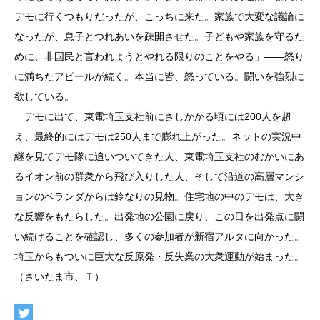
デモに行くつもりだったが、こっちに来た。家族で大変な議論に
なったが、息子とつれあいを疎開させた。子どもや家族を守るた
めに、非国民と言われようとやれる限りのことをやる」――怒り
に満ちたアピールが続く。本当に皆、怒っている。闘いを強烈に
欲している。
デモに出て、東電埼玉支社前にさしかかる頃には200人を超
え、最終的にはデモは250人まで膨れ上がった。ネットの実況中
継を見てデモ隊に追いついてきた人、東電埼玉支社のむかいにあ
るイオン前の群衆から飛び入りした人、そして沿道の高層マンシ
ョンのベランダからは鈴なりの見物。住宅地の中のデモは、大き
な反響をもたらした。出発地の公園に戻り、この日を出発点に闘
い続けることを確認し、多くの参加者が新宿アルタに向かった。
埼玉からもついに巨大な反原発・反失業の大衆運動が始まった。
（さいたま市、Ｔ）