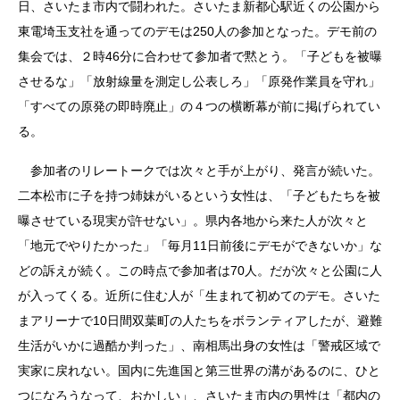
日、さいたま市内で闘われた。さいたま新都心駅近くの公園から
東電埼玉支社を通ってのデモは250人の参加となった。デモ前の
集会では、２時46分に合わせて参加者で黙とう。「子どもを被曝
させるな」「放射線量を測定し公表しろ」「原発作業員を守れ」
「すべての原発の即時廃止」の４つの横断幕が前に掲げられてい
る。
参加者のリレートークでは次々と手が上がり、発言が続いた。
二本松市に子を持つ姉妹がいるという女性は、「子どもたちを被
曝させている現実が許せない」。県内各地から来た人が次々と
「地元でやりたかった」「毎月11日前後にデモができないか」な
どの訴えが続く。この時点で参加者は70人。だが次々と公園に人
が入ってくる。近所に住む人が「生まれて初めてのデモ。さいた
まアリーナで10日間双葉町の人たちをボランティアしたが、避難
生活がいかに過酷か判った」、南相馬出身の女性は「警戒区域で
実家に戻れない。国内に先進国と第三世界の溝があるのに、ひと
つになろうなって、おかしい」、さいたま市内の男性は「都内の