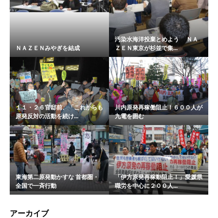
汚染水海洋投棄とめよう ＮＡ
ＮＡＺＥＮみやぎを結成
ＺＥＮ東京が杉並で集...
１１・２６官邸前、「これからも
川内原発再稼働阻止！６００人が
原発反対の活動を続け...
九電を囲む
東海第二原発動かすな 首都圏・
「伊方原発再稼動阻止！」愛媛県
全国で一斉行動
職労を中心に２００人...
アーカイブ