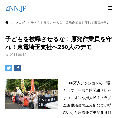
ZNN.JP
ブログ
子どもを被曝させるな！原発作業員を守れ！東電埼玉支社へ250人のデモ
子どもを被曝させるな！原発作業員を守
れ！東電埼玉支社へ250人のデモ
2011.06.13
100万人アクションの一環
として、一般合同労組さいた
まユニオンや婦人民主クラブ
全国協議会埼玉支部などが呼
びかけた反原発デモが６月11