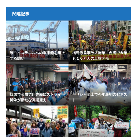
関連記事
米 イスラエルへの軍用船を阻止
福島原発事故３周年 台湾で今年
する闘い
も１０万人の反核デモ
韓国で金属労組先頭にストライキ
ギリシャ全土で今年最初のゼネス
闘争が新たな高揚迎え...
ト