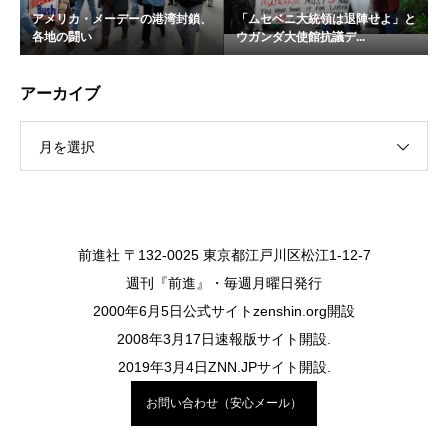
アメリカ・メーデーの港湾封鎖、
「ムセベニ大統領は退陣せよ」と
各地の闘い
ウガンダ大使館抗議デ...
アーカイブ
月を選択
前進社 〒132-0025 東京都江戸川区松江1-12-7
週刊『前進』・毎週月曜日発行
2000年6月5日公式サイトzenshin.org開設
2008年3月17日速報版サイト開設.
2019年3月4日ZNN.JPサイト開設.
お問い合わせ（安心メール）