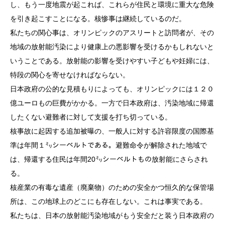
し、もう一度地震が起これば、これらが住民と環境に重大な危険
を引き起こすことになる。核惨事は継続しているのだ。
私たちの関心事は、オリンピックのアスリートと訪問者が、その
地域の放射能汚染により健康上の悪影響を受けるかもしれないと
いうことである。放射能の影響を受けやすい子どもや妊婦には、
特段の関心を寄せなければならない。
日本政府の公的な見積もりによっても、オリンピックには１２０
億ユーロもの巨費がかかる。一方で日本政府は、汚染地域に帰還
したくない避難者に対して支援を打ち切っている。
核事故に起因する追加被曝の、一般人に対する許容限度の国際基
準は年間１㍉シーベルトである。避難命令が解除された地域で
は、帰還する住民は年間20㍉シーベルトもの放射能にさらされ
る。
核産業の有毒な遺産（廃棄物）のための安全かつ恒久的な保管場
所は、この地球上のどこにも存在しない。これは事実である。
私たちは、日本の放射能汚染地域がもう安全だと装う日本政府の