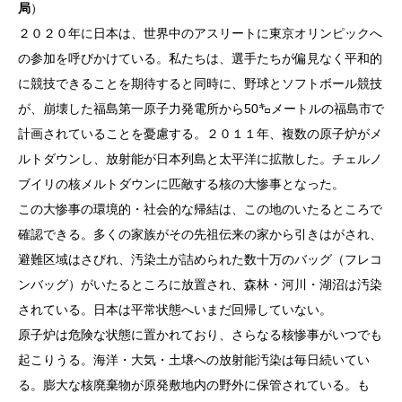
局
）
２０２０年に日本は、世界中のアスリートに東京オリンピックへ
の参加を呼びかけている。私たちは、選手たちが偏見なく平和的
に競技できることを期待すると同時に、野球とソフトボール競技
が、崩壊した福島第一原子力発電所から50㌔メートルの福島市で
計画されていることを憂慮する。２０１１年、複数の原子炉がメ
ルトダウンし、放射能が日本列島と太平洋に拡散した。チェルノ
ブイリの核メルトダウンに匹敵する核の大惨事となった。
この大惨事の環境的・社会的な帰結は、この地のいたるところで
確認できる。多くの家族がその先祖伝来の家から引きはがされ、
避難区域はさびれ、汚染土が詰められた数十万のバッグ（フレコ
ンバッグ）がいたるところに放置され、森林・河川・湖沼は汚染
されている。日本は平常状態へいまだ回帰していない。
原子炉は危険な状態に置かれており、さらなる核惨事がいつでも
起こりうる。海洋・大気・土壌への放射能汚染は毎日続いてい
る。膨大な核廃棄物が原発敷地内の野外に保管されている。も