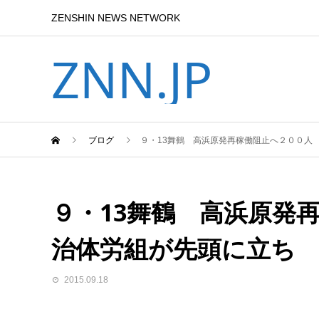
ZENSHIN NEWS NETWORK
ZNN.JP
ブログ
９・13舞鶴 高浜原発再稼働阻止へ２００人
９・13舞鶴 高浜原発
治体労組が先頭に立ち
2015.09.18