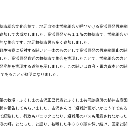
鶴市総合文化会館で、地元自治体労働組合が呼びかける高浜原発再稼働
参加して大成功しました。高浜原発から１１㌔の舞鶴市で、労働組合が
的な集会です。地元舞鶴市民も多く参加しました。
戦争法案に反対する闘いと一体のものとして高浜原発の再稼働阻止の闘
した。高浜原発直近の舞鶴市で集会を実現したことで、労働組合の力と
発廃炉を実現する道筋を示しました。この闘いは政府・電力資本との闘
題であることが鮮明になりました。
望の牧場・ふくしまの吉沢正巳代表とふくしま共同診療所の杉井吉彦医
状を報告してもらいました。吉沢さんは「避難計画がいかにうそである
て経験した。行政もパニックになり、避難用のバスも用意されなかった
浪の町〟となった」と語り、被曝した牛３３０頭を飼い続け、国家と闘