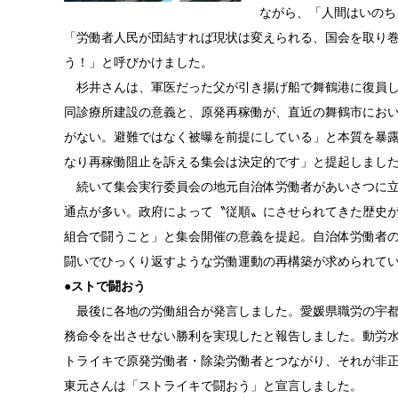
ながら、「人間はいのち
「労働者人民が団結すれば現状は変えられる、国会を取り
う！」と呼びかけました。
杉井さんは、軍医だった父が引き揚げ船で舞鶴港に復員し
同診療所建設の意義と、原発再稼働が、直近の舞鶴市にお
がない。避難ではなく被曝を前提にしている」と本質を暴
なり再稼働阻止を訴える集会は決定的です」と提起しまし
続いて集会実行委員会の地元自治体労働者があいさつに立
通点が多い。政府によって〝従順〟にさせられてきた歴史
組合で闘うこと」と集会開催の意義を提起。自治体労働者
闘いでひっくり返すような労働運動の再構築が求められて
●
ストで闘おう
最後に各地の労働組合が発言しました。愛媛県職労の宇都
務命令を出させない勝利を実現したと報告しました。動労
トライキで原発労働者・除染労働者とつながり、それが非
東元さんは「ストライキで闘おう」と宣言しました。