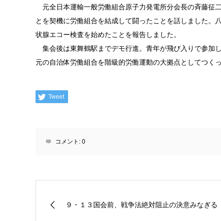
元全日本運輸一般労働組合原子力発電所分会長の斉藤征二
とを契機に労働組合を結成して闘ったことを話しました。
状腺エコー検査を始めたことを報告しました。
集会後は東舞鶴駅までデモ行進。青年が飛び入りで参加し
元の自治体労働組合を階級的労働運動の大拠点としてつく
Tweet
コメント:
0
９・１３国会前、戦争法絶対阻止の決意みなぎる