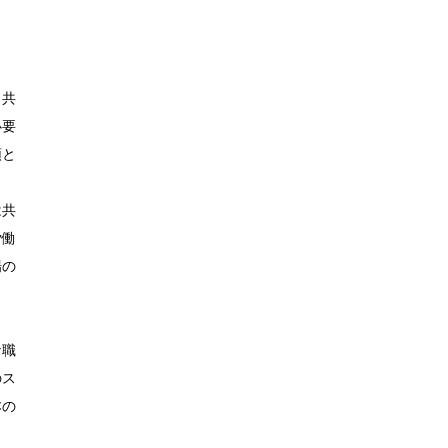
、共
必要
頭と
は共
労働
場の
な職
のス
本の