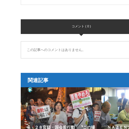
コメント ( 0 )
この記事へのコメントはありません。
関連記事
８・２８官邸・国会前行動 〝この場
ＮＡＺＥＮ