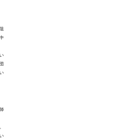
阻
中
い
団
い
師
。
い