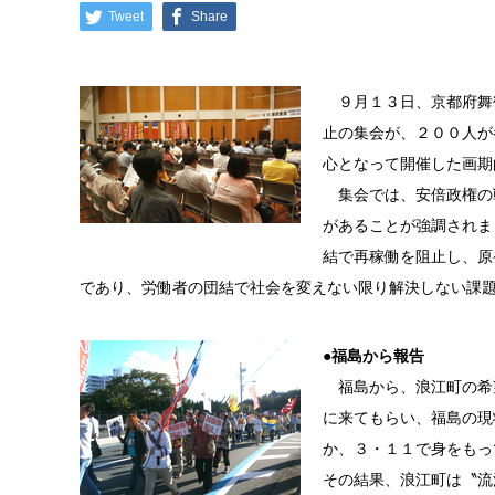
Tweet
Share
９月１３日、京都府舞
止の集会が、２００人が
心となって開催した画期
集会では、安倍政権の
があることが強調されま
結で再稼働を阻止し、原
であり、労働者の団結で社会を変えない限り解決しない課
●
福島から報告
福島から、浪江町の希
に来てもらい、福島の現
か、３・１１で身をもっ
その結果、浪江町は〝流