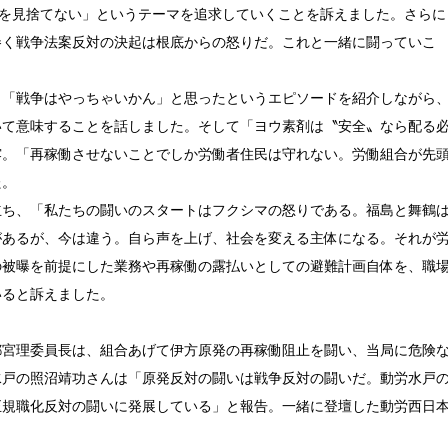
を見捨てない」というテーマを追求していくことを訴えました。さらに
巻く戦争法案反対の決起は根底からの怒りだ。これと一緒に闘っていこ
「戦争はやっちゃいかん」と思ったというエピソードを紹介しながら
いて意味することを話しました。そして「ヨウ素剤は〝安全〟なら配る
露。「再稼働させないことでしか労働者住民は守れない。労働組合が先
た。
ち、「私たちの闘いのスタートはフクシマの怒りである。福島と舞鶴
があるが、今は違う。自ら声を上げ、社会を変える主体になる。それが
の被曝を前提にした業務や再稼働の露払いとしての避難計画自体を、職
いると訴えました。
宮理委員長は、組合あげて伊方原発の再稼働阻止を闘い、当局に危険
水戸の照沼靖功さんは「原発反対の闘いは戦争反対の闘いだ。動労水戸
正規職化反対の闘いに発展している」と報告。一緒に登壇した動労西日