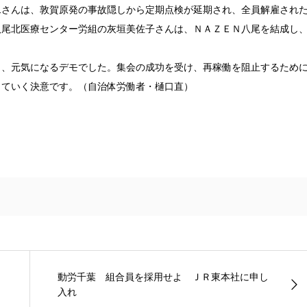
さんは、敦賀原発の事故隠しから定期点検が延期され、全員解雇され
八尾北医療センター労組の灰垣美佐子さんは、ＮＡＺＥＮ八尾を結成し
、元気になるデモでした。集会の成功を受け、再稼働を阻止するため
っていく決意です。（自治体労働者・樋口直）
動労千葉 組合員を採用せよ ＪＲ東本社に申し
入れ