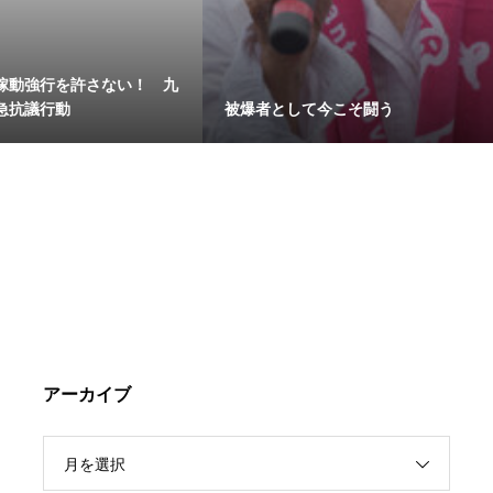
稼動強行を許さない！ 九
急抗議行動
被爆者として今こそ闘う
アーカイブ
月を選択