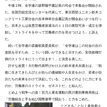
午後２時、全学連の坂野陽平書記長の司会で本集会が開始され
た。全国労組交流センターを代表して、東京西部ユニオン鈴木コ
ンクリート工業分会の吉本伸幸分会書記長が開会あいさつを行っ
た。吉本さんは改悪労働者派遣法の１１日の衆院可決・成立を弾
劾し「ストライキをやって労働者の力を見せつけよう」と訴え
た。
続いて全学連の斎藤郁真委員長が、「全学連はこの社会の次の
道筋を示すため、こういう闘いができると示すため、安倍政権打
倒のストライキにうって出ます！」と決意を表した。
許すな改憲！大行動代表呼びかけ人の鈴木達夫弁護士は、「戦
後に生きてきた人びとが自らの価値観や人生史をかけ、若者が自
分たちの未来をかけて決起している。これをどのように力にする
のか。労働者のストライキ、ゼネストだ」と結んだ。
とめよう戦争への道！百万人署名運動の西川重則事務局長は、
「労働組合と手を結び国際連帯で闘おう」と力をこめた。
とどまることなく参加者は