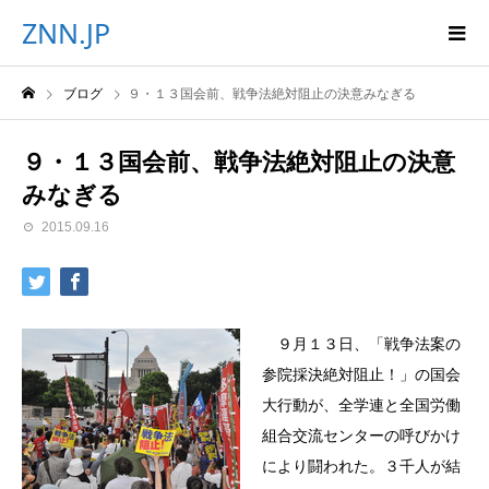
ZNN.JP
ブログ
９・１３国会前、戦争法絶対阻止の決意みなぎる
９・１３国会前、戦争法絶対阻止の決意
みなぎる
2015.09.16
９月１３日、「戦争法案の
参院採決絶対阻止！」の国会
大行動が、全学連と全国労働
組合交流センターの呼びかけ
により闘われた。３千人が結