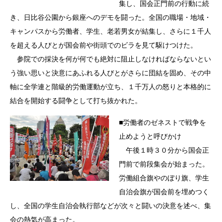
集し、国会正門前の行動に続
き、日比谷公園から銀座へのデモを闘った。全国の職場・地域・
キャンパスから労働者、学生、老若男女が結集し、さらに１千人
を超える人びとが国会前や街頭でのビラを見て駆けつけた。
参院での採決を何が何でも絶対に阻止しなければならないとい
う強い思いと決意にあふれる人びとがさらに団結を固め、その中
軸に全学連と階級的労働運動が立ち、１千万人の怒りと本格的に
結合を開始する闘争として打ち抜かれた。
■労働者のゼネストで戦争を
止めようと呼びかけ
午後１時３０分から国会正
門前で前段集会が始まった。
労働組合旗やのぼり旗、学生
自治会旗が国会前を埋めつく
し、全国の学生自治会執行部などが次々と闘いの決意を述べ、集
会の熱気が高まった。