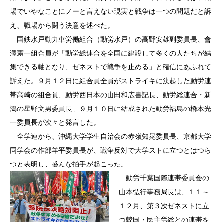
場でいやなことにノーと言えない現実と戦争は一つの問題だと訴
え、職場から闘う決意を述べた。
国鉄水戸動力車労働組合（動労水戸）の高野安雄副委員長、會
澤憲一組合員が「動労総連合を全国に建設して多くの人たちが結
集できる軸となり、ゼネストで戦争を止める」と確信にあふれて
訴えた。９月１２日に組合員全員がストライキに決起した動労連
帯高崎の組合員、動労西日本の山田和広書記長、動労総連合・新
潟の星野文男委員長、９月１０日に結成された動労福島の橋本光
一委員長が次々と発言した。
全学連から、沖縄大学学生自治会の赤嶺知晃委員長、京都大学
同学会の作部羊平委員長が、戦争反対で大学ストに立つとはつら
つと表明し、盛んな拍手が起こった。
動労千葉国際連帯委員会の
山本弘行事務局長は、１１～
１２月、第３次ゼネストに立
つ韓国・民主労総との連帯を