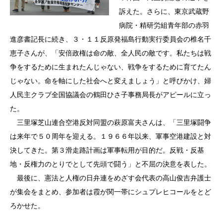
訴えた。さらに、東京武蔵野
病院・精研労組青年部の赤羽
進彦書記長に続き、３・１１反原発福島行動実行委員会の椎名千
恵子さんが、「安倍政権は命の敵、全人民の敵です。私たちは戦
争をするために生まれたんじゃない、戦争をするために育てたん
じゃない。命を軸にした社会へと変えましょう」と呼びかけ、婦
人民主クラブ全国協議会の鶴田ひさ子事務局長がアピールに立っ
た。
三里塚芝山連合空港反対同盟の萩原富夫さんは、「三里塚闘争
は来年で５０周年を迎える。１９６６年以来、軍事空港建設と対
決してきた。第３滑走路計画は軍事転用が目的だ。反戦・反基
地・反権力のとりでとして先頭で闘う」と不屈の決意を表した。
最後に、憲法と人権の日弁連をめざす会代表の高山俊吉弁護士
が集会をまとめ、参加者は霞が関一帯にシュプレヒコールをとど
ろかせた。