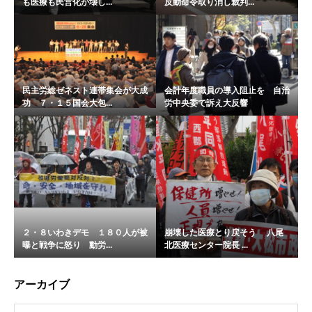
も医療も民営化が壊し...
反動命令取り消し裁判...
民主労総ゼネスト連帯集会が大成
会計年度職員の導入阻止を 自治
功 ７・１５国会大包...
労中央委で訴え大反響
２・８いわきデモ １８０人が被
崩壊した医療とり戻そう 八尾
曝と戦争に怒り 動労...
北医療センター院長 ...
アーカイブ