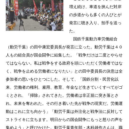
増え続け、車道を挟んだ対岸
の歩道からも多くの人びとが
発言に聴き入り、拍手を送っ
た。
国鉄千葉動力車労働組合
（動労千葉）の田中康宏委員長が発言に立った。動労千葉は４０
人もの組合員が国会闘争に結集した。「戦争だけは二度とやらせ
てはならない。私は戦争をする政府を頭にいただく労働者ではな
く、戦争を止める労働者になりたい」との田中委員長の決意は全
参加者の思いをひとつにした。そして、「国鉄分割・民営化以
来、労働者の権利、雇用、教育、年金など生きていくすべてがゴ
ミとされ、『掃除』されてきた。労働者は非正規に突き落とさ
れ、未来を奪われた。その行き着いた先が戦争の現実だ。労働運
動はこれに立ち向かう」「動労千葉は外注化と戦争法に反対して
ストライキに立ちます。明日からの国会闘争にもっと怒りの声を
集めよう」と呼びかけた。動労千葉青年部・木科雄作さんは、職