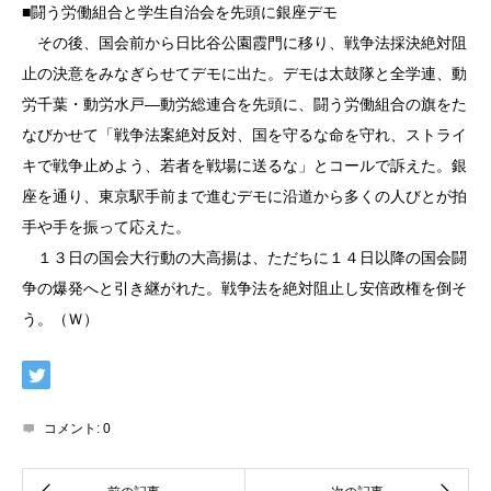
■闘う労働組合と学生自治会を先頭に銀座デモ
その後、国会前から日比谷公園霞門に移り、戦争法採決絶対阻
止の決意をみなぎらせてデモに出た。デモは太鼓隊と全学連、動
労千葉・動労水戸―動労総連合を先頭に、闘う労働組合の旗をた
なびかせて「戦争法案絶対反対、国を守るな命を守れ、ストライ
キで戦争止めよう、若者を戦場に送るな」とコールで訴えた。銀
座を通り、東京駅手前まで進むデモに沿道から多くの人びとが拍
手や手を振って応えた。
１３日の国会大行動の大高揚は、ただちに１４日以降の国会闘
争の爆発へと引き継がれた。戦争法を絶対阻止し安倍政権を倒そ
う。（Ｗ）
コメント:
0