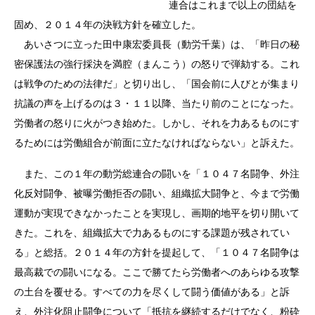
連合はこれまで以上の団結を
固め、２０１４年の決戦方針を確立した。
あいさつに立った田中康宏委員長（動労千葉）は、「昨日の秘
密保護法の強行採決を満腔（まんこう）の怒りで弾劾する。これ
は戦争のための法律だ」と切り出し、「国会前に人びとが集まり
抗議の声を上げるのは３・１１以降、当たり前のことになった。
労働者の怒りに火がつき始めた。しかし、それを力あるものにす
るためには労働組合が前面に立たなければならない」と訴えた。
また、この１年の動労総連合の闘いを「１０４７名闘争、外注
化反対闘争、被曝労働拒否の闘い、組織拡大闘争と、今まで労働
運動が実現できなかったことを実現し、画期的地平を切り開いて
きた。これを、組織拡大で力あるものにする課題が残されてい
る」と総括。２０１４年の方針を提起して、「１０４７名闘争は
最高裁での闘いになる。ここで勝てたら労働者へのあらゆる攻撃
の土台を覆せる。すべての力を尽くして闘う価値がある」と訴
え、外注化阻止闘争について「抵抗を継続するだけでなく、粉砕