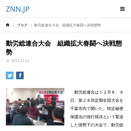
ZNN.JP
ブログ
動労総連合大会 組織拡大春闘へ決戦態勢
動労総連合大会 組織拡大春闘へ決戦態
勢
2013.12.14
動労総連合は１２月８、９
日、第２８回定期全国大会を
千葉市内で開いた。特定秘密
保護法の強行採決という緊迫
した情勢下の大会で、動労総