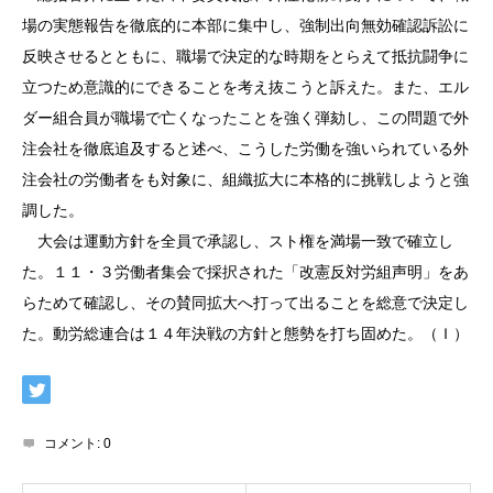
場の実態報告を徹底的に本部に集中し、強制出向無効確認訴訟に
反映させるとともに、職場で決定的な時期をとらえて抵抗闘争に
立つため意識的にできることを考え抜こうと訴えた。また、エル
ダー組合員が職場で亡くなったことを強く弾劾し、この問題で外
注会社を徹底追及すると述べ、こうした労働を強いられている外
注会社の労働者をも対象に、組織拡大に本格的に挑戦しようと強
調した。
大会は運動方針を全員で承認し、スト権を満場一致で確立し
た。１１・３労働者集会で採択された「改憲反対労組声明」をあ
らためて確認し、その賛同拡大へ打って出ることを総意で決定し
た。動労総連合は１４年決戦の方針と態勢を打ち固めた。（Ｉ）
コメント:
0