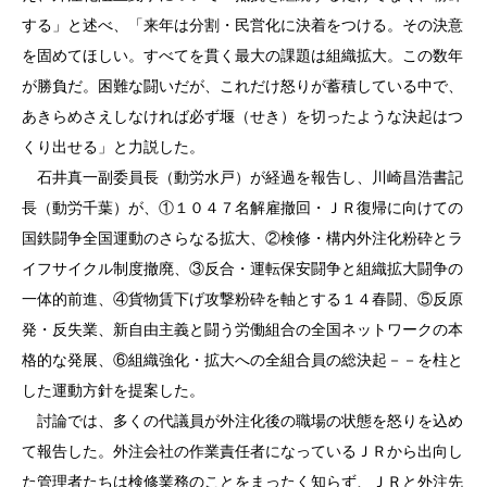
する」と述べ、「来年は分割・民営化に決着をつける。その決意
を固めてほしい。すべてを貫く最大の課題は組織拡大。この数年
が勝負だ。困難な闘いだが、これだけ怒りが蓄積している中で、
あきらめさえしなければ必ず堰（せき）を切ったような決起はつ
くり出せる」と力説した。
石井真一副委員長（動労水戸）が経過を報告し、川崎昌浩書記
長（動労千葉）が、①１０４７名解雇撤回・ＪＲ復帰に向けての
国鉄闘争全国運動のさらなる拡大、②検修・構内外注化粉砕とラ
イフサイクル制度撤廃、③反合・運転保安闘争と組織拡大闘争の
一体的前進、④貨物賃下げ攻撃粉砕を軸とする１４春闘、⑤反原
発・反失業、新自由主義と闘う労働組合の全国ネットワークの本
格的な発展、⑥組織強化・拡大への全組合員の総決起－－を柱と
した運動方針を提案した。
討論では、多くの代議員が外注化後の職場の状態を怒りを込め
て報告した。外注会社の作業責任者になっているＪＲから出向し
た管理者たちは検修業務のことをまったく知らず、ＪＲと外注先