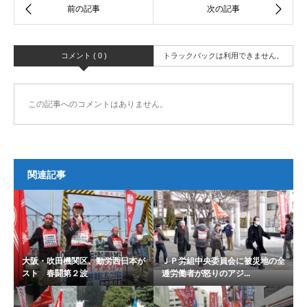
コメント ( 0 )
トラックバックは利用できません。
この記事へのコメントはありません。
関連記事
大阪・吹田機関区、動労西日本が
ＪＰ労組中央委員会に被災地の全
スト 春闘第２波
逓労働者が怒りのアジ...