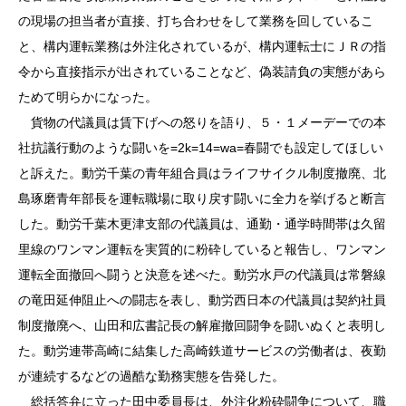
の現場の担当者が直接、打ち合わせをして業務を回しているこ
と、構内運転業務は外注化されているが、構内運転士にＪＲの指
令から直接指示が出されていることなど、偽装請負の実態があら
ためて明らかになった。
貨物の代議員は賃下げへの怒りを語り、５・１メーデーでの本
社抗議行動のような闘いを=2k=14=wa=春闘でも設定してほしい
と訴えた。動労千葉の青年組合員はライフサイクル制度撤廃、北
島琢磨青年部長を運転職場に取り戻す闘いに全力を挙げると断言
した。動労千葉木更津支部の代議員は、通勤・通学時間帯は久留
里線のワンマン運転を実質的に粉砕していると報告し、ワンマン
運転全面撤回へ闘うと決意を述べた。動労水戸の代議員は常磐線
の竜田延伸阻止への闘志を表し、動労西日本の代議員は契約社員
制度撤廃へ、山田和広書記長の解雇撤回闘争を闘いぬくと表明し
た。動労連帯高崎に結集した高崎鉄道サービスの労働者は、夜勤
が連続するなどの過酷な勤務実態を告発した。
総括答弁に立った田中委員長は、外注化粉砕闘争について、職