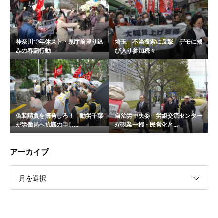
神奈川で年休スト・県庁前座り込
埼玉 不当捜索に反撃 デモに飛
みの春闘行動
び入り参加続々
偽装請負を摘発しろ！ 動労千葉
自治労中央委 労組交流センター
が労働局へ抗議の申し...
が現業一掃・民営化と...
アーカイブ
月を選択