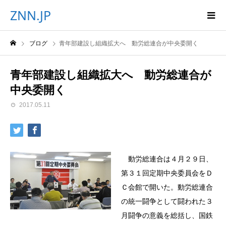
ZNN.JP
ブログ
青年部建設し組織拡大へ 動労総連合が中央委開く
青年部建設し組織拡大へ 動労総連合が
中央委開く
2017.05.11
動労総連合は４月２９日、
第３１回定期中央委員会をＤ
Ｃ会館で開いた。動労総連合
の統一闘争として闘われた３
月闘争の意義を総括し、国鉄