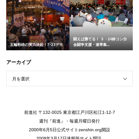
闘えば勝てる！ ３・24鈴コン分
五輪粉砕の実力決起！7･23デモ
会闘争支援・連帯集...
アーカイブ
月を選択
前進社 〒132-0025 東京都江戸川区松江1-12-7
週刊『前進』・毎週月曜日発行
2000年6月5日公式サイトzenshin.org開設
2008年3月17日速報版サイト開設.