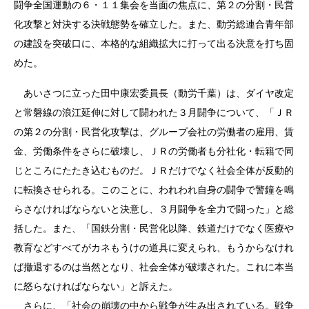
闘争全国運動の６・１１集会を当面の焦点に、第２の分割・民営
化攻撃と対決する決戦態勢を確立した。また、動労総連合青年部
の建設を突破口に、本格的な組織拡大に打って出る決意を打ち固
めた。
あいさつに立った田中康宏委員長（動労千葉）は、ダイヤ改定
と常磐線の浪江延伸に対して闘われた３月闘争について、「ＪＲ
の第２の分割・民営化攻撃は、グループ会社の労働者の雇用、賃
金、労働条件をさらに破壊し、ＪＲの労働者も分社化・転籍で同
じところにたたき込むものだ。ＪＲだけでなく社会全体が反動的
に転換させられる。このことに、われわれ自身の闘争で警鐘を鳴
らさなければならないと決意し、３月闘争を全力で闘った」と総
括した。また、「国鉄分割・民営化以降、鉄道だけでなく医療や
教育などすべてがカネもうけの道具に変えられ、もうからなけれ
ば撤退するのは当然となり、社会全体が破壊された。これに本当
に怒らなければならない」と訴えた。
さらに、「社会の崩壊の中から戦争が生み出されている。戦争