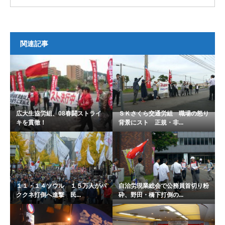
関連記事
広大生協労組、08春闘ストライ
ＳＫさくら交通労組 職場の怒り
キを貫徹！
背景にスト 正規・非...
１１・１４ソウル １５万人がパ
自治労現業総会で公務員首切り粉
ククネ打倒へ進撃 民...
砕、野田・橋下打倒の...