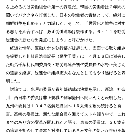
を止めるのは労働組合の第一の課題だ。韓国の労働者は２年間の
闘いでパククネを打倒した。日本の労働者の責務として、絶対に
朝鮮戦争を止める」と力説した。そして、「民営化と戦争に対す
る怒りを糾合すれば、必ず労働運動は復権する。６・１１を動労
総連合の新たな出発点にしよう」と呼びかけた。
経過と情勢、運動方針を執行部が提起した。当面する取り組み
を提案した川崎昌浩書記長（動労千葉）は、４月１６日に逝去し
た動労千葉初代副委員長・動労総連合初代委員長の水野正美さん
の遺志を継ぎ、総連合の組織拡大をなんとしてもやり遂げると表
明した。
討論では、水戸の委員が青年部結成の決意を示し、新潟、神奈
川、西日本の委員は非正規職の解雇撤回へ闘いぬくと表明した。
九州の委員は１０４７名解雇撤回へＪＲ九州を攻め続けると発
言。高崎の委員は、新たな組合員を迎えてストを闘う中で、これ
までのあり方の変革が問われたと語り、東京の委員は、３６協定
の締結を拒否して資本と対決している八潮支部の新たな挑戦を報