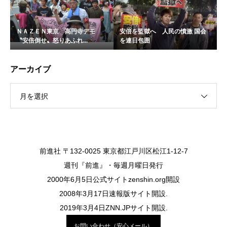
ＮＡＺＥＮ東京 高円寺デモ
安倍を監獄へ 人民の憤激 国会
〝安倍倒せ〟怒りあふれ...
を連日包囲
アーカイブ
月を選択
前進社 〒132-0025 東京都江戸川区松江1-12-7
週刊『前進』・毎週月曜日発行
2000年6月5日公式サイトzenshin.org開設
2008年3月17日速報版サイト開設.
2019年3月4日ZNN.JPサイト開設.
お問い合わせ（安心メール）