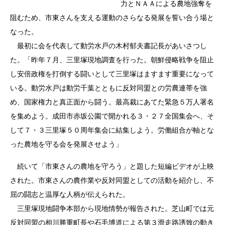
力とＮＡＡによる農地強奪を
阻むため、市東さんを支える運動のさらなる発展を誓い合う場と
なった。
最初に会を代表して動労水戸の木村郁夫書記長があいさつし
た。「昨年７月、三里塚現地調査を行った。朝鮮侵略戦争を阻止
し安倍政権を打倒する闘いとして三里塚はますます重要になって
いる。動労水戸は動労千葉とともに反対同盟との労農連帯を強
め、国家権力と真正面から闘う。最高裁にあてた緊急５万人署名
を集めよう。成田市赤坂公園で開かれる３・２７全国集会へ、そ
して７・３三里塚５０周年集会に結集しよう。労働組合が軸とな
った農地を守る会を発展させよう」
続いて「市東さんの農地を守ろう」と題した短編ビデオが上映
された。市東さんの農作業や反対同盟としての活動を紹介し、不
屈の闘志と温厚な人柄が伝えられた。
三里塚現地闘争本部から現地情勢が報告された。芝山町では元
反対同盟の相川勝重町長や石毛博道による第３滑走路誘致の動き