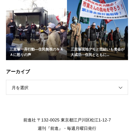
三里塚一斉行動―住民無視のＮＡ
三里塚現地デモと団結いも煮会が
Ａに怒りの声
大成功―住民とともに...
アーカイブ
月を選択
前進社 〒132-0025 東京都江戸川区松江1-12-7
週刊『前進』・毎週月曜日発行