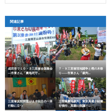
関連記事
成田市で１０・３三里塚全国集会
７・９三里塚現地闘争と樫の木祭
―市東さん「農地死守...
り――市東さん「裁判...
三里塚反対同盟が３６回目の一斉
三里塚農地裁判、東京高裁が結審
行動に立つ
を強行 高裁に抗議・...