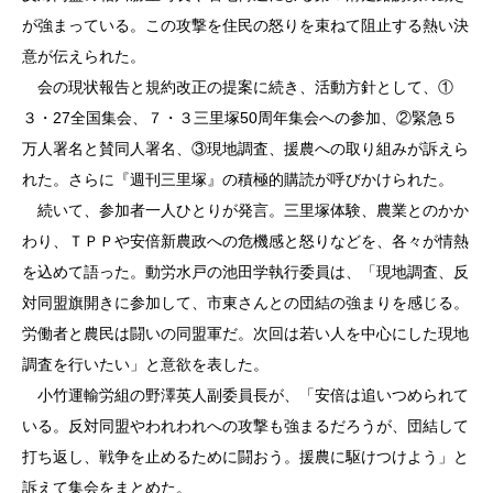
が強まっている。この攻撃を住民の怒りを束ねて阻止する熱い決
意が伝えられた。
会の現状報告と規約改正の提案に続き、活動方針として、①
３・27全国集会、７・３三里塚50周年集会への参加、②緊急５
万人署名と賛同人署名、③現地調査、援農への取り組みが訴えら
れた。さらに『週刊三里塚』の積極的購読が呼びかけられた。
続いて、参加者一人ひとりが発言。三里塚体験、農業とのかか
わり、ＴＰＰや安倍新農政への危機感と怒りなどを、各々が情熱
を込めて語った。動労水戸の池田学執行委員は、「現地調査、反
対同盟旗開きに参加して、市東さんとの団結の強まりを感じる。
労働者と農民は闘いの同盟軍だ。次回は若い人を中心にした現地
調査を行いたい」と意欲を表した。
小竹運輸労組の野澤英人副委員長が、「安倍は追いつめられて
いる。反対同盟やわれわれへの攻撃も強まるだろうが、団結して
打ち返し、戦争を止めるために闘おう。援農に駆けつけよう」と
訴えて集会をまとめた。