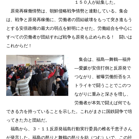
１５０人が結集した。
原発再稼働情勢は、朝鮮侵略戦争情勢と連動している。集会
は、戦争と原発再稼働に、労働者の団結破壊をもって突き進もう
とする安倍政権の最大の弱点を鮮明にさせた。労働組合を中心に
すべての労働者が団結すれば戦争も原発も止められる！ 闘いは
これからだ！
集会は、福島―舞鶴―福井
―愛媛が安倍打倒と反原発で
つながり、被曝労働拒否をス
トライキで闘うことでこのつ
ながりに重みと深さを増し、
労働者が本気で闘えば何でも
できる力を持っていることを示した。これがまさに国鉄闘争で培
ってきた力と団結だ。
福島から、３・１１反原発福島行動実行委員の椎名千恵子さん
が発言した。福島の怒りと舞鶴の怒りを紡（つむ）いで、この社