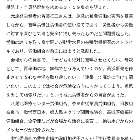
働阻止・全原発廃炉を求める３・１９集会を訴えた。
元原発労働者の斉藤征二さんは、原発の被曝労働の実態を暴露
しながら、被曝労働は労働者の使い捨てであり、労働者から労働
に対する喜びも気迫も完全に消し去ったものだと問題提起した。
労働の誇りを取り戻す闘いが動労水戸の被曝労働拒否のストライ
キであり、労働組合が前面に出ようと激励した。
会場からの発言で、「子どもを絶対に被曝させたくない。母親
として、再稼働の地、舞鶴でどう考えていくのか。高浜原発を停
止させて安心な生活を取り戻したい」「連帯して廃炉に向けて闘
いたい。このままでは社会が危険な方向に向かってしまう。勇気
を出して頑張りたい」という地元労働者からの発言があった。
八尾北医療センター労働組合、奈良市従業員労働組合、日教組
奈良市、動労西日本、婦人民主クラブ関西協議会、高槻医療福祉
労働組合、全学連などが会場から活発に発言し、動労水戸からの
メッセージが紹介された。
実行委員会の豊中市職の深町加代子さんが「実行委員会を積み