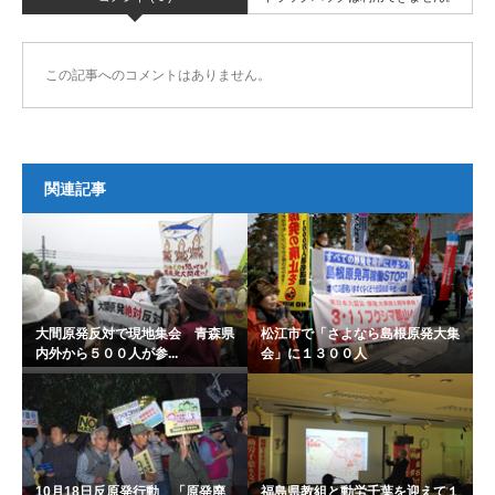
この記事へのコメントはありません。
関連記事
大間原発反対で現地集会 青森県
松江市で「さよなら島根原発大集
内外から５００人が参...
会」に１３００人
10月18日反原発行動 「原発廃
福島県教組と動労千葉を迎えて１