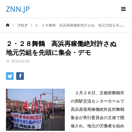
ZNN.JP
ブログ
２・２８舞鶴 高浜再稼働絶対許さぬ 地元労組を先頭に集会・デモ
２・２８舞鶴 高浜再稼働絶対許さぬ
地元労組を先頭に集会・デモ
2016.03.08
２月２８日、京都府舞鶴市
の西駅交流センターホールで
高浜原発再稼働絶対反対舞鶴
集会が実行委員会の主催で開
催され、地元の労働者を始め