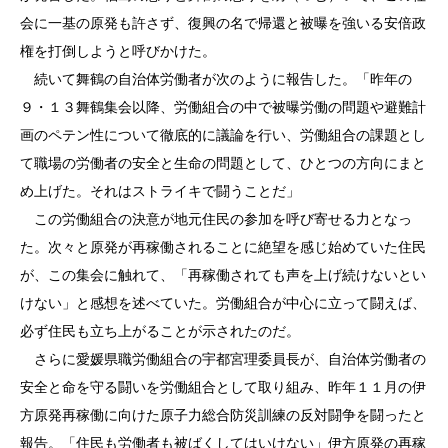
会に一基の原発も許さず、復興の名で帰還と被曝を強いる安倍政
権を打倒しようと呼びかけた。
続いて舞鶴の自治体労働者が次のように報告した。「昨年の
９・１３舞鶴集会以降、労働組合の中で被曝労働の問題や避難計
画のペテン性について徹底的に議論を行い、労働組合の課題とし
て職場の労働者の安全と生命の問題として、ひとつの方向にまと
め上げた。それはストライキで闘うことだ」
この労働組合の決意が地元住民の参加を呼び寄せる力となっ
た。次々と原発が再稼働されることに絶望を感じ始めていた住民
が、この集会に触れて、「再稼働されても声を上げ続けないとい
けない」と感想を述べていた。労働組合が中心に立って闘えば、
必ず住民も立ち上がることが示されたのだ。
さらに愛媛県職労働組合の宇都宮理委員長が、自治体労働者の
安全と命を守る闘いを労働組合として取り組み、昨年１１月の伊
方原発再稼働に向けた原子力総合防災訓練の反対闘争を闘ったと
報告。「住民も労働者も被ばくしてはいけない」伊方原発の再稼