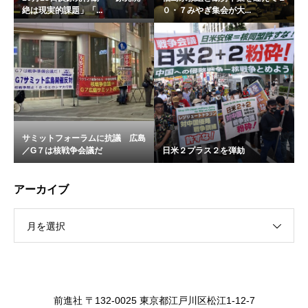
絶は現実的課題」「...
０・７みやぎ集会が大...
サミットフォーラムに抗議 広島
／G７は核戦争会議だ
日米２プラス２を弾劾
アーカイブ
月を選択
前進社 〒132-0025 東京都江戸川区松江1-12-7