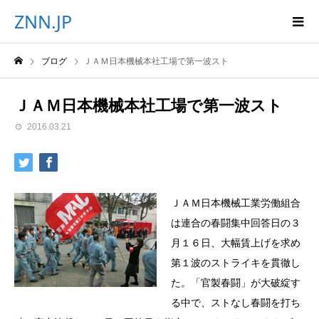
ZNN.JP
ブログ
ＪＡＭ日本機械本社工場で第一波スト
ＪＡＭ日本機械本社工場で第一波スト
2016.03.21
ＪＡＭ日本機械工業労働組合
は連合の春闘集中回答日の３
月１６日、大幅賃上げを求め
第１波のストライキを貫徹し
た。「官製春闘」が大破綻す
る中で、ストなし春闘を打ち