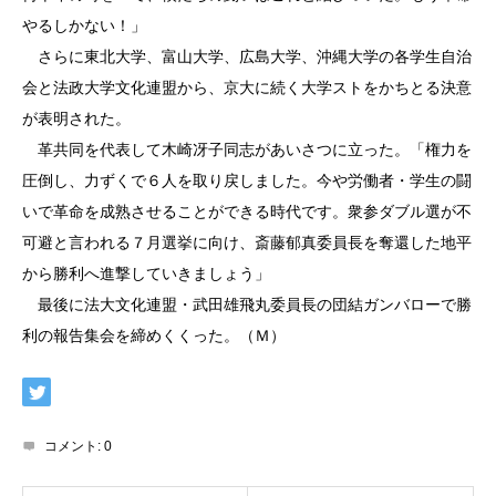
やるしかない！」
さらに東北大学、富山大学、広島大学、沖縄大学の各学生自治
会と法政大学文化連盟から、京大に続く大学ストをかちとる決意
が表明された。
革共同を代表して木崎冴子同志があいさつに立った。「権力を
圧倒し、力ずくで６人を取り戻しました。今や労働者・学生の闘
いで革命を成熟させることができる時代です。衆参ダブル選が不
可避と言われる７月選挙に向け、斎藤郁真委員長を奪還した地平
から勝利へ進撃していきましょう」
最後に法大文化連盟・武田雄飛丸委員長の団結ガンバローで勝
利の報告集会を締めくくった。（Ｍ）
コメント:
0