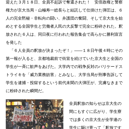
迎えた３月１８日、全員不起訴で奪還された！ 安倍政権と警察
権力が京大当局・山極寿一総長らと結託して仕掛けた弾圧は、６
人の完全黙秘・非転向の闘い、弁護団の奮闘、そして京大生を始
めとする全国学生と労働者人民の大反撃で完全に粉砕された。釈
放された６人は、同日夜に行われた報告集会で高らかに勝利宣言
を発した
「６人全員の釈放が決まったぞ！」――１８日午後４時にその
第一報が入ると、京都地裁前で街宣を続けていた京大生と全国の
学生が一斉に歓声をあげた。大学内での戦争反対のバリケードス
トライキを「威力業務妨害」とみなし、大学当局が刑事告訴して
学生を逮捕・投獄するという前代未聞の大弾圧が、完膚なきまで
に粉砕された瞬間だ。
全員釈放の知らせは京大生の
間にもすぐに広がり、学生寮
では多くの京大生が全学連の
学生に駆け寄って「釈放です