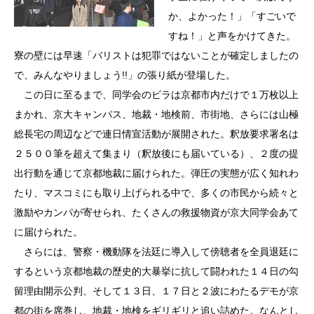
か、よかった！」「すごいで
すね！」と声をかけてきた。
寮の壁には早速「バリストは犯罪ではないことが確定しましたの
で、みんなやりましょう!!」の張り紙が登場した。
この日に至るまで、同学会のビラは京都市内だけで１万枚以上
まかれ、京大キャンパス、地裁・地検前、市街地、さらには山極
総長宅の周辺などで連日情宣活動が展開された。釈放要求署名は
２５００筆を超えて集まり（釈放後にも届いている）、２度の提
出行動を通じて京都地裁に届けられた。弾圧の実態が広く知れわ
たり、マスコミにも取り上げられる中で、多くの市民から続々と
激励やカンパが寄せられ、たくさんの救援物資が京大同学会あて
に届けられた。
さらには、警察・機動隊を法廷に導入して傍聴者を全員退廷に
するという京都地裁の歴史的大暴挙に抗して闘われた１４日の勾
留理由開示公判、そして１３日、１７日と２波にわたるデモが京
都の街を席巻し、地裁・地検をギリギリと追い詰めた。なんとし