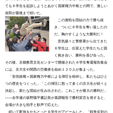
ても６学生を起訴しようとあがく国家権力中枢との間で、激しい
攻防が最後まで続いた。
この激戦を団結の力で勝ち抜
き、ついに６学生を奪い返したの
だ。胸のすくような大勝利だ！
意気揚々と警察署から出てきた
６学生は、出迎えた学生たちと固
く抱き合い、勝利を喜び合った。
その後、京都教育文化センターで開催された６学生奪還報告集会
には、京大生や関西の労働者を始め１２０人が集まった。
「安倍政権＝国家権力中枢による弾圧を粉砕し、私たちはひと
つの歴史をつくった」「この弾圧に怒って多くの京大生が続々と
決起し、新たな団結が生み出された。これこそが最大の勝利だ」
――全学連の坂野陽平書記長が基調報告で勝利宣言を発すると、
会場が大きな拍手と歓声で応えた。
続いて釈放をかちとった６学生がアピールした。「戦争反対の