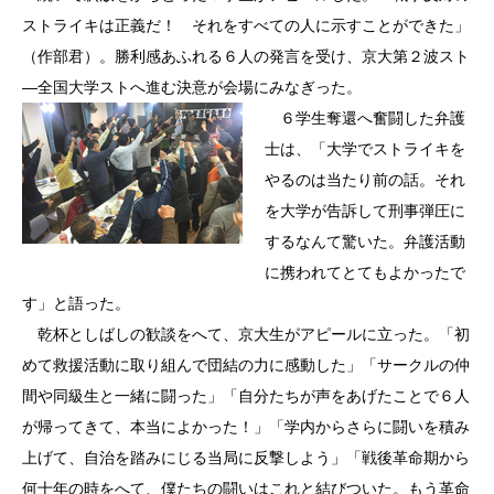
ストライキは正義だ！ それをすべての人に示すことができた」
（作部君）。勝利感あふれる６人の発言を受け、京大第２波スト
―全国大学ストへ進む決意が会場にみなぎった。
６学生奪還へ奮闘した弁護
士は、「大学でストライキを
やるのは当たり前の話。それ
を大学が告訴して刑事弾圧に
するなんて驚いた。弁護活動
に携われてとてもよかったで
す」と語った。
乾杯としばしの歓談をへて、京大生がアピールに立った。「初
めて救援活動に取り組んで団結の力に感動した」「サークルの仲
間や同級生と一緒に闘った」「自分たちが声をあげたことで６人
が帰ってきて、本当によかった！」「学内からさらに闘いを積み
上げて、自治を踏みにじる当局に反撃しよう」「戦後革命期から
何十年の時をへて、僕たちの闘いはこれと結びついた。もう革命