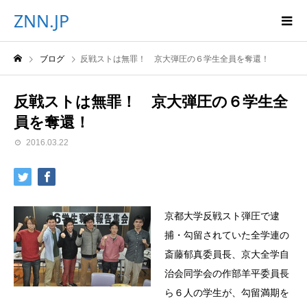
ZNN.JP
ブログ
反戦ストは無罪！ 京大弾圧の６学生全員を奪還！
反戦ストは無罪！ 京大弾圧の６学生全
員を奪還！
2016.03.22
京都大学反戦スト弾圧で逮
捕・勾留されていた全学連の
斎藤郁真委員長、京大全学自
治会同学会の作部羊平委員長
ら６人の学生が、勾留満期を