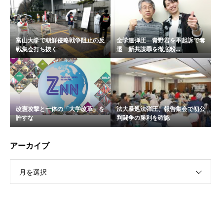
富山大学で朝鮮侵略戦争阻止の反
全学連弾圧 青野君を不起訴で奪
戦集会打ち抜く
還 新共謀罪を徹底粉...
改憲攻撃と一体の「大学改革」を
法大暴処法弾圧、報告集会で初公
許すな
判闘争の勝利を確認
アーカイブ
月を選択