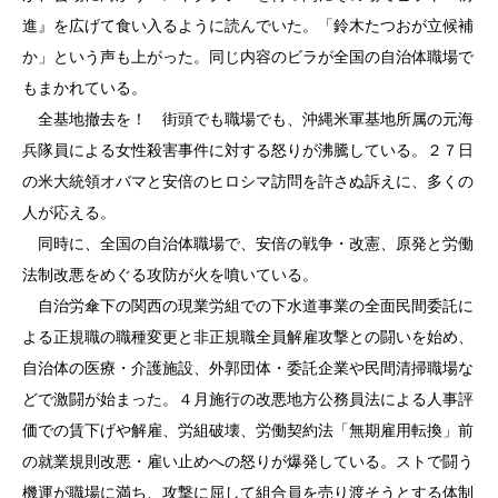
進』を広げて食い入るように読んでいた。「鈴木たつおが立候補
か」という声も上がった。同じ内容のビラが全国の自治体職場で
もまかれている。
全基地撤去を！ 街頭でも職場でも、沖縄米軍基地所属の元海
兵隊員による女性殺害事件に対する怒りが沸騰している。２７日
の米大統領オバマと安倍のヒロシマ訪問を許さぬ訴えに、多くの
人が応える。
同時に、全国の自治体職場で、安倍の戦争・改憲、原発と労働
法制改悪をめぐる攻防が火を噴いている。
自治労傘下の関西の現業労組での下水道事業の全面民間委託に
よる正規職の職種変更と非正規職全員解雇攻撃との闘いを始め、
自治体の医療・介護施設、外郭団体・委託企業や民間清掃職場な
どで激闘が始まった。４月施行の改悪地方公務員法による人事評
価での賃下げや解雇、労組破壊、労働契約法「無期雇用転換」前
の就業規則改悪・雇い止めへの怒りが爆発している。ストで闘う
機運が職場に満ち、攻撃に屈して組合員を売り渡そうとする体制