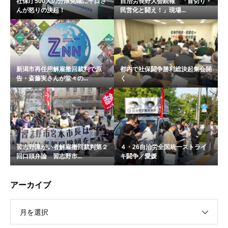
社保庁500人の分限免職に平口さ
自治労長野大会続報 「首切り・
んが怒りの決起！
民営化と闘え！」現場...
新潟市再任用解雇撤回裁判で原
都内で社保闘争勝利総決起集会開
告・斎藤実さんが堂々の...
く
習志野障がい者解雇撤回裁判第２
４・26自治労全国統一ストライ
回口頭弁論 習志野市...
キ闘争／愛媛
アーカイブ
月を選択