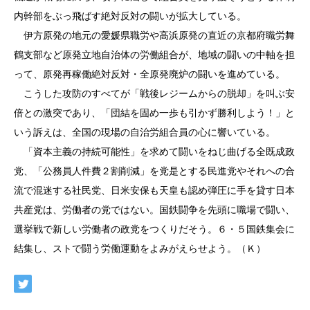
内幹部をぶっ飛ばす絶対反対の闘いが拡大している。
伊方原発の地元の愛媛県職労や高浜原発の直近の京都府職労舞
鶴支部など原発立地自治体の労働組合が、地域の闘いの中軸を担
って、原発再稼働絶対反対・全原発廃炉の闘いを進めている。
こうした攻防のすべてが「戦後レジームからの脱却」を叫ぶ安
倍との激突であり、「団結を固め一歩も引かず勝利しよう！」と
いう訴えは、全国の現場の自治労組合員の心に響いている。
「資本主義の持続可能性」を求めて闘いをねじ曲げる全既成政
党、「公務員人件費２割削減」を党是とする民進党やそれへの合
流で混迷する社民党、日米安保も天皇も認め弾圧に手を貸す日本
共産党は、労働者の党ではない。国鉄闘争を先頭に職場で闘い、
選挙戦で新しい労働者の政党をつくりだそう。６・５国鉄集会に
結集し、ストで闘う労働運動をよみがえらせよう。（Ｋ）