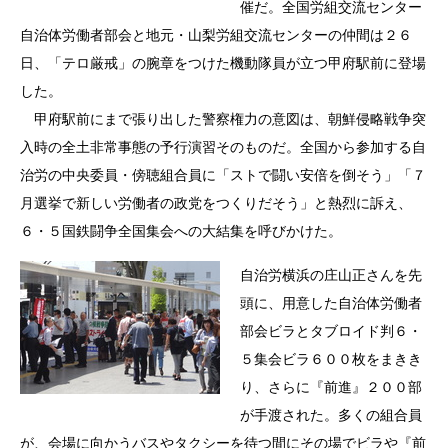
催だ。全国労組交流センター
自治体労働者部会と地元・山梨労組交流センターの仲間は２６
日、「テロ厳戒」の腕章をつけた機動隊員が立つ甲府駅前に登場
した。
甲府駅前にまで張り出した警察権力の意図は、朝鮮侵略戦争突
入時の全土非常事態の予行演習そのものだ。全国から参加する自
治労の中央委員・傍聴組合員に「ストで闘い安倍を倒そう」「７
月選挙で新しい労働者の政党をつくりだそう」と熱烈に訴え、
６・５国鉄闘争全国集会への大結集を呼びかけた。
自治労横浜の庄山正さんを先
頭に、用意した自治体労働者
部会ビラとタブロイド判６・
５集会ビラ６００枚をまきき
り、さらに『前進』２００部
が手渡された。多くの組合員
が、会場に向かうバスやタクシーを待つ間にその場でビラや『前