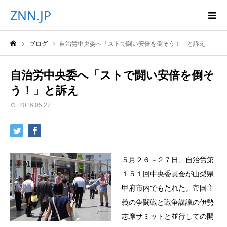
ZNN.JP
ブログ
自治労中央委へ「ストで闘い安倍を倒そう！」と訴え
自治労中央委へ「ストで闘い安倍を倒そ
う！」と訴え
2016.05.27
５月２６～２７日、自治労第
１５１回中央委員会が山梨県
甲府市内でもたれた。帝国主
義の争闘戦と戦争謀議の伊勢
志摩サミットと並行しての開