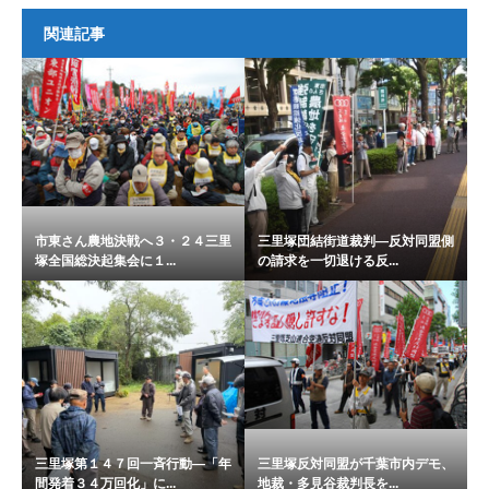
関連記事
市東さん農地決戦へ３・２４三里
三里塚団結街道裁判―反対同盟側
塚全国総決起集会に１...
の請求を一切退ける反...
三里塚第１４７回一斉行動―「年
三里塚反対同盟が千葉市内デモ、
間発着３４万回化」に...
地裁・多見谷裁判長を...