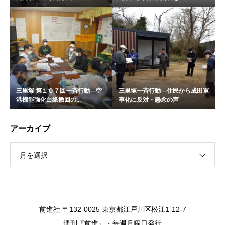
三里塚 第１０７回一斉行動―空
三里塚一斉行動―住民から成田軍
港機能強化白紙撤回の...
事化に反対・懸念の声
アーカイブ
月を選択
前進社 〒132-0025 東京都江戸川区松江1-12-7
週刊『前進』・毎週月曜日発行