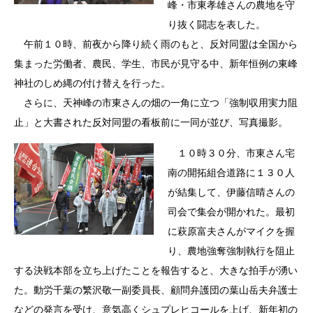
峰・市東孝雄さんの農地を守
り抜く闘志を表した。
午前１０時、前夜から降り続く雨のもと、反対同盟は全国から
集まった労働者、農民、学生、市民が見守る中、新年恒例の東峰
神社のしめ縄の付け替えを行った。
さらに、天神峰の市東さんの畑の一角に立つ「強制収用実力阻
止」と大書された反対同盟の看板前に一同が並び、写真撮影。
１０時３０分、市東さん宅
南の開拓組合道路に１３０人
が結集して、伊藤信晴さんの
司会で集会が開かれた。最初
に萩原富夫さんがマイクを握
り、農地強奪強制執行を阻止
する決戦本部を立ち上げたことを報告すると、大きな拍手が湧い
た。動労千葉の繁沢敬一副委員長、顧問弁護団の葉山岳夫弁護士
などの発言を受け、意気高くシュプレヒコールを上げ、新年初の