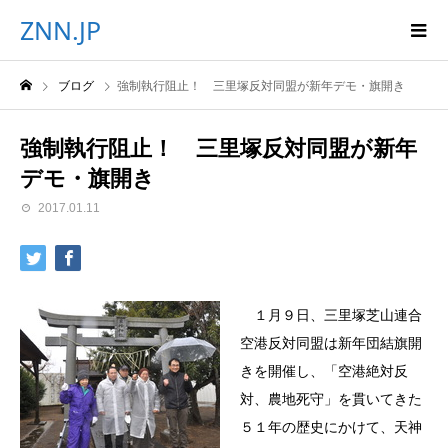
ZNN.JP
ブログ
強制執行阻止！ 三里塚反対同盟が新年デモ・旗開き
強制執行阻止！ 三里塚反対同盟が新年
デモ・旗開き
2017.01.11
１月９日、三里塚芝山連合
空港反対同盟は新年団結旗開
きを開催し、「空港絶対反
対、農地死守」を貫いてきた
５１年の歴史にかけて、天神