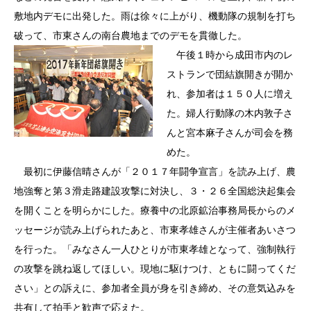
敷地内デモに出発した。雨は徐々に上がり、機動隊の規制を打ち
破って、市東さんの南台農地までのデモを貫徹した。
午後１時から成田市内のレ
ストランで団結旗開きが開か
れ、参加者は１５０人に増え
た。婦人行動隊の木内敦子さ
んと宮本麻子さんが司会を務
めた。
最初に伊藤信晴さんが「２０１７年闘争宣言」を読み上げ、農
地強奪と第３滑走路建設攻撃に対決し、３・２６全国総決起集会
を開くことを明らかにした。療養中の北原鉱治事務局長からのメ
ッセージが読み上げられたあと、市東孝雄さんが主催者あいさつ
を行った。「みなさん一人ひとりが市東孝雄となって、強制執行
の攻撃を跳ね返してほしい。現地に駆けつけ、ともに闘ってくだ
さい」との訴えに、参加者全員が身を引き締め、その意気込みを
共有して拍手と歓声で応えた。