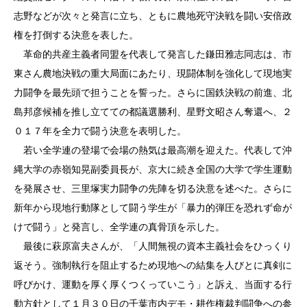
志野などが次々と発言に立ち、ともに農地死守決戦を闘い安倍政
権を打倒する決意を表した。
革命的共産主義者同盟を代表して発言した鎌田雅志同志は、市
東さん農地決戦の重大局面にあたり、現闘体制を強化して現地実
力闘争を最先頭で担うことを誓った。さらに国鉄決戦の前進、北
島邦彦候補を推し立てての都議選勝利、星野文昭さん奪還へ、２
０１７年を全力で闘う決意を表明した。
若い全学連の登場で会場の熱気は最高潮を迎えた。代表して沖
縄大学の赤嶺知晃副委員長が、京大に続き全国の大学で学生運動
を発展させ、三里塚実力闘争の先陣を切る決意を述べた。さらに
新年から現地行動隊として闘う学生が「暴力的弾圧を恐れず命が
けで闘う」と発言し、全学連の真骨頂を示した。
最後に萩原富夫さんが、「人間無視の資本主義社会をひっくり
返そう。強制執行を阻止するため現地への結集を人びとに真剣に
呼びかけ、運動を厚く厚くつくっていこう」と訴え、当面する行
動方針として１月３０日の千葉市内デモ・耕作権裁判闘争への参