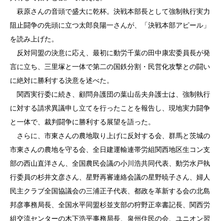
萩原さんの音頭で盛大に乾杯。決戦本部長として強制執行実力
阻止闘争の先頭に立つ太郎良陽一さんが、「決戦本部アピール」
を読み上げた。
反対同盟の決意に応え、最初に動労千葉の田中康宏委員長が発
言に立ち、三里塚と一体で第二の国鉄分割・民営化攻撃との闘い
に絶対に勝利する決意を述べた。
関西実行委に続き、顧問弁護団の葉山岳夫弁護士は、強制執行
に対する請求異議申し立てを行ったことを報告し、現地実力闘争
と一体で、裁判闘争に勝利する展望を語った。
さらに、市東さんの農地取り上げに反対する会、群馬と茨城の
市東さんの農地を守る会、全日建運輸連帯労組関西地区生コン支
部の西山直洋さん、全国農民会議の小川浩共同代表、動労水戸執
行委員の杉井文彦さん、星野再審連絡会議の星野暁子さん、婦人
民主クラブ全国協議会の三浦正子代表、都政を革新する会の北島
邦彦事務局長、全国水平同盟杉並支部の狩野正幸書記長、関西労
組交流センターの木下浩平事務局長、泉州住民の会、ユニオン習