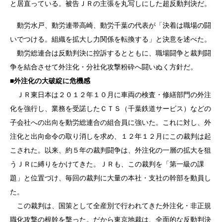
と居直っている。被告ＪＲの主張を丸写しにした超反動判決だ。
動労水戸、動労連帯高崎、動労千葉の代表が「決着は職場の闘
いでつける。組織を拡大し力関係を転換する」と決意を述べた。
動労総連合は反動判決に控訴するとともに、職場闘争と裁判闘
争を結合させて外注化・分社化攻撃粉砕へ闘いぬく方針だ。
■
外注化の大破綻に危機感
ＪＲ東日本は２０１２年１０月に車両の検査・修繕部門の外注
化を強行し、業務を受諾したＣＴＳ（千葉鉄道サービス）などの
子会社への出向を動労総連合の組合員に強いた。これに対し、外
注化と出向命令の取り消しを求め、１２年１２月にこの裁判は起
こされた。以来、約５年の裁判闘争は、外注化の一層の拡大を狙
うＪＲに縛りをかけてきた。ＪＲも、この裁判を「第一級の課
題」と位置づけ、毎回の裁判に大量の本社・支社の幹部を動員し
た。
この裁判は、国策として全産別で行われてきた外注化・非正規
職化攻撃の根幹を撃った。だから東京地裁は、全面的な反動判決