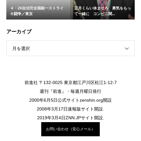
４・26自治労全国統一ストライ
正月くらい休ませろ 勇気をもっ
キ闘争／東京
て一緒に コンビニ関...
アーカイブ
月を選択
前進社 〒132-0025 東京都江戸川区松江1-12-7
週刊『前進』・毎週月曜日発行
2000年6月5日公式サイトzenshin.org開設
2008年3月17日速報版サイト開設.
2019年3月4日ZNN.JPサイト開設.
お問い合わせ（安心メール）