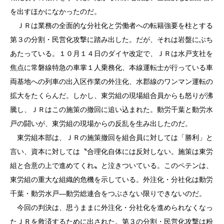
を出すほかになかったのだ。
ＪＲは業務の全面的な分社化と労働者への転籍強要を柱とする
第３の分割・民営化攻撃に踏み出した。だが、それは岩盤にぶち
あたっている。１０月１４日のダイヤ改定で、ＪＲは水戸支社を
焦点に常磐線特急の車掌１人乗務化、本線運転士が行っている車
両基地への列車の出入区作業の外注化、水郡線のワンマン運転の
拡大をたくらんだ。しかし、東労組の現場組合員からも怒りが沸
騰し、ＪＲはこの施策の撤回に追い込まれた。動労千葉と動労水
戸の闘いが、東労組の現場からの反乱を生み出したのだ。
東労組本部は、ＪＲの施策撤回を組合員に対しては「勝利」と
言い、資本に対しては〝合理化自体には反対しない。施策は東労
組と合意の上で進めてくれ〟と泣きついている。このペテンは、
東労組の重大な組織的危機を示している。外注化・分社化は動労
千葉・動労水戸―動労総連合をつぶさない限りできないのだ。
今回の判決は、思うままに外注化・分社化を進められなくなっ
たＪＲを救済するために出された。第３の分割・民営化攻撃は粉