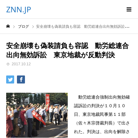
ZNN.JP
ブログ
安全崩壊も偽装請負も容認 動労総連合出向無効訴訟 東京地裁が反動判決
安全崩壊も偽装請負も容認 動労総連合
出向無効訴訟 東京地裁が反動判決
2017.10.12
動労総連合強制出向無効確
認訴訟の判決が１０月１０
日、東京地裁民事第１１部
（佐々木宗啓裁判長）で出さ
れた。判決は、出向を解除さ