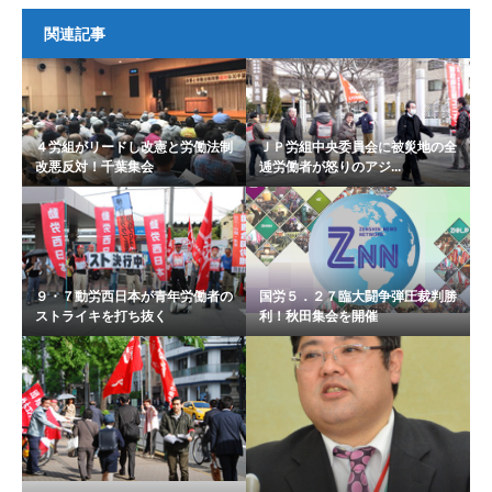
関連記事
４労組がリードし改憲と労働法制
ＪＰ労組中央委員会に被災地の全
改悪反対！千葉集会
逓労働者が怒りのアジ...
９・７動労西日本が青年労働者の
国労５．２７臨大闘争弾圧裁判勝
ストライキを打ち抜く
利！秋田集会を開催