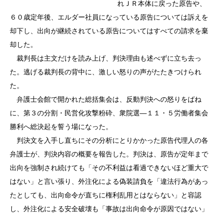
れＪＲ本体に戻った原告や、
６０歳定年後、エルダー社員になっている原告については訴えを
却下し、出向が継続されている原告についてはすべての請求を棄
却した。
裁判長は主文だけを読み上げ、判決理由も述べずに立ち去っ
た。逃げる裁判長の背中に、激しい怒りの声がたたきつけられ
た。
弁護士会館で開かれた総括集会は、反動判決への怒りをばね
に、第３の分割・民営化攻撃粉砕、衆院選―１１・５労働者集会
勝利へ総決起を誓う場になった。
判決文を入手し直ちにその分析にとりかかった原告代理人の各
弁護士が、判決内容の概要を報告した。判決は、原告が定年まで
出向を強制され続けても「その不利益は看過できないほど重大で
はない」と言い張り、外注化による偽装請負を「違法行為があっ
たとしても、出向命令が直ちに権利乱用とはならない」と容認
し、外注化による安全破壊も「事故は出向命令が原因ではない」