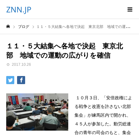
ZNN.JP
ブログ
１１・５大結集へ各地で決起 東京北部 地域での運動の広がりを確信
１１・５大結集へ各地で決起 東京北
部 地域での運動の広がりを確信
2017.10.26
１０月３日、「安倍政権によ
る戦争と改憲を許さない北部
集会」が練馬区内で開かれ、
４５人が参加した。動労総連
合の青年の司会のもと、集会