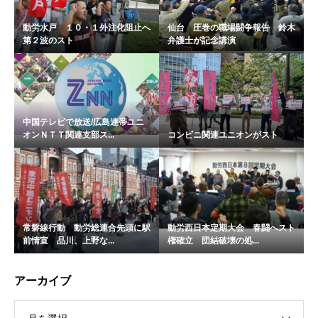
動労水戸 １０・１外注化阻止へ
仙台 圧巻の職場闘争報告 鈴木
第２波のスト
弁護士が記念講演
中国テレビで放送/広島連帯ユニ
オンＮＴＴ関連支部ス...
コンビニ関連ユニオンがスト
常磐線行動 動労総連合先頭に駅
動労西日本定期大会 春闘へスト
前情宣 品川、上野な...
権確立 団結破壊の処...
アーカイブ