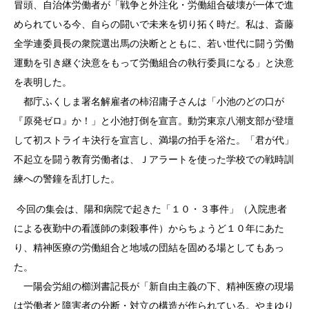
冒頭、自治体労働者が「戦争と外注化・労働組合破壊が一体で進
められている今、自らの闘いで未来を切り拓く時だ。私は、斎藤
全学連委員長の衆院選出馬の決断とともに、若い世代に闘う労働
運動を引き継ぐ決意をもって労働組合の執行委員になる」と決意
を表明した。
都庁ふくしま署名解雇者の柿沼庸子さんは「小池のどの口が
『原発ゼロ』か！」と小池打倒を宣言。動労東京八潮支部が登壇
して初ストライキ決行を宣言し、満場の拍手を浴た。「君が代」
不起立を闘う教育労働者は、Ｊアラートを使った学校での戦時訓
練への警鐘を乱打した。
今回の集会は、陽和病院で起きた「１０・３事件」（入院患者
による夜勤中の看護師の刺殺事件）からちょうど１０年にあた
り、精神医療の労働組合と地域の団結を固める場としてもあっ
た。
一陽会労組の櫛渕書記長が「新自由主義の下、精神医療の現場
は労働者と障害者の分断・対立の構造が作られている。やまゆり