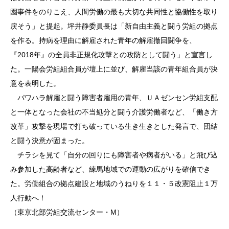
園事件をのりこえ、人間労働の最も大切な共同性と協働性を取り
戻そう」と提起。坪井静委員長は「新自由主義と闘う労組の拠点
を作る。持病を理由に解雇された青年の解雇撤回闘争を、
『2018年』の全員非正規化攻撃との攻防として闘う」と宣言し
た。一陽会労組組合員が壇上に並び、解雇当該の青年組合員が決
意を表明した。
パワハラ解雇と闘う障害者雇用の青年、ＵＡゼンセン労組支配
と一体となった会社の不当処分と闘う介護労働者など、「働き方
改革」攻撃を現場で打ち破っている生き生きとした発言で、団結
と闘う決意が固まった。
チラシを見て「自分の回りにも障害者や病者がいる」と飛び込
み参加した高齢者など、練馬地域での運動の広がりを確信でき
た。労働組合の拠点建設と地域のうねりを１１・５改憲阻止１万
人行動へ！
（東京北部労組交流センター・M）