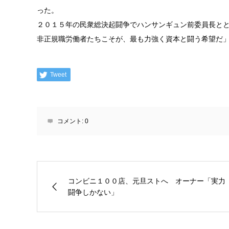
った。
２０１５年の民衆総決起闘争でハンサンギュン前委員長と
非正規職労働者たちこそが、最も力強く資本と闘う希望だ
Tweet
コメント:
0
コンビニ１００店、元旦ストへ オーナー「実力
闘争しかない」