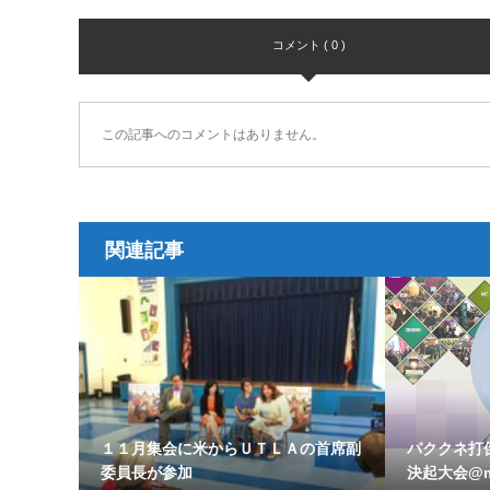
コメント ( 0 )
この記事へのコメントはありません。
関連記事
１１月集会に米からＵＴＬＡの首席副
パククネ打
委員長が参加
決起大会@m