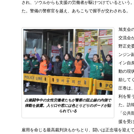
され、ソウルからも支援の労働者が駆けつけているという
た。警備の警察官を越え、あちこちで握手が交わされる。
旭支会
交流会
野正史
ンジン
イン自
動の現
励して
圧巻は
利を誓
占拠闘争中の女性労働者たちが警察の阻止線の内側で
た。訪
律動を披露。入り口や窓には色とりどりのボードが貼
られている
「公共
援を受
雇用を命じる最高裁判決もかちとり、闘いは正念場を迎え