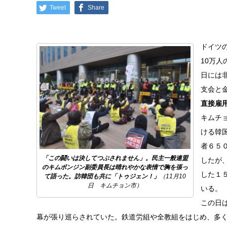
Tweet
Share
ドイツ
10万
日には
支会と
直接雇
キムチ
ける韓
者６５
「この闘いは決してつぶされません」。民主一般連盟
したが
のキムボンジン副委員長は晴れやかな表情で胸を張っ
した１
て語った。訪韓団も共に「トゥジェン！」
（11月10
日 キムチョン市）
いる。
この日
幕が張り巡らされていた。鉄道労組や全教組をはじめ、多