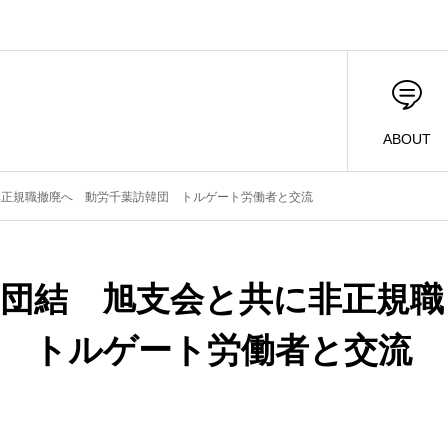
ABOUT
非正規職撤廃へ 動労千葉訪韓団 トルゲート労働者と交流
団結 旭支会と共に非正規職
団 トルゲート労働者と交流