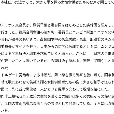
。本社ビルに近づくと、大きく手を振る女性労働者たちの歓声が聞こえ
のチャホノ支会長が、動労千葉と港合同をはじめとした訪韓団を紹介し
が始まった。群馬合同労組の清水彰二委員長とコンビニ関連ユニオンの
委員長が連帯のあいさつ。占拠闘争中の民主労総・民主一般連盟のキム
副委員長がマイクを持ち、日本からの訪問に感謝するとともに、ムンジ
身による問題解決と謝罪を求めていくと語った。さらに、「日本の労働
状が苦しいことは聞いているが、希望は必ず訪れる。連帯して闘う」と
くれた。
、トルゲート労働者による律動だ。阻止線を張る警察も脇に退く。闘争
う替え歌にあわせて笑顔で踊る女性労働者たちの姿に大きな拍手が送ら
韓団は一列に並ぶ労働者一人ひとりと握手を交わして現場を後にした。
部門非正規職ゼロ」政策の実態を暴くこの闘いは多くの労組からの熱い
け、全国の非正規職労働者たちの希望として発展している。８月には直
ている。