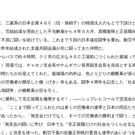
は、三菱系の日本企業ＡＧＣ（旧・旭硝子）の韓国法人のもとで下請け
き、労組結成を理由とした不当解雇から４年５カ月、原職復帰と正規職
て不屈に闘いを続けている。これまで５回の日本遠征闘争を重ね、動労
に昨年結成された支援共闘会議が共に闘ってきた仲間だ。
からバスで約４時間。クミ市の広大なＡＧＣ工場前につくられた籠城（
う）現場では、チャホノ支会長やナムギウン首席副支会長を先頭とする
仲間たちが出迎えてくれた。籠城場の内外は、色とりどりの横断幕が張
本の労働者が贈呈した檄（げき）布もある。闘争４周年を記念した「社
る旭闘争」の横断幕が目を引く。
争に勝利して非正規職を撤廃するぞ！」――シュプレヒコールで交流会
た。「ここまで闘ってこられたのは多くの労働者の連帯と日本の同志た
があったから」「旭支会だけでなく、すべての労働者の勝利まで闘う」
が「旭支会の闘いに学び、日本でも『非正規職だけの社会をつくらせる
いく」と決意を述べた。動労千葉の佐藤正和執行委員も連帯のあいさつ