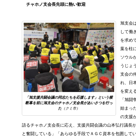
チャホノ支会長先頭に熱い歓迎
旭支会
して働
を求め
葉を柱
ソウル
うじょ
支会の
れ、日
を変え
「旭支援共闘会議の同志たちを応援します」という横
「旭闘
断幕を前に旭支会のチャホノ支会長があいさつを行っ
始まっ
た
（クミ市）
の支援
語るチャホノ支会長に応え、支援共闘会議の山本弘行議長
と奮闘している」「あらゆる手段でＡＧＣ資本を包囲して