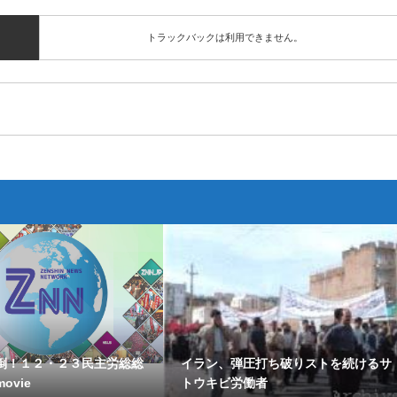
トラックバックは利用できません。
倒！１２・２３民主労総総
イラン、弾圧打ち破りストを続けるサ
ovie
トウキビ労働者