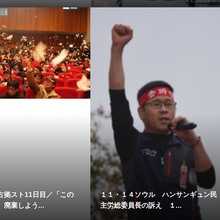
占拠スト11日目／「この
１１・１４ソウル ハンサンギュン民
廃棄しよう...
主労総委員長の訴え １...