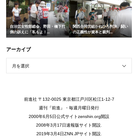
自治労女性部総会、野田・橋下打
関西合同労組かねひろ判決、闘い
倒の訴えに「私もよ！...
の正義性が資本と裁判...
アーカイブ
月を選択
前進社 〒132-0025 東京都江戸川区松江1-12-7
週刊『前進』・毎週月曜日発行
2000年6月5日公式サイトzenshin.org開設
2008年3月17日速報版サイト開設.
2019年3月4日ZNN.JPサイト開設.