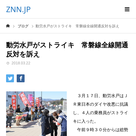
ZNN.JP
ブログ
動労水戸がストライキ 常磐線全線開通反対を訴え
動労水戸がストライキ 常磐線全線開通
反対を訴え
2018.03.22
３月１７日、動労水戸はＪ
Ｒ東日本のダイヤ改悪に抗議
し、４人の乗務員がストライ
キに入った。
午前９時３０分からは総勢