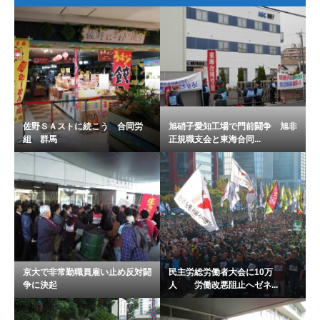
佐野ＳＡストに続こう 合同労
旭硝子愛知工場で門前闘争 旭非
組 群馬
正規職支会と東海合同...
京大で非常勤職員雇い止め反対闘
民主労総労働者大会に10万
争に決起
人 労働改悪阻止へゼネ...