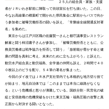
２５人の組合員・家族・支援
者がＪＲいわき駅前に陣取って街頭宣伝を打ち抜いた。この日、
今なお高線量の楢葉町で開かれた県民集会に駅前からバスで向か
う参加者に被曝労働拒否の闘いを訴え、「常磐線全線開通反対署
名」を集めた。
東京からは江戸川区職の佐藤賢一さんと都庁議事堂レストラン
解雇と闘う柿沼庸子さんが参加し、「被曝労働拒否とともに、公
務員労働者は戦争協力を拒否して闘う」「放射能が脅かす命と健
康の問題を真剣に考え、未来のために立ち上がろう」と訴えた。
動労水戸組合員と動労福島、全学連の仲間も訴え、２時間で４０
０枚以上のビラを配り、５４筆の署名が集まった。
今回のダイ改ではＪＲ水戸支社管内でも本格的な地方切り捨て
が始まり、地元自治体では「このままでは本当に線路がなくな
る」という危機感と怒りが沸騰している。国鉄分割・民営化の破
綻と安倍政権の危機突破をかけた東京五輪・福島圧殺の攻撃と真
正面から対決する闘いとなった。