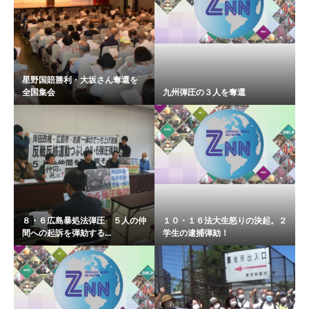
星野国賠勝利・大坂さん奪還を
全国集会
九州弾圧の３人を奪還
８・６広島暴処法弾圧 ５人の仲
１０・１６法大生怒りの決起。２
間への起訴を弾劾する...
学生の逮捕弾劾！