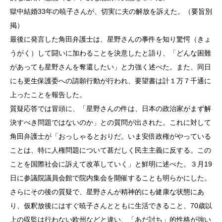
獄中結婚33年の暁子さんが、切実に夫の解放を訴えた。（要旨別
掲）
最後に発言した角田弁護士は、星野さんの事件を知り驚愕（きょ
うがく）して闘いに加わることを決意したと語り、「どんな困難
があっても星野さんを奪還したい」と力強く述べた。また、同日
にも更生保護委への請願行動が行われ、要望書は計１万７千通に
上ったことを報告した。
質疑応答では冒頭に、「星野さんの件は、日本の政治家がまず解
決すべき問題ではないのか」との質問が出された。これに対して
角田弁護士が「おっしゃるとおりだ。いま安倍政権がやっている
ことは、特に人権問題について甚だしく民主主義に反する。この
ことを国際社会に訴えて改革していく」と鮮明に述べた。３月19
日に参議院議員会館で院内集会を開催することも明らかにした。
さらにその後の質疑で、星野さんが精神的にも健康な状態にあ
り、仮釈放後にはすぐ暁子さんとともに生活できること、70歳以
上の収監は行わない欧州などと違い、「あだ討ち」的性格が強い