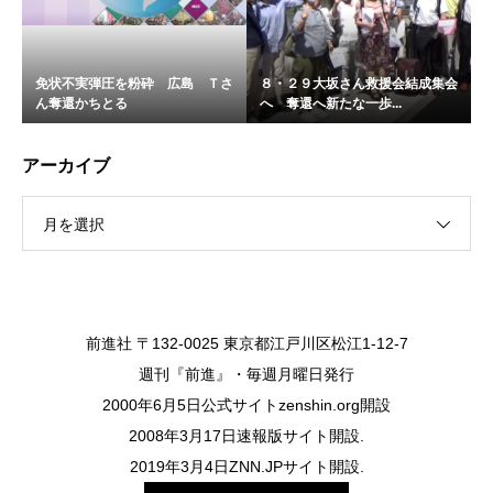
免状不実弾圧を粉砕 広島 Ｔさ
８・２９大坂さん救援会結成集会
ん奪還かちとる
へ 奪還へ新たな一歩...
アーカイブ
月を選択
前進社 〒132-0025 東京都江戸川区松江1-12-7
週刊『前進』・毎週月曜日発行
2000年6月5日公式サイトzenshin.org開設
2008年3月17日速報版サイト開設.
2019年3月4日ZNN.JPサイト開設.