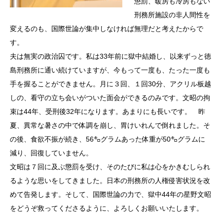
懲罰、暖房も冷房もない
刑務所施設の非人間性を
変えるのも、国際世論が集中しなければ無理だと考えたからで
す。
夫は無実の政治囚です。私は33年前に獄中結婚し、以来ずっと徳
島刑務所に通い続けていますが、今もって一度も、たった一度も
手を握ることができません。月に３回、１回30分、アクリル板越
しの、看守の立ち会いがついた面会ができるのみです。文昭の拘
束は44年、受刑後32年になります。あまりにも長いです。 昨
夏、異常な暑さの中で体調を崩し、胃けいれんで倒れました。そ
の後、食欲不振が続き、56㌔グラムあった体重が50㌔グラムに
減り、回復していません。
文昭は７回に及ぶ懲罰を受け、そのたびに私は心をかきむしられ
るような思いをしてきました。日本の刑務所の人権侵害状況を改
めて告発します。そして、国際世論の力で、獄中44年の星野文昭
をどうぞ救ってくださるように、よろしくお願いいたします。