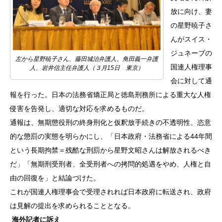
放に向け、妻
の星野暁子さ
んがスイス・
ジュネーブの
左から星野暁子さん、藤田城治弁護人、角田義一弁護
国連人権理事
人、岩井信主任弁護人（３月15日 東京）
会に対して通
報を行った。日本の法務省矯正局と徳島刑務所による重大な人権
侵害を告発し、適切な対応を求めるものだ。
通報は、無期懲役刑の終身刑化と仮釈放手続きの不透明性、恣意
的な懲罰の実態を明らかにし、「日本政府・法務省による44年間
という長期拘禁＝残酷な刑罰から星野文昭さんは解放されるべき
だ」「無期刑受刑者、全受刑者への拷問的処遇をやめ、人権と自
由の回復を」と結論づけた。
これが国連人権理事会で受理されれば日本政府に転送され、政府
は見解の提出を求められることとなる。
海外記者に訴え