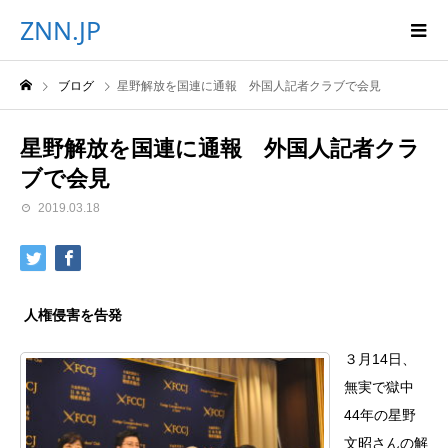
ZNN.JP
ブログ
星野解放を国連に通報 外国人記者クラブで会見
星野解放を国連に通報 外国人記者クラ
ブで会見
2019.03.18
人権侵害を告発
３月14日、
無実で獄中
44年の星野
文昭さんの解