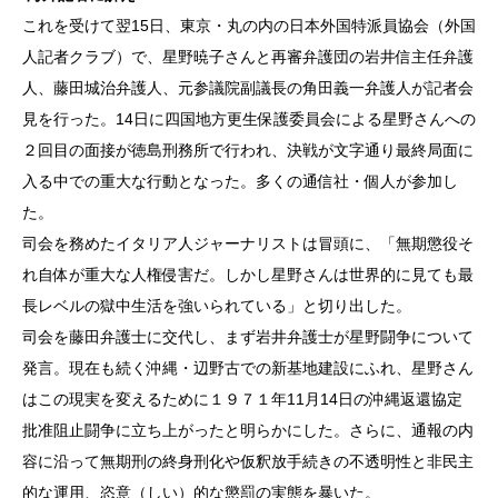
これを受けて翌15日、東京・丸の内の日本外国特派員協会（外国
人記者クラブ）で、星野暁子さんと再審弁護団の岩井信主任弁護
人、藤田城治弁護人、元参議院副議長の角田義一弁護人が記者会
見を行った。14日に四国地方更生保護委員会による星野さんへの
２回目の面接が徳島刑務所で行われ、決戦が文字通り最終局面に
入る中での重大な行動となった。多くの通信社・個人が参加し
た。
司会を務めたイタリア人ジャーナリストは冒頭に、「無期懲役そ
れ自体が重大な人権侵害だ。しかし星野さんは世界的に見ても最
長レベルの獄中生活を強いられている」と切り出した。
司会を藤田弁護士に交代し、まず岩井弁護士が星野闘争について
発言。現在も続く沖縄・辺野古での新基地建設にふれ、星野さん
はこの現実を変えるために１９７１年11月14日の沖縄返還協定
批准阻止闘争に立ち上がったと明らかにした。さらに、通報の内
容に沿って無期刑の終身刑化や仮釈放手続きの不透明性と非民主
的な運用、恣意（しい）的な懲罰の実態を暴いた。