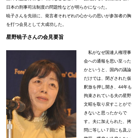
日本の刑事司法制度の問題性などが明らかになった。
暁子さんを先頭に、発言者それぞれの心からの思いが参加者の胸
を打つ会見として大成功した。
星野暁子さんの会見要旨
私がなぜ国連人権理事
会への通報を思い至った
かというと、国内の議論
だけでは、閉ざされた仮
釈放を押し開き、44年も
拘束されている夫の星野
文昭を取り戻すことがで
きないと思ったからで
す。夫に加えられた、拷
問に等しい７回にも及ぶ