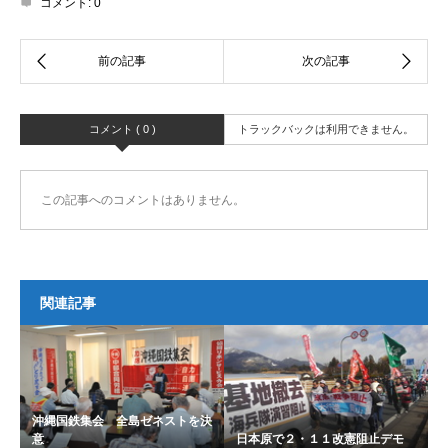
コメント:
0
コメント ( 0 )
トラックバックは利用できません。
この記事へのコメントはありません。
関連記事
沖縄国鉄集会 全島ゼネストを決
意
日本原で２・１１改憲阻止デモ