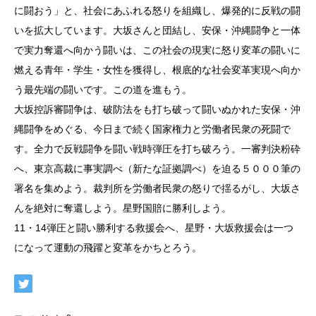
に闘おう」と、社会にあふれる怒りを組織し、爆発的に反戦の闘
いを拡大しています。大坂さんと団結し、安保・沖縄闘争と一体
で実力奪還へ向かう闘いは、この社会の現実に怒り変革の闘いに
燃える青年・学生・女性を獲得し、根底的な社会変革実現へ向か
う最先端の闘いです。この道を進もう。
大坂控訴審闘争は、破防法をも打ち破って闘いぬかれた安保・沖
縄闘争をめぐる、今日まで続く国家権力と労働者民衆の死闘で
す。全力で反戦闘争を闘い戦時弾圧を打ち破ろう。一審判決粉砕
へ、東京高裁に事実調べ（新たな証拠調べ）を迫る５０００筆の
署名を集めよう。裁判所を労働者民衆の怒りで揺るがし、大坂さ
んを絶対に奪還しよう。星野国賠に勝利しよう。
11・14弾圧と闘い勝利する救援会へ、星野・大坂救援会は一つ
になって運動の飛躍と変革をかちとろう。