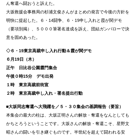
ん奪還へ闘おうと訴えた。
大坂救援会事務局の杉浦文俊さんがまとめの発言で今後の方針を
明快に提起した。６・14闘争、６・19申し入れと霞が関デモ
（要項別掲）、５０００筆署名達成を訴え、団結ガンバローで決
意を固めあった。
◇６・19東京高裁申し入れ行動＆霞が関デモ
６月19日（木）
正午 日比谷公園霞門集合
午後０時15分 デモ出発
１時 東京高裁前街宣
２時 東京高裁申し入れ・署名提出行動
■
大坂同志奪還へ大飛躍を／５・３０集会の基調報告（要旨）
本集会の最大の柱は、大坂正明さんの解放・奪還をなんとしても
かちとろうということです。大坂さんの解放・奪還こそ、星野文
昭さんの闘いを引き継ぐものです。半世紀を超えて闘われる安