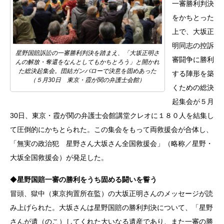
一審勝利判決
をかちとった
上で、大坂正
明同志の控訴
星野国賠訴訟の一審勝利判決を踏まえ、「大坂正明さ
審闘争に勝利
んの解放・奪還をなんとしてもかちとろう」と開かれ
た総決起集会。団結ガンバローで決意を固めあった
する陣形を築
（５月30日 東京・霞が関の弁護士会館）
くための総決
起集会が５月
30日、東京・霞が関の弁護士会館講堂クレオに１８０人を結集し
て圧倒的にかちとられた。この集会をもって両救援会が合体し、
「無実の政治犯 星野さん大坂さん全国救援会」（略称／星野・
大坂全国救援会）が発足した。
◆
星野国賠一審の勝利をうち固める闘いを誓う
冒頭、獄中（東京拘置所在監）の大坂正明さんのメッセージが読
み上げられた。大坂さんは星野国賠の勝利判決について、「星野
さんが遺（のこ）してくれた大いなる遺産であり、また一審の勝