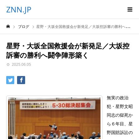
ZNN.JP
ブログ
星野・大坂全国救援会が新発足／大坂控訴審の勝利へ闘争陣形築く
星野・大坂全国救援会が新発足／大坂控
訴審の勝利へ闘争陣形築く
2025.06.05
無実の政治
犯・星野文昭
同志の獄死か
ら６年目、星
野国賠訴訟の