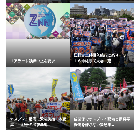
辺野古土砂投入続行に怒り ３・
Ｊアラート訓練中止を要求
１６沖縄県民大会 建...
オスプレイ配備に緊急抗議 木更
佐世保でオスプレイ配備と原発再
津 「戦争の出撃基地...
稼働を許さない緊急集...