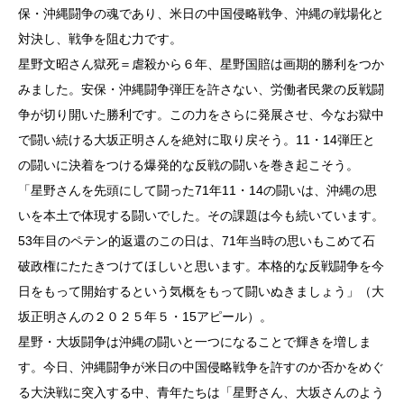
保・沖縄闘争の魂であり、米日の中国侵略戦争、沖縄の戦場化と
対決し、戦争を阻む力です。
星野文昭さん獄死＝虐殺から６年、星野国賠は画期的勝利をつか
みました。安保・沖縄闘争弾圧を許さない、労働者民衆の反戦闘
争が切り開いた勝利です。この力をさらに発展させ、今なお獄中
で闘い続ける大坂正明さんを絶対に取り戻そう。11・14弾圧と
の闘いに決着をつける爆発的な反戦の闘いを巻き起こそう。
「星野さんを先頭にして闘った71年11・14の闘いは、沖縄の思
いを本土で体現する闘いでした。その課題は今も続いています。
53年目のペテン的返還のこの日は、71年当時の思いもこめて石
破政権にたたきつけてほしいと思います。本格的な反戦闘争を今
日をもって開始するという気概をもって闘いぬきましょう」（大
坂正明さんの２０２５年５・15アピール）。
星野・大坂闘争は沖縄の闘いと一つになることで輝きを増しま
す。今日、沖縄闘争が米日の中国侵略戦争を許すのか否かをめぐ
る大決戦に突入する中、青年たちは「星野さん、大坂さんのよう