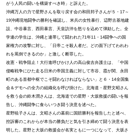
がう人民の闘いを構築すべき時」と訴えた。
沖縄万人の力で星野さんを取り戻す会の和田邦子さんが５・17～
19沖縄現地闘争の勝利を確認し、米兵の女性暴行、辺野古基地建
設、中谷暴言、西田暴言、天皇訪沖を怒りを込めて弾劾した。全
学連の学生は、沖縄と連帯して闘われた71年11・14闘争への国
家権力の攻撃に対し、「日帝こそ殺人者だ。どの面下げてわれわ
れを罵倒できるのか」と激しく断罪した。
改憲・戦争阻止！大行進呼びかけ人の高山俊吉弁護士は、「中国
侵略戦争にひた走る日米の帝国主義に対して市谷、霞が関、永田
町のある首都中枢でこそ闘わなければならない」と６・14全国集
会＆デモへの全力の組織化を呼び掛けた。北海道・星野文昭さん
を救う会の鈴木潤さんは、北海道での星野・大坂救援の闘いを報
告し、沖縄闘争に食らいつき闘う決意を述べた。
星野暁子さんは、文昭さんの墓前に国賠勝利を報告したと述べ、
控訴審のこれからが本当の勝負だと気を引き締めて闘う決意を表
明した。星野と大坂の救援会が名実ともに一つになって、大坂さ