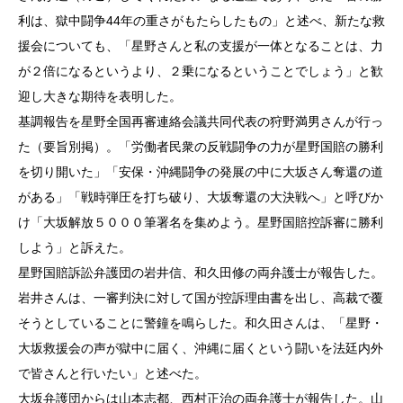
利は、獄中闘争44年の重さがもたらしたもの」と述べ、新たな救
援会についても、「星野さんと私の支援が一体となることは、力
が２倍になるというより、２乗になるということでしょう」と歓
迎し大きな期待を表明した。
基調報告を星野全国再審連絡会議共同代表の狩野満男さんが行っ
た（要旨別掲）。「労働者民衆の反戦闘争の力が星野国賠の勝利
を切り開いた」「安保・沖縄闘争の発展の中に大坂さん奪還の道
がある」「戦時弾圧を打ち破り、大坂奪還の大決戦へ」と呼びか
け「大坂解放５０００筆署名を集めよう。星野国賠控訴審に勝利
しよう」と訴えた。
星野国賠訴訟弁護団の岩井信、和久田修の両弁護士が報告した。
岩井さんは、一審判決に対して国が控訴理由書を出し、高裁で覆
そうとしていることに警鐘を鳴らした。和久田さんは、「星野・
大坂救援会の声が獄中に届く、沖縄に届くという闘いを法廷内外
で皆さんと行いたい」と述べた。
大坂弁護団からは山本志都、西村正治の両弁護士が報告した。山