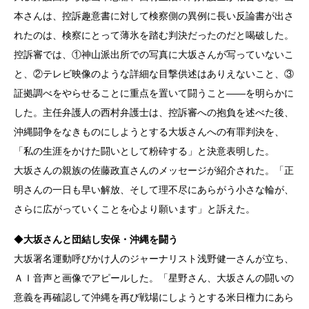
本さんは、控訴趣意書に対して検察側の異例に長い反論書が出さ
れたのは、検察にとって薄氷を踏む判決だったのだと喝破した。
控訴審では、①神山派出所での写真に大坂さんが写っていないこ
と、②テレビ映像のような詳細な目撃供述はありえないこと、③
証拠調べをやらせることに重点を置いて闘うこと——を明らかに
した。主任弁護人の西村弁護士は、控訴審への抱負を述べた後、
沖縄闘争をなきものにしようとする大坂さんへの有罪判決を、
「私の生涯をかけた闘いとして粉砕する」と決意表明した。
大坂さんの親族の佐藤政直さんのメッセージが紹介された。「正
明さんの一日も早い解放、そして理不尽にあらがう小さな輪が、
さらに広がっていくことを心より願います」と訴えた。
◆
大坂さんと団結し安保・沖縄を闘う
大坂署名運動呼びかけ人のジャーナリスト浅野健一さんが立ち、
ＡＩ音声と画像でアピールした。「星野さん、大坂さんの闘いの
意義を再確認して沖縄を再び戦場にしようとする米日権力にあら