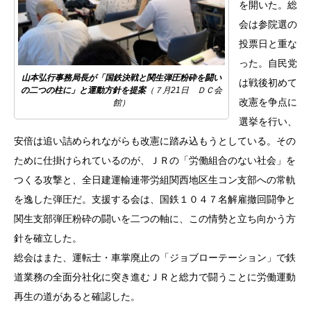
を開いた。総
会は参院選の
投票日と重な
った。自民党
山本弘行事務局長が「国鉄決戦と関生弾圧粉砕を闘い
は戦後初めて
の二つの柱に」と運動方針を提案
（７月21日 ＤＣ会
改憲を争点に
館）
選挙を行い、
安倍は追い詰められながらも改憲に踏み込もうとしている。その
ために仕掛けられているのが、ＪＲの「労働組合のない社会」を
つくる攻撃と、全日建運輸連帯労組関西地区生コン支部への常軌
を逸した弾圧だ。支援する会は、国鉄１０４７名解雇撤回闘争と
関生支部弾圧粉砕の闘いを二つの軸に、この情勢と立ち向かう方
針を確立した。
総会はまた、運転士・車掌廃止の「ジョブローテーション」で鉄
道業務の全面分社化に突き進むＪＲと総力で闘うことに労働運動
再生の道があると確認した。