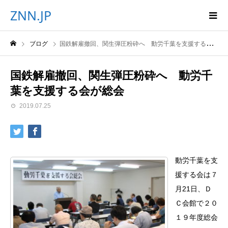
ZNN.JP
ブログ
国鉄解雇撤回、関生弾圧粉砕へ 動労千葉を支援する会が総会
国鉄解雇撤回、関生弾圧粉砕へ 動労千
葉を支援する会が総会
2019.07.25
動労千葉を支
援する会は７
月21日、Ｄ
Ｃ会館で２０
１９年度総会