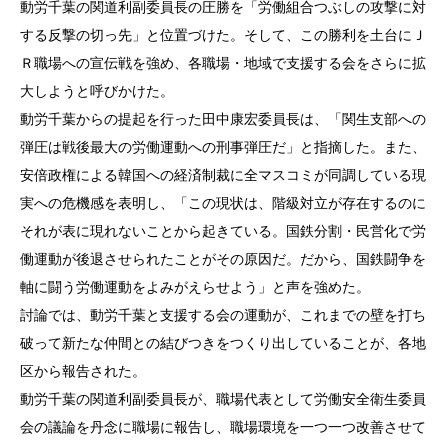
動労千葉の関道利副委員長の圧勝を「労働組合つぶしの攻撃に対
する反撃の切っ先」と位置づけた。そして、この勝利を土台にＪ
Ｒ職場への宣伝戦を強め、各職場・地域で支援する会をさらに拡
大しようと呼びかけた。
動労千葉からの提起を行った田中康宏委員長は、「関生支部への
弾圧は戦後最大の労働運動への刑事弾圧だ」と指摘した。また、
安倍政権による韓国への経済制裁に全マスコミが同調している現
実への危機感を表明し、「この現状は、階級対立が存在するのに
それが表に現れないことから起きている。国鉄分割・民営化で労
働運動が後退させられたことがその原因だ。だから、国鉄闘争を
軸に闘う労働運動をよみがえらせよう」と声を強めた。
討論では、動労千葉と支援する会の運動が、これまでの壁を打ち
破って新たな仲間との結びつきをつくり出していることが、各地
区から報告された。
動労千葉の関道利副委員長が、職場代表として労働安全衛生委員
会の議論を丹念に職場に報告し、職場環境を一つ一つ改善させて