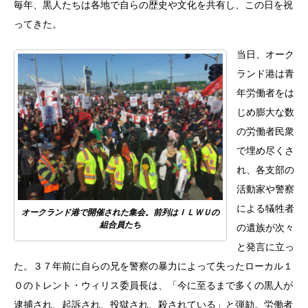
毎年、黒人たちは各地で自らの歴史や文化を共有し、この日を祝
ってきた。
当日、オーク
ランド港は青
年労働者をは
じめ膨大な数
の労働者民衆
で埋め尽くさ
れ、各支部の
活動家や警察
による犠牲者
オークランド港で開催された集会。前列はＩＬＷＵの
組合員たち
の遺族が次々
と発言に立っ
た。３７年前に自らの兄を警察の暴力によって失ったローカル１
０のトレント・ウィリス委員長は、「今に至るまで多くの黒人が
逮捕され、起訴され、投獄され、殺されている」と弾劾。労働者