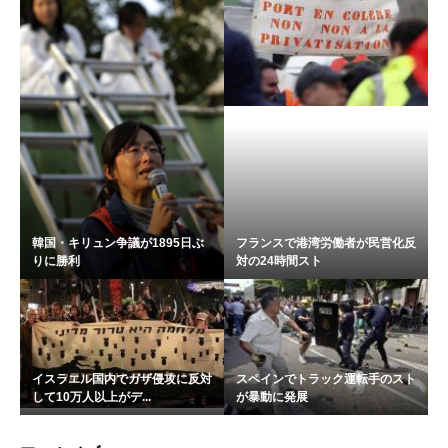
韓国・キリュン争議が1895日ぶ
フランスで港湾労働者が民営化反
りに勝利
対の24時間スト
イスラエル国内でガザ侵攻に反対
スペインでトラック運転手のスト
して10万人以上がデ...
が暴動に発展