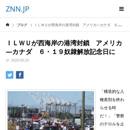
ZNN.JP
ブログ
ＩＬＷＵが西海岸の港湾封鎖 アメリカ―カナダ ６・１９奴隷解放記念日に
ＩＬＷＵが西海岸の港湾封鎖 アメリカ
―カナダ ６・１９奴隷解放記念日に
2020.06.25
「構造的な人
種差別を終わ
らせる時
だ！」「警察
のテロルを止