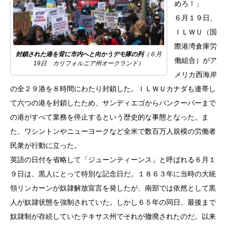
めろ！」
６月１９日、
ＩＬＷＵ（国
際港湾倉庫労
封鎖された港を背に市内へと向かうデモ隊の列
（６月
働組合）がア
19日 カリフォルニア州オークランド）
メリカ西海岸
の全２９港を８時間にわたり封鎖した。ＩＬＷＵカナダも連帯し
て六つの港を封鎖したため、サンディエゴからバンクーバーまで
の港がすべて業務を停止するという歴史的な事態となった。ま
た、ワシントンやニューヨークなど全米で数百万人規模の労働者
民衆が行動に立った。
英語の日付を省略して「ジューンティーンス」と呼ばれる６月１
９日は、黒人にとって特別な記念日だ。１８６３年に当時の大統
領リンカーンが奴隷解放宣言を発したが、南部では依然として黒
人が奴隷状態を強制されていた。しかし６５年の同日、最後まで
奴隷制が存続していたテキサス州でそれが撤廃されたのだ。以来