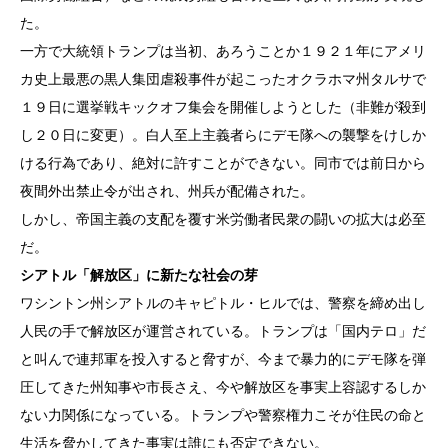
た。
一方で大統領トランプは当初、あろうことか１９２１年にアメリ
カ史上最悪の黒人集団虐殺事件が起こったオクラホマ州タルサで
１９日に選挙戦キックオフ集会を開催しようとした（非難が殺到
し２０日に変更）。白人至上主義者らにデモ隊への襲撃をけしか
ける行為であり、絶対に許すことができない。同市では前日から
夜間外出禁止令が出され、州兵が配備された。
しかし、帝国主義の支配を覆す米労働者民衆の闘いの拡大は必至
だ。
シアトル「解放区」に新たな社会の芽
ワシントン州シアトルのキャピトル・ヒルでは、警察を締め出し
人民の手で解放区が運営されている。トランプは「国内テロ」だ
と叫んで連邦軍を投入すると脅すが、今まで暴力的にデモ隊を弾
圧してきた州知事や市長さえ、今や解放区を事実上容認するしか
ない力関係になっている。トランプや警察権力こそが住民の命と
生活を脅かしてきた事実は誰にも否定できない。