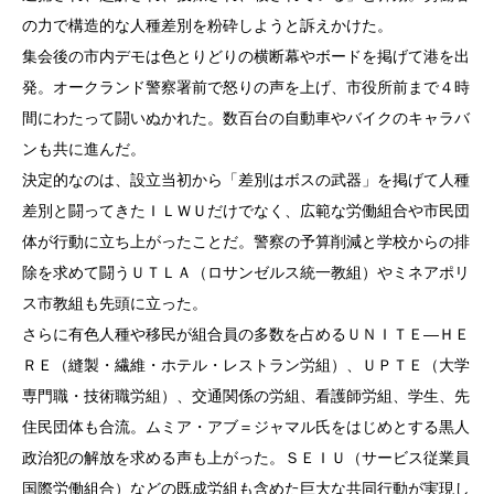
の力で構造的な人種差別を粉砕しようと訴えかけた。
集会後の市内デモは色とりどりの横断幕やボードを掲げて港を出
発。オークランド警察署前で怒りの声を上げ、市役所前まで４時
間にわたって闘いぬかれた。数百台の自動車やバイクのキャラバ
ンも共に進んだ。
決定的なのは、設立当初から「差別はボスの武器」を掲げて人種
差別と闘ってきたＩＬＷＵだけでなく、広範な労働組合や市民団
体が行動に立ち上がったことだ。警察の予算削減と学校からの排
除を求めて闘うＵＴＬＡ（ロサンゼルス統一教組）やミネアポリ
ス市教組も先頭に立った。
さらに有色人種や移民が組合員の多数を占めるＵＮＩＴＥ―ＨＥ
ＲＥ（縫製・繊維・ホテル・レストラン労組）、ＵＰＴＥ（大学
専門職・技術職労組）、交通関係の労組、看護師労組、学生、先
住民団体も合流。ムミア・アブ＝ジャマル氏をはじめとする黒人
政治犯の解放を求める声も上がった。ＳＥＩＵ（サービス従業員
国際労働組合）などの既成労組も含めた巨大な共同行動が実現し