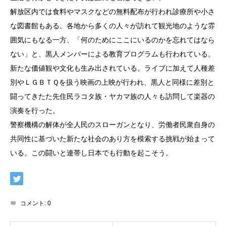
解放区内では食料やマスクなどの無料配布が行われ診療所や小さ
な図書館もある。各地から多くの人々が訪れて観光地のような雰
囲気にもなる一方、「何のためにここにいるのかを忘れてはなら
ない」と、黒人メンバーによる教育プログラムも行われている。
新たな価値観や文化も生み出されている。ライブに加えて人種差
別やＬＧＢＴＱを扱う映画の上映が行われ、黒人と同様に差別と
闘ってきたた先住民ラコタ族・ヤカマ族の人々も訪問して楽器の
演奏を行った。
警察機構の解体が全人民のスローガンとなり、労働者民衆自身の
共同性に基づいた新たな社会のあり方を模索する挑戦が始まって
いる。この闘いと連帯し日本でも行動を起こそう。
コメント:
0