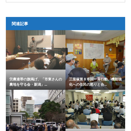
関連記事
労農連帯の旗掲げ、「市東さんの
三里塚第８６回一斉行動、機能強
農地を守る会・新潟」...
化への住民の怒りと合...