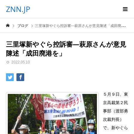
ZNN.JP
ブログ
三里塚新やぐら控訴審―萩原さんが意見陳述「成田廃港を」
三里塚新やぐら控訴審―萩原さんが意見
陳述「成田廃港を」
2022.05.10
５月９日、東
京高裁第２民
事部（渡部勇
次裁判長）
で、新やぐら