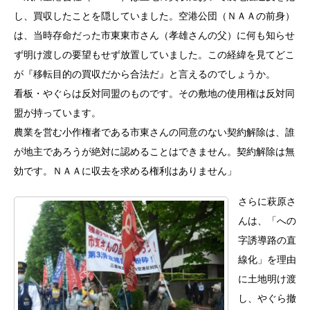
し、買収したことを隠していました。空港公団（ＮＡＡの前身）
は、当時存命だった市東東市さん（孝雄さんの父）に何も知らせ
ず明け渡しの要望もせず放置していました。この経緯を見てどこ
が『移転目的の買収だから合法だ』と言えるのでしょうか。
看板・やぐらは反対同盟のものです。その敷地の使用権は反対同
盟が持っています。
農業を営む小作権者である市東さんの同意のない契約解除は、誰
が地主であろうが絶対に認めることはできません。契約解除は無
効です。ＮＡＡに収去を求める権利はありません」
さらに萩原さ
んは、「への
字誘導路の直
線化」を理由
に土地明け渡
し、やぐら撤