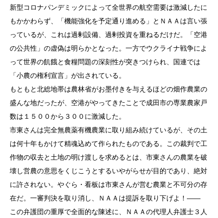
新型コロナパンデミックによって全世界の航空需要は激減したに
もかかわらず、「機能強化を予定通り進める」とＮＡＡは言い張
っているが、これは過剰設備、過剰投資を重ねるだけだ。「空港
の公共性」の虚偽は明らかとなった。一方でウクライナ戦争によ
って世界の飢餓と食糧問題の深刻性が突きつけられ、国連では
「小農の権利宣言」が出されている。
もともと北総地帯は農林省がお墨付きを与えるほどの畑作農業の
盛んな地だったが、空港がやってきたことで成田市の専業農家戸
数は１５００から３００に激減した。
市東さんは完全無農薬有機農業に取り組み続けているが、その土
は何十年もかけて精魂込めて作られたものである。この裁判で工
作物の収去と土地の明け渡しを求めるとは、市東さんの農業を破
壊し営農の意思をくじこうとするいやがらせが目的であり、絶対
に許されない。やぐら・看板は市東さんが営む農業と不可分の存
在だ。一審判決を取り消し、ＮＡＡは提訴を取り下げよ！――
この弁護団の重厚で全面的な陳述に、ＮＡＡの代理人弁護士３人