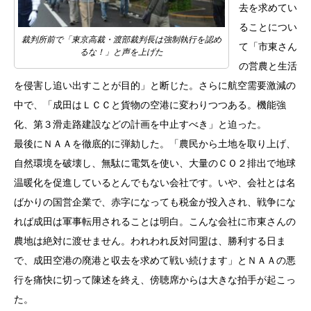
去を求めてい
ることについ
裁判所前で「東京高裁・渡部裁判長は強制執行を認め
て「市東さん
るな！」と声を上げた
の営農と生活
を侵害し追い出すことが目的」と断じた。さらに航空需要激減の
中で、「成田はＬＣＣと貨物の空港に変わりつつある。機能強
化、第３滑走路建設などの計画を中止すべき」と迫った。
最後にＮＡＡを徹底的に弾劾した。「農民から土地を取り上げ、
自然環境を破壊し、無駄に電気を使い、大量のＣＯ２排出で地球
温暖化を促進しているとんでもない会社です。いや、会社とは名
ばかりの国営企業で、赤字になっても税金が投入され、戦争にな
れば成田は軍事転用されることは明白。こんな会社に市東さんの
農地は絶対に渡せません。われわれ反対同盟は、勝利する日ま
で、成田空港の廃港と収去を求めて戦い続けます」とＮＡＡの悪
行を痛快に切って陳述を終え、傍聴席からは大きな拍手が起こっ
た。