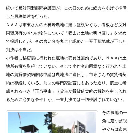
続いて反対同盟顧問弁護団が、この日のために総力をあげて準備
した最終陳述を行った。
ＮＡＡは市東さんの天神峰農地に建つ監視やぐら、看板など反対
同盟所有の４つの物件について「収去と土地の明け渡し」を求め
て提訴したが、その言い分を丸ごと認めた一審千葉地裁が下した
判決は不当だ。
小作者に秘密裏に行われた底地の売買は無効であり、ＮＡＡは土
地所有権を取得していない。そして小作者の同意なく行われた土
地の賃貸借契約解除申請は農地法に違反し、市東さんの賃貸借契
約は存続している。前回の専門家証言にもあった通り、慎重に考
慮されるべき「正当事由」（貸主が賃貸借契約の解約を申し入れ
るために必要な条件）が、一審判決では一切検討されていない。
その農地の一
角に建つ監視
やぐらは市東