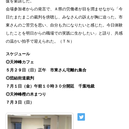
援を要請した。
会場参加者からの発言で、Ａ県の労働者が目を潤ませながら「今
日たまたまこの裁判を傍聴し、みなさんの訴えが胸に迫った。市
東さんのご苦労を思い、自分も力になりたいと感じた。今日体験
したことを明日からの職場での実践に生かしたい」と語り、共感
の温かい拍手で迎えられた。（ＴＮ）
スケジュール
◎天神峰カフェ
５月２９日（日）正午 市東さん宅離れ集合
◎団結街道裁判
７月１日（金）午前１０時３０分開廷 千葉地裁
◎天神峰樫の木まつり
７月３日（日）