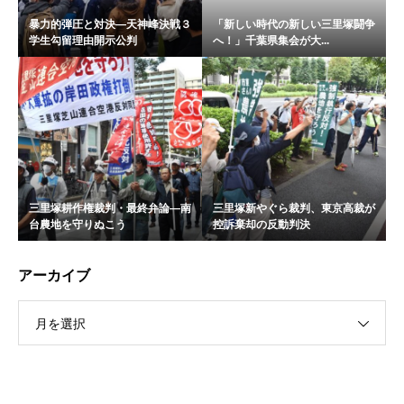
暴力的弾圧と対決―天神峰決戦３
「新しい時代の新しい三里塚闘争
学生勾留理由開示公判
へ！」千葉県集会が大...
三里塚耕作権裁判・最終弁論―南
三里塚新やぐら裁判、東京高裁が
台農地を守りぬこう
控訴棄却の反動判決
アーカイブ
月を選択