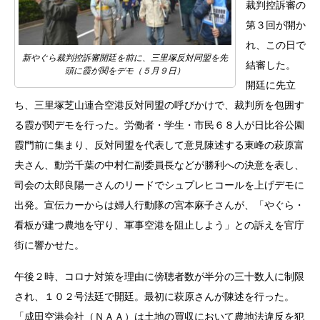
裁判控訴審の
第３回が開か
れ、この日で
新やぐら裁判控訴審開廷を前に、三里塚反対同盟を先
結審した。
頭に霞が関をデモ（５月９日）
開廷に先立
ち、三里塚芝山連合空港反対同盟の呼びかけで、裁判所を包囲す
る霞が関デモを行った。労働者・学生・市民６８人が日比谷公園
霞門前に集まり、反対同盟を代表して意見陳述する東峰の萩原富
夫さん、動労千葉の中村仁副委員長などが勝利への決意を表し、
司会の太郎良陽一さんのリードでシュプレヒコールを上げデモに
出発。宣伝カーからは婦人行動隊の宮本麻子さんが、「やぐら・
看板が建つ農地を守り、軍事空港を阻止しよう」との訴えを官庁
街に響かせた。
午後２時、コロナ対策を理由に傍聴者数が半分の三十数人に制限
され、１０２号法廷で開廷。最初に萩原さんが陳述を行った。
「成田空港会社（ＮＡＡ）は土地の買収において農地法違反を犯