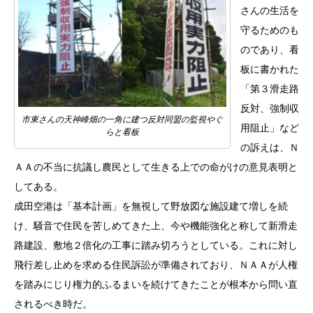
さんの生活を
守るためのも
のであり、看
板に書かれた
「第３滑走路
反対、強制収
市東さんの天神峰畑の一角に建つ反対同盟の監視やぐ
用阻止」など
らと看板
の訴えは、Ｎ
ＡＡの不当に抗議し農民として生きる上での命がけの意見表明と
してある。
成田空港は「基本計画」を無視して野放図な施設建て増しを続
け、騒音で住民を苦しめてきた上、今や機能強化と称して新滑走
路建設、敷地２倍化の工事に踏み切ろうとしている。これに対し
飛行差し止めを求める住民訴訟が準備されており、ＮＡＡが人権
を踏みにじり権力的ふるまいを続けてきたことが根本から問い直
されるべき時だ。