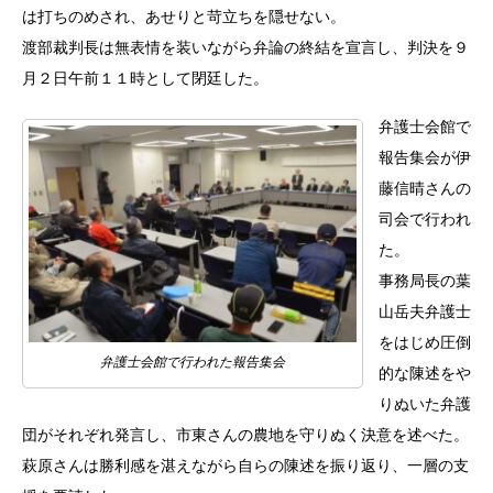
は打ちのめされ、あせりと苛立ちを隠せない。
渡部裁判長は無表情を装いながら弁論の終結を宣言し、判決を９
月２日午前１１時として閉廷した。
弁護士会館で
報告集会が伊
藤信晴さんの
司会で行われ
た。
事務局長の葉
山岳夫弁護士
をはじめ圧倒
弁護士会館で行われた報告集会
的な陳述をや
りぬいた弁護
団がそれぞれ発言し、市東さんの農地を守りぬく決意を述べた。
萩原さんは勝利感を湛えながら自らの陳述を振り返り、一層の支