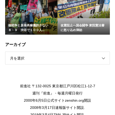
核戦争と原発再稼働許さない
改憲阻止へ国会闘争 衆院憲法審
８・９ 渋谷で１００人...
に怒り込め弾劾
アーカイブ
月を選択
前進社 〒132-0025 東京都江戸川区松江1-12-7
週刊『前進』・毎週月曜日発行
2000年6月5日公式サイトzenshin.org開設
2008年3月17日速報版サイト開設.
2019年3月4日ZNN.JPサイト開設.