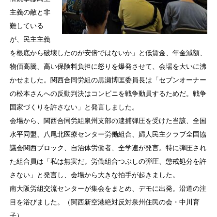
主義の敵と非
難している
が、民主主義
を根底から破壊したのが安倍ではないか」と低賃金、年金減額、
物価高騰、高い保険料負担に怒りを爆発させて、会場を大いに沸
かせました。関西合同労組の黒瀬博匡委員長は「セブンオーナー
の松本さんへの反動判決はコンビニを戦争動員するためだ。戦争
国家づくりを許さない」と発言しました。
会場から、関西合同労組泉州支部の逮捕弾圧を受けた当該、全国
水平同盟、八尾北医療センター労働組合、婦人民主クラブ全国協
議会関西ブロック、自治体労働者、全学連が発言。特に弾圧され
た組合員は「私は無実だ。労働組合つぶしの弾圧、懲戒処分を許
さない」と発言し、会場から大きな拍手が起きました。
南大阪労組交流センターが集会をまとめ、デモに出発。沿道の注
目を浴びました。（関西新空港絶対反対泉州住民の会・中川育
子）