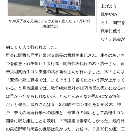
上げよう！
戦争やめ
中川育子さん先頭にデモは力強く進んだ（７月10日
ろ！ 関空を
泉佐野市）
戦争に使う
な！」集会が
約１００人で行われました。
司会は関西合同労組泉州支部長の西村美由紀さん。連帯のあいさ
つを改憲・戦争阻止！大行進・関西代表代行の木下浩平さん、連
帯労組関西生コン支部の武谷新吾さんが行いました。木下さんは
「安倍の死に職場では、よくぞうまく当てたという声が上がって
いる。５月市議選では、戦争絶対反対が10万市民の思いになるの
は早かったかもしれないが、どんどんみんなの思いになる情勢
だ」と発言。武谷さんは５・28関西生コン集会を始め茨木、神
戸、奈良の連続行動への感謝と、最重点の闘いとして高槻生コン
闘争に取り組むことを表明。「市議選は素晴らしかった。最終日
の泉佐野駅前街宣の反応は良かった」と述べ、７月30日の五一工