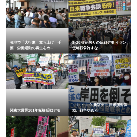
各地で「大行進」立ち上げ 千
3･20渋谷 怒りの反戦デモ イラン
葉 労働運動の再生をめ...
侵略戦争許すな...
１１ ・ １９ 新宿デモ 日米演習弾
関東大震災101年板橋反戦デモ
劾、戦争やめろ