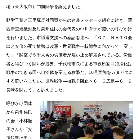
場（東大阪市）門前闘争を訴えました。
動労千葉と三里塚反対同盟からの連帯メッセージ紹介に続き、関
西新空港絶対反対泉州住民の会代表の中川育子が闘いの呼びかけ
を行いました。市議選支援への感謝を述べ、「Ｇ７、ＮＡＴＯ会
談と安倍の死で情勢は改憲・世界戦争―核戦争に向かって一変し
た」「関空で５千人もの労働者が雇い止め解雇されている。労働
者と結びつく闘いが必要。千代松市長による市役所窓口独法化は
戦争のできる国へ自治体を変える攻撃だ。10月実施をガタガタに
する闘いをしたい。世界戦争―核戦争阻止へ８・６広島―８・９
長崎を闘おう」と訴えました。
呼びかけ団体
から泉州住民
の会・小林順
子さんが「安
倍銃撃は民主