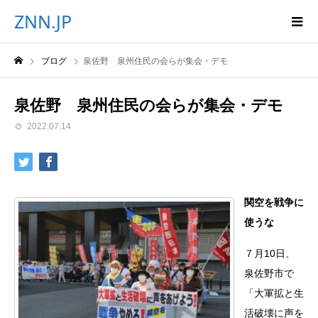
ZNN.JP
ブログ
泉佐野 泉州住民の会らが集会・デモ
泉佐野 泉州住民の会らが集会・デモ
2022.07.14
関空を戦争に
使うな
７月10日、
泉佐野市で
「大軍拡と生
活破壊に声を