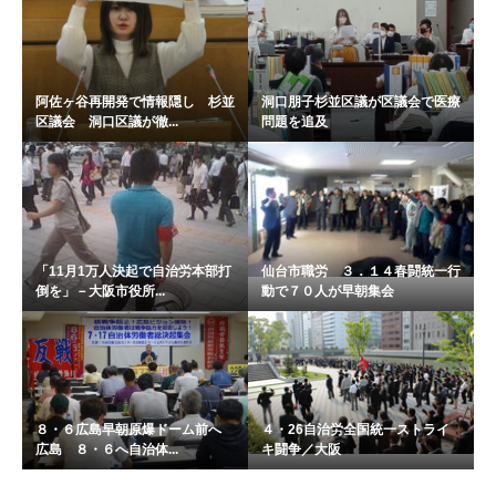
阿佐ヶ谷再開発で情報隠し 杉並
洞口朋子杉並区議が区議会で医療
区議会 洞口区議が徹...
問題を追及
「11月1万人決起で自治労本部打
仙台市職労 ３．１４春闘統一行
倒を」－大阪市役所...
動で７０人が早朝集会
８・６広島早朝原爆ドーム前へ
４・26自治労全国統一ストライ
広島 ８・６へ自治体...
キ闘争／大阪