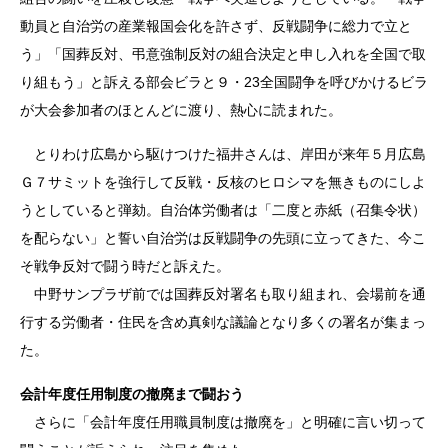
動員と自治労の産業報国会化を許さず、反戦闘争に総力で立と
う」「国葬反対、弔意強制反対の組合決定と申し入れを全国で取
り組もう」と訴える部会ビラと９・23全国闘争を呼びかけるビラ
が大会参加者のほとんどに渡り、熱心に読まれた。
とりわけ広島から駆けつけた福井さんは、岸田が来年５月広島
Ｇ７サミットを強行して反戦・反核のヒロシマを無きものにしよ
うとしていると弾劾。自治体労働者は「二度と赤紙（召集令状）
を配らない」と誓い自治労は反戦闘争の先頭に立ってきた、今こ
そ戦争反対で闘う時だと訴えた。
中野サンプラザ前では国葬反対署名も取り組まれ、会場前を通
行する労働者・住民を含め真剣な議論となり多くの署名が集まっ
た。
会計年度任用制度の撤廃まで闘おう
さらに「会計年度任用職員制度は撤廃を」と明確に言い切って