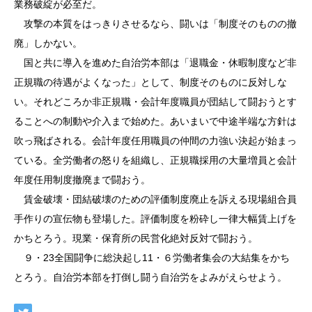
業務破綻が必至だ。
攻撃の本質をはっきりさせるなら、闘いは「制度そのものの撤
廃」しかない。
国と共に導入を進めた自治労本部は「退職金・休暇制度など非
正規職の待遇がよくなった」として、制度そのものに反対しな
い。それどころか非正規職・会計年度職員が団結して闘おうとす
ることへの制動や介入まで始めた。あいまいで中途半端な方針は
吹っ飛ばされる。会計年度任用職員の仲間の力強い決起が始まっ
ている。全労働者の怒りを組織し、正規職採用の大量増員と会計
年度任用制度撤廃まで闘おう。
賃金破壊・団結破壊のための評価制度廃止を訴える現場組合員
手作りの宣伝物も登場した。評価制度を粉砕し一律大幅賃上げを
かちとろう。現業・保育所の民営化絶対反対で闘おう。
９・23全国闘争に総決起し11・６労働者集会の大結集をかち
とろう。自治労本部を打倒し闘う自治労をよみがえらせよう。