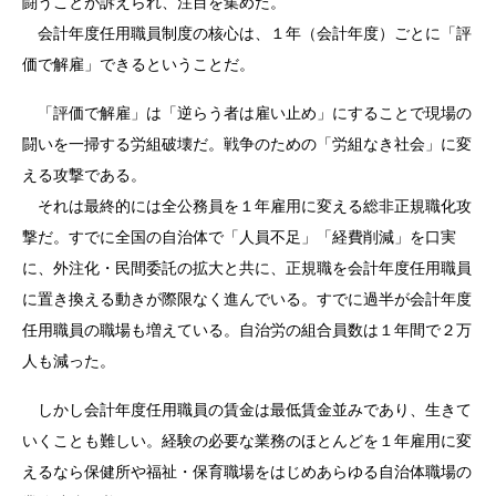
闘うことが訴えられ、注目を集めた。
会計年度任用職員制度の核心は、１年（会計年度）ごとに「評
価で解雇」できるということだ。
「評価で解雇」は「逆らう者は雇い止め」にすることで現場の
闘いを一掃する労組破壊だ。戦争のための「労組なき社会」に変
える攻撃である。
それは最終的には全公務員を１年雇用に変える総非正規職化攻
撃だ。すでに全国の自治体で「人員不足」「経費削減」を口実
に、外注化・民間委託の拡大と共に、正規職を会計年度任用職員
に置き換える動きが際限なく進んでいる。すでに過半が会計年度
任用職員の職場も増えている。自治労の組合員数は１年間で２万
人も減った。
しかし会計年度任用職員の賃金は最低賃金並みであり、生きて
いくことも難しい。経験の必要な業務のほとんどを１年雇用に変
えるなら保健所や福祉・保育職場をはじめあらゆる自治体職場の