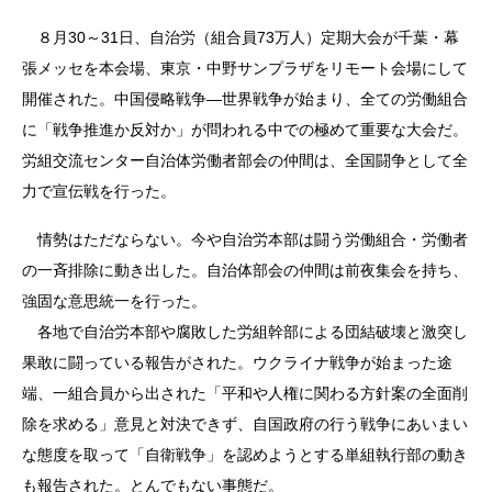
８月30～31日、自治労（組合員73万人）定期大会が千葉・幕
張メッセを本会場、東京・中野サンプラザをリモート会場にして
開催された。中国侵略戦争―世界戦争が始まり、全ての労働組合
に「戦争推進か反対か」が問われる中での極めて重要な大会だ。
労組交流センター自治体労働者部会の仲間は、全国闘争として全
力で宣伝戦を行った。
情勢はただならない。今や自治労本部は闘う労働組合・労働者
の一斉排除に動き出した。自治体部会の仲間は前夜集会を持ち、
強固な意思統一を行った。
各地で自治労本部や腐敗した労組幹部による団結破壊と激突し
果敢に闘っている報告がされた。ウクライナ戦争が始まった途
端、一組合員から出された「平和や人権に関わる方針案の全面削
除を求める」意見と対決できず、自国政府の行う戦争にあいまい
な態度を取って「自衛戦争」を認めようとする単組執行部の動き
も報告された。とんでもない事態だ。