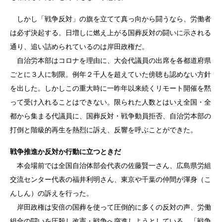
しかし「戦争反対」の旗を立てて真っ向から闘うなら、労働者
は必ず決起する。日増しに燃え上がる国葬反対の闘いに示される
通り、追い詰められているのは岸田政権だ。
自治労本部はコロナを理由に、大会代議員の出席を各都道府県
ごとに３人に制限。例年２千人を超えていた傍聴も認めない方針
を出した。しかしこの重大時に一昨年以来続くリモート開催を黙
って受け入れることはできない。限られた人数とはいえ全国・全
都から集まる代議員に、国葬反対・戦争動員拒否、自治労本部の
打倒と階級的再生を熱烈に訴え、反響を呼ぶことができた。
戦争推進か反対か行動に立つときだ
本会場前では全国自治体部会代表の佐藤賢一さん、広島県労組
交流センター代表の福井利明さん、東京や千葉の仲間が渾身（こ
んしん）の訴えを行った。
岸田政権は安倍の国葬を使って圧倒的に多くの反対の声、労働
組合の闘いを圧殺し改憲・戦争へ突進しようとしている。「戦争