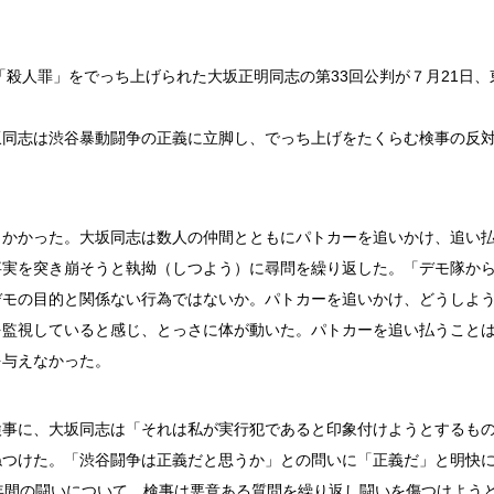
「殺人罪」をでっち上げられた大坂正明同志の第33回公判が７月21日、
坂同志は渋谷暴動闘争の正義に立脚し、でっち上げをたくらむ検事の反
りかかった。大坂同志は数人の仲間とともにパトカーを追いかけ、追い
事実を突き崩そうと執拗（しつよう）に尋問を繰り返した。「デモ隊か
デモの目的と関係ない行為ではないか。パトカーを追いかけ、どうしよ
を監視していると感じ、とっさに体が動いた。パトカーを追い払うこと
を与えなかった。
検事に、大坂同志は「それは私が実行犯であると印象付けようとするも
ねつけた。「渋谷闘争は正義だと思うか」との問いに「正義だ」と明快
年間の闘いについて、検事は悪意ある質問を繰り返し闘いを傷つけよう