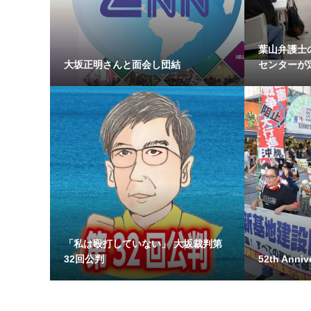
葉山弁護士
大坂正明さんと面会し団結
センターが
「私は殴打していない」 大坂裁判第
32回公判
52th Annive