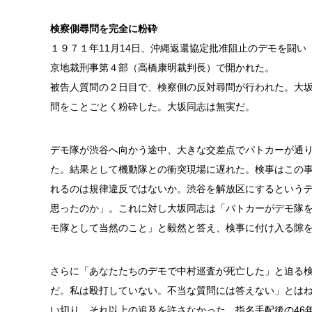
検察側尋問を完全に粉砕
１９７１年11月14日、沖縄返還協定批准阻止のデモを闘い
京地裁刑事第４部（高橋康明裁判長）で開かれた。
被告人質問の２日目で、検察側の反対尋問が行われた。大
問をことごとく粉砕した。大坂同志は無実だ。
デモ隊が渋谷へ向かう途中、大きな交差点でパトカーが通
た。結果として機動隊との衝突現場に遅れた。検事はこの
れるのは規律違反ではないか。渋谷を解放区にするという
思ったのか」。これに対し大坂同志は「パトカーがデモ隊
モ隊として当然のこと」と毅然と答え、検事に付け入る隙
さらに「あなたたちのデモで中村巡査が死亡した」と迫る
だ。私は殴打していない。不当な質問には答えない」とは
い切り、それ以上の追及を許さなかった。指名手配後の46