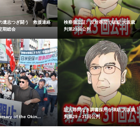
の遺志つぎ闘う 救援連絡
検察側立証、反対尋問で破綻 大坂裁
定期総会
判第23回公判
証人尋問なき調書採用を弾劾 大坂裁
rsary of the Okin...
判第29～31回公判