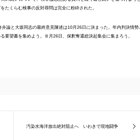
げをたくらむ検事の反対尋問は完全に粉砕された。
終弁論と大坂同志の最終意見陳述は10月26日に決まった。年内判決情勢
る要望書を集めよう。８月26日、保釈奪還総決起集会に集まろう。
汚染水海洋放出絶対阻止へ いわきで現地闘争