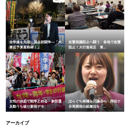
全学連を先頭に国会前闘争―「大
改憲発議阻止へ闘う 各地で改憲
軍拡予算案粉砕！」
阻止！大行進発足 東...
女性の決起で戦争とめる 参院選
ほらぐち候補を区議会へ 阿佐ケ
反動うち破り新宿デモ
谷再開発白紙撤回を ...
アーカイブ