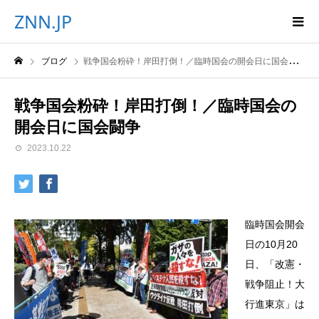
ZNN.JP
ブログ
戦争国会粉砕！岸田打倒！／臨時国会の開会日に国会闘争
戦争国会粉砕！岸田打倒！／臨時国会の
開会日に国会闘争
2023.10.22
臨時国会開会
日の10月20
日、「改憲・
戦争阻止！大
行進東京」は