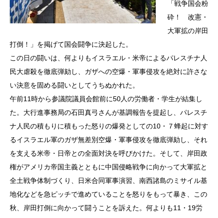
「戦争国会粉
砕！ 改憲・
大軍拡の岸田
打倒！」を掲げて国会闘争に決起した。
この日の闘いは、何よりもイスラエル・米帝によるパレスチナ人
民大虐殺を徹底弾劾し、ガザへの空爆・軍事侵攻を絶対に許さな
い決意を固める闘いとしてうちぬかれた。
午前11時から参議院議員会館前に50人の労働者・学生が結集し
た。大行進事務局の石田真弓さんが基調報告を提起し、パレスチ
ナ人民の積もりに積もった怒りの爆発としての10・７蜂起に対す
るイスラエル軍のガザ無差別空爆・軍事侵攻を徹底弾劾し、それ
を支える米帝・日帝との全面対決を呼びかけた。そして、岸田政
権がアメリカ帝国主義とともに中国侵略戦争に向かって大軍拡と
全土戦争体制づくり、日米合同軍事演習、南西諸島のミサイル基
地化などを急ピッチで進めていることを怒りをもって暴き、この
秋、岸田打倒に向かって闘うことを訴えた。何よりも11・19労