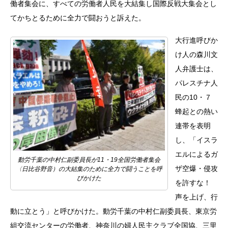
働者集会に、すべての労働者人民を大結集し国際反戦大集会とし
てかちとるために全力で闘おうと訴えた。
大行進呼びか
け人の森川文
人弁護士は、
パレスチナ人
民の10・７
蜂起との熱い
連帯を表明
し、「イスラ
エルによるガ
動労千葉の中村仁副委員長が11・19全国労働者集会
ザ空爆・侵攻
〈日比谷野音）の大結集のために全力で闘うことを呼
びかけた
を許すな！
声を上げ、行
動に立とう」と呼びかけた。動労千葉の中村仁副委員長、東京労
組交流センターの労働者、神奈川の婦人民主クラブ全国協、三里