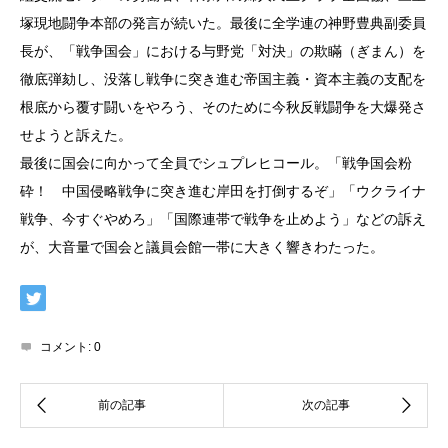
塚現地闘争本部の発言が続いた。最後に全学連の神野豊典副委員
長が、「戦争国会」における与野党「対決」の欺瞞（ぎまん）を
徹底弾劾し、没落し戦争に突き進む帝国主義・資本主義の支配を
根底から覆す闘いをやろう、そのために今秋反戦闘争を大爆発さ
せようと訴えた。
最後に国会に向かって全員でシュプレヒコール。「戦争国会粉
砕！ 中国侵略戦争に突き進む岸田を打倒するぞ」「ウクライナ
戦争、今すぐやめろ」「国際連帯で戦争を止めよう」などの訴え
が、大音量で国会と議員会館一帯に大きく響きわたった。
コメント:
0