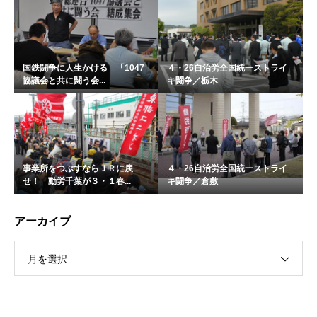
国鉄闘争に人生かける 「1047
４・26自治労全国統一ストライ
協議会と共に闘う会...
キ闘争／栃木
事業所をつぶすならＪＲに戻
４・26自治労全国統一ストライ
せ！ 動労千葉が３・１春...
キ闘争／倉敷
アーカイブ
月を選択