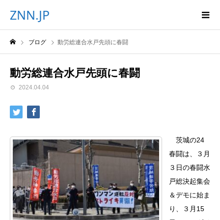
ZNN.JP
ブログ
動労総連合水戸先頭に春闘
動労総連合水戸先頭に春闘
2024.04.04
茨城の24
春闘は、３月
３日の春闘水
戸総決起集会
＆デモに始ま
り、３月15