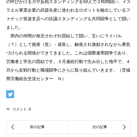
の呼びかけるガザ反戦スタンディングを50人で２時間闘い、イス
ラエル軍需企業の武器生産に使われるロボットを輸出しているフ
ァナック筑波支店への抗議スタンディングも共同闘争として闘い
ました。
県内の仲間が南北それぞれ団結して闘い、互いにライバル
（？）として挑発（笑）・成長し、触発され激励されながら勇気
づけられる関係ができてきました。これは国際連帯闘争であり、
労働者と学生の団結です。３月連続行動で生み出した地平で、４
月から反戦行動と職場闘争にさらに取り組んでいきます。（茨城
県労働組合交流センター Ｎ）
コメント:
0