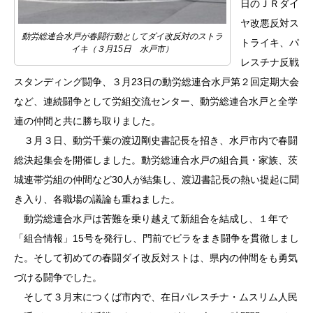
日のＪＲダイ
ヤ改悪反対ス
動労総連合水戸が春闘行動としてダイ改反対のストラ
トライキ、パ
イキ（３月15日 水戸市）
レスチナ反戦
スタンディング闘争、３月23日の動労総連合水戸第２回定期大会
など、連続闘争として労組交流センター、動労総連合水戸と全学
連の仲間と共に勝ち取りました。
３月３日、動労千葉の渡辺剛史書記長を招き、水戸市内で春闘
総決起集会を開催しました。動労総連合水戸の組合員・家族、茨
城連帯労組の仲間など30人が結集し、渡辺書記長の熱い提起に聞
き入り、各職場の議論も重ねました。
動労総連合水戸は苦難を乗り越えて新組合を結成し、１年で
「組合情報」15号を発行し、門前でビラをまき闘争を貫徹しまし
た。そして初めての春闘ダイ改反対ストは、県内の仲間をも勇気
づける闘争でした。
そして３月末につくば市内で、在日パレスチナ・ムスリム人民