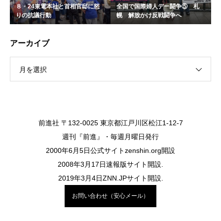
８・24東電本社と首相官邸に怒
全国で国際婦人デー闘争⑤ 札
りの抗議行動
幌 解放かけ反戦闘争へ
アーカイブ
月を選択
前進社 〒132-0025 東京都江戸川区松江1-12-7
週刊『前進』・毎週月曜日発行
2000年6月5日公式サイトzenshin.org開設
2008年3月17日速報版サイト開設.
2019年3月4日ZNN.JPサイト開設.
お問い合わせ（安心メール）