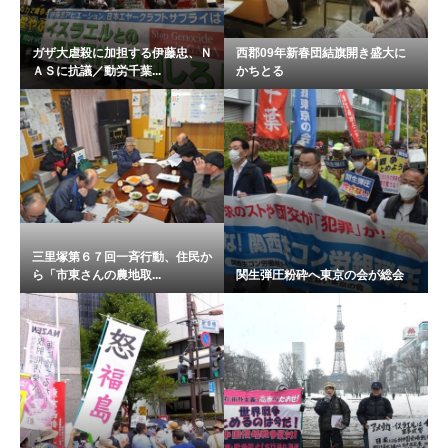
ガザ大虐殺に加担する伊藤忠、Ｎ
西郡09年新春団結旗開き盛大に
ＡＳに抗議／動労千葉...
かちとる
三里塚第６７回一斉行動、住民か
ら「市東さんの農地取...
関生弾圧粉砕へ東京の会が総会