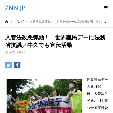
ZNN.JP
ブログ
入管法改悪弾劾！ 世界難民デーに法務省抗議／牛久でも宣伝活動
入管法改悪弾劾！ 世界難民デーに法務
省抗議／牛久でも宣伝活動
2024.06.27
世界難民デー
の６月20
日、入管法と
民族差別を撃
つ全国実行委