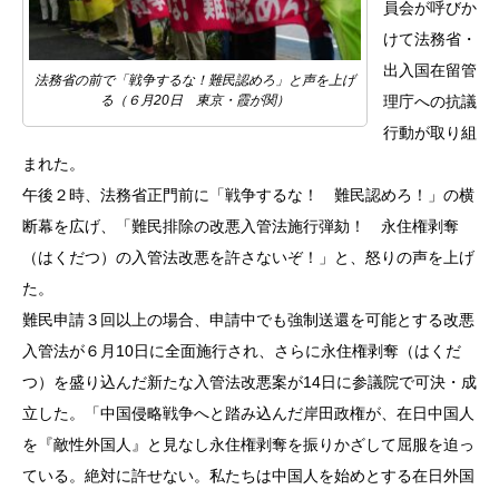
員会が呼びか
けて法務省・
出入国在留管
法務省の前で「戦争するな！難民認めろ」と声を上げ
理庁への抗議
る（６月20日 東京・霞が関）
行動が取り組
まれた。
午後２時、法務省正門前に「戦争するな！ 難民認めろ！」の横
断幕を広げ、「難民排除の改悪入管法施行弾劾！ 永住権剥奪
（はくだつ）の入管法改悪を許さないぞ！」と、怒りの声を上げ
た。
難民申請３回以上の場合、申請中でも強制送還を可能とする改悪
入管法が６月10日に全面施行され、さらに永住権剥奪（はくだ
つ）を盛り込んだ新たな入管法改悪案が14日に参議院で可決・成
立した。「中国侵略戦争へと踏み込んだ岸田政権が、在日中国人
を『敵性外国人』と見なし永住権剥奪を振りかざして屈服を迫っ
ている。絶対に許せない。私たちは中国人を始めとする在日外国