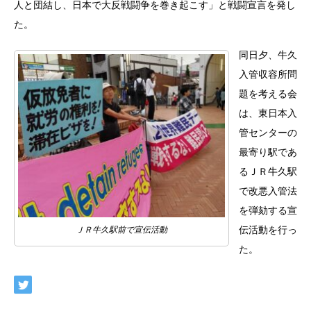
人と団結し、日本で大反戦闘争を巻き起こす」と戦闘宣言を発し
た。
同日夕、牛久
入管収容所問
題を考える会
は、東日本入
管センターの
最寄り駅であ
るＪＲ牛久駅
で改悪入管法
を弾劾する宣
伝活動を行っ
ＪＲ牛久駅前で宣伝活動
た。