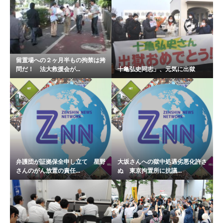
留置場への２ヶ月半もの拘禁は拷
問だ！ 法大救援会が...
十亀弘史同志」、元気に出獄
弁護団が証拠保全申し立て 星野
大坂さんへの獄中処遇劣悪化許さ
さんのがん放置の責任...
ぬ 東京拘置所に抗議...