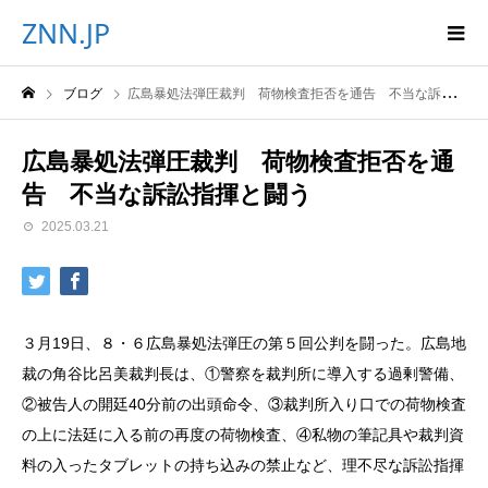
ZNN.JP
ブログ
広島暴処法弾圧裁判 荷物検査拒否を通告 不当な訴訟指揮と闘う
広島暴処法弾圧裁判 荷物検査拒否を通
告 不当な訴訟指揮と闘う
2025.03.21
３月19日、８・６広島暴処法弾圧の第５回公判を闘った。広島地
裁の角谷比呂美裁判長は、①警察を裁判所に導入する過剰警備、
②被告人の開廷40分前の出頭命令、③裁判所入り口での荷物検査
の上に法廷に入る前の再度の荷物検査、④私物の筆記具や裁判資
料の入ったタブレットの持ち込みの禁止など、理不尽な訴訟指揮