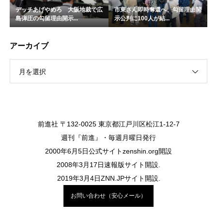
デッチあげやめろ 大阪地裁で広
市東さん即時奪還へ、勾留理由開
島弾圧の勾留理由開示...
示公判に100人が結...
アーカイブ
月を選択
前進社 〒132-0025 東京都江戸川区松江1-12-7
週刊『前進』・毎週月曜日発行
2000年6月5日公式サイトzenshin.org開設
2008年3月17日速報版サイト開設.
2019年3月4日ZNN.JPサイト開設.
お問い合わせ（安心メール）