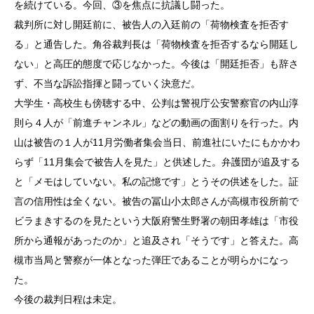
を続けている。今回、③を焦点に抗議し闘った。
裁判所に対し開廷前に、被告人の入廷前の「荷物検査を拒否す
る」と通告した。角谷裁判長は「荷物検査を拒否するなら開廷し
ない」と高圧的態度で応じなかった。今後は「開廷拒否」も辞さ
ず、不当な訴訟指揮と闘っていく決意だ。
大学生・高校生も傍聴する中、公判は警視庁公安警察官の内山淳
則ら４人が「前進チャンネル」などの動画の面割りを行った。内
山は被告の１人が11月労働者集会当日、前進社にいたにもかかわ
らず「11月集会で被告人を見た」と供述した。弁護団が追及する
と「メモはしていない。私の記憶です」とうその供述をした。証
言の信用性は全くない。被告の冨山小太郎さんが高槻市役所前で
ビラまきするのを見たという大阪府警生野署の朝田孝雄は「市役
所から通報があったのか」と追及され「そうです」と答えた。高
槻市当局と警察が一体となった弾圧であることが明らかになっ
た。
今後の裁判日程は未定。