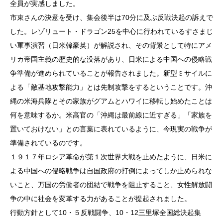
全員が実感しました。
市東さんの決意を受け、集会後半は70分に及ぶ反戦決起の訴えで
した。レゾリュート・ドラゴン25を中心に行われているすさまじ
い軍事演習（日米韓豪英）が解説され、その背景として特にアメ
リカ帝国主義の歴史的な没落があり、日米による中国への侵略戦
争準備が進められていることが報告されました。新型ミサイルに
よる「敵基地攻撃能力」とは先制攻撃をするということです。沖
縄の米海兵隊とその家族がグアムとハワイに移転し始めたことは
何を意味するか。米高官の「沖縄は最前線に近すぎる」「家族を
置いておけない」との言葉に表れているように、今現実の戦争が
準備されているのです。
１９１７年ロシア革命が第１次世界大戦を止めたように、日米に
よる中国への侵略戦争は自国政府の打倒によってしか止められな
いこと、万国の労働者の団結で戦争を阻止すること、女性解放闘
争の中に社会を変革する力があることが提起されました。
行動方針として10・５反戦闘争、10・12三里塚全国総決起集