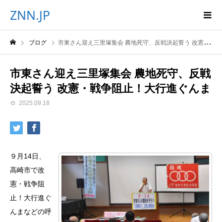
ZNN.JP
ブログ
市東さん迎え三里塚集会 農地死守、反戦決起誓う 改憲・戦争阻止！大行進ぐんま
市東さん迎え三里塚集会 農地死守、反戦
決起誓う 改憲・戦争阻止！大行進ぐんま
2025.09.18
９月14日、
高崎市で改
憲・戦争阻
止！大行進ぐ
んまなどの呼