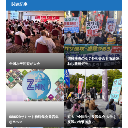
関連記事
虐殺擁護のＧ７外相会合を徹底弾
全国水平同盟が大会
劾し新宿デモ
08/6/29サミット粉砕集会発言集
京大で全国学生反戦集会 大学を
@Movie
反戦の出撃拠点に