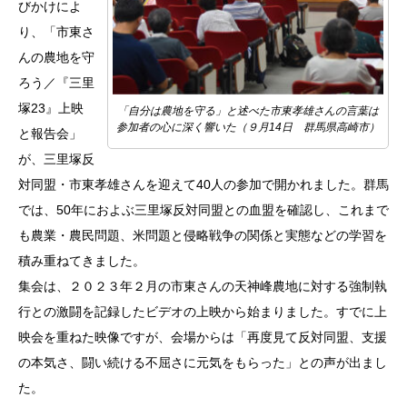
びかけによ
り、「市東さ
んの農地を守
ろう／『三里
塚23』上映
「自分は農地を守る」と述べた市東孝雄さんの言葉は
参加者の心に深く響いた（９月14日 群馬県高崎市）
と報告会」
が、三里塚反
対同盟・市東孝雄さんを迎えて40人の参加で開かれました。群馬
では、50年におよぶ三里塚反対同盟との血盟を確認し、これまで
も農業・農民問題、米問題と侵略戦争の関係と実態などの学習を
積み重ねてきました。
集会は、２０２３年２月の市東さんの天神峰農地に対する強制執
行との激闘を記録したビデオの上映から始まりました。すでに上
映会を重ねた映像ですが、会場からは「再度見て反対同盟、支援
の本気さ、闘い続ける不屈さに元気をもらった」との声が出まし
た。