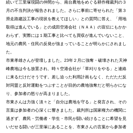
続いて三里塚現闘の仲間から、南台農地をめぐる耕作権裁判の３
月の不当判決が報告されました。さらに事前に寄せられた「第３
滑走路建設工事の現状を教えてほしい」との質問に答え、「用地
取得は進んでいる」との成田空港会社（ＮＡＡ）の宣伝にもかか
わらず、実際には１期工事と比べても買収が進んでいないこと、
地元の農民・住民の反発が強まっていることが明らかにされまし
た。
市東孝雄さんが登壇しました。23年２月に強奪・破壊された天神
峰農地は今も放置され、時々空港会社が「草刈りをやる」と連絡
に来るだけだそうです。差し迫った利用計画もなく、ただただ反
対同盟と反対運動をつぶすことが目的の農地強奪だと明らかにな
り、参加者の怒りが高まりました。
市東さんは力強く淡々と「自分は農地を守る」と発言され、その
言葉は参加者の心深くに響きました。裁判所は国家権力の機関に
過ぎず、農民・労働者・学生・市民が闘い続けることに希望を見
いだせる闘いが三里塚にあることを、市東さんの言葉から参加者