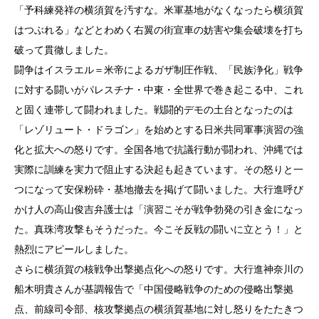
「予科練発祥の横須賀を汚すな。米軍基地がなくなったら横須賀
はつぶれる」などとわめく右翼の街宣車の妨害や集会破壊を打ち
破って貫徹しました。
闘争はイスラエル＝米帝によるガザ制圧作戦、「民族浄化」戦争
に対する闘いがパレスチナ・中東・全世界で巻き起こる中、これ
と固く連帯して闘われました。戦闘的デモの土台となったのは
「レゾリュート・ドラゴン」を始めとする日米共同軍事演習の強
化と拡大への怒りです。全国各地で抗議行動が闘われ、沖縄では
実際に訓練を実力で阻止する決起も起きています。その怒りと一
つになって安保粉砕・基地撤去を掲げて闘いました。大行進呼び
かけ人の高山俊吉弁護士は「演習こそが戦争勃発の引き金になっ
た。真珠湾攻撃もそうだった。今こそ反戦の闘いに立とう！」と
熱烈にアピールしました。
さらに横須賀の核戦争出撃拠点化への怒りです。大行進神奈川の
船木明貴さんが基調報告で「中国侵略戦争のための侵略出撃拠
点、前線司令部、核攻撃拠点の横須賀基地に対し怒りをたたきつ