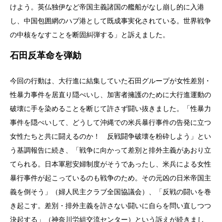
けよう。英仏独伊など帝国主義諸国の艦船がなし崩し的に入港
し、中国包囲網のハブ港として既成事実化されている。世界戦争
の中核をなすことを断固糾弾する」と訴えました。
石田反革命を弾劾
今回の行動は、大行進に結集していた石田グループが女性差別・
性暴力事件を居直り隠ぺいし、加害者擁護のために大行進運動の
破壊に手を染めることを断じて許さず闘い抜きました。「性暴力
事件を隠ぺいして、どうして沖縄での米兵暴行事件の告発に立つ
女性たちと共に闘えるのか！ 反戦闘争破壊を粉砕しよう」とい
う基調報告に続き、「戦争に向かって差別と排外主義があおり立
てられる。日本軍慰安婦制度がそうであったし、米兵による女性
暴行事件が起こっているのも戦争のため。その元凶の日米帝国主
義を倒そう」（婦人民主クラブ全国協議会）、「反戦の闘いを巻
き起こす。差別・排外主義を許さない闘いに自らを問い直しつつ
決起する」（神奈川労組交流センター）という訴えが続きまし