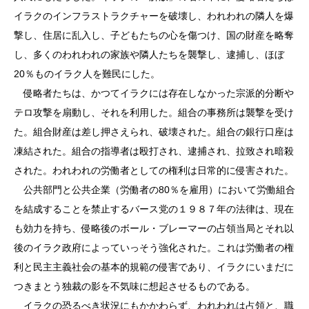
イラクのインフラストラクチャーを破壊し、われわれの隣人を爆
撃し、住居に乱入し、子どもたちの心を傷つけ、国の財産を略奪
し、多くのわれわれの家族や隣人たちを襲撃し、逮捕し、ほぼ
20％ものイラク人を難民にした。
侵略者たちは、かつてイラクには存在しなかった宗派的分断や
テロ攻撃を扇動し、それを利用した。組合の事務所は襲撃を受け
た。組合財産は差し押さえられ、破壊された。組合の銀行口座は
凍結された。組合の指導者は殴打され、逮捕され、拉致され暗殺
された。われわれの労働者としての権利は日常的に侵害された。
公共部門と公共企業（労働者の80％を雇用）において労働組合
を結成することを禁止するバース党の１９８７年の法律は、現在
も効力を持ち、侵略後のボール・ブレーマーの占領当局とそれ以
後のイラク政府によっていっそう強化された。これは労働者の権
利と民主主義社会の基本的規範の侵害であり、イラクにいまだに
つきまとう独裁の影を不気味に想起させるものである。
イラクの恐るべき状況にもかかわらず、われわれは占領と、職