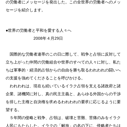
の労働者にメッセージを発出した。この全世界の労働者へのメッ
セージを紹介します。
●世界の労働者と平和を愛する人々へ
2008年４月29日
国際的な労働者連帯のこの日に際して、戦争と占領に反対して
立ち上がった仲間の労働組合や世界のすべての人々に対し、私た
ちは軍事的・経済的占領からの自由を勝ち取るわれわれの闘いへ
の支援を強めてくださることを呼びかける。
われわれは、現在も続いているイラク占領を支える諸政府と諸
企業、諸機関に対し、真の民主主義と、あらゆる外国からの干渉
を排した主権と自決権を求めるわれわれの要求に応じるように要
望する。
５年間の侵略と戦争、占領は、破壊と苦難、苦痛のみをイラク
人民にもたらした。イラクの「解放」の名の下に、侵略者たちは