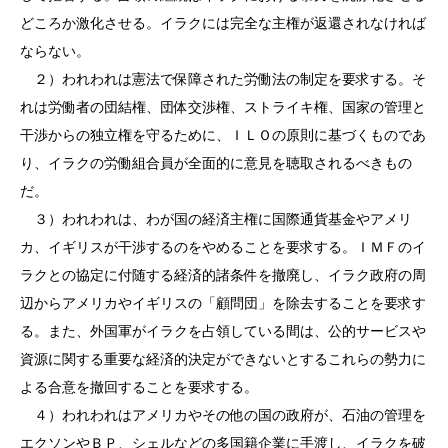
どころか激化させる。イラクには完全な主権が返還されなければ
ならない。
２）われわれは憲法で保障された労働法の制定を要求する。そ
れは労働者の団結権、団体交渉権、ストライキ権、国家の管理と
干渉からの独立権を守るために、ＩＬＯの原則に基づくものであ
り、イラクの労働組合員が全面的に意見を聴取されるべきもの
だ。
３）われわれは、わが国の経済主権に国際通貨基金やアメリ
カ、イギリスが干渉するのをやめることを要求する。ＩＭＦのイ
ラクとの協定に付随する経済的諸条件を撤廃し、イラク政府の周
辺からアメリカやイギリスの「顧問団」を除去することを要求す
る。また、外国軍がイラクを占領している間は、公的サービスや
資源に関する重要な経済的決定ができないとするこれらの勢力に
よる合意を撤回することを要求する。
４）われわれはアメリカやその他の国の政府が、石油の管理を
エクソンやＢＰ、シェルなどの多国籍企業に手渡し、イラクを破