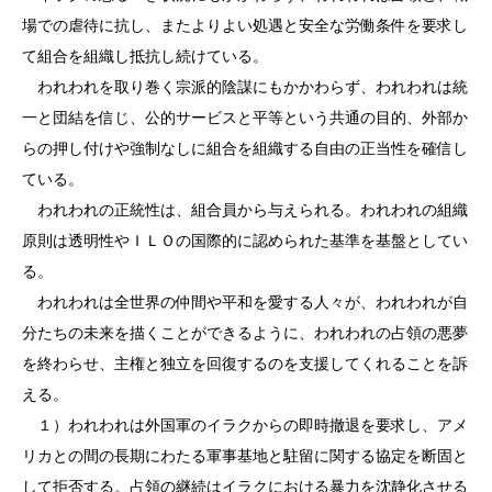
場での虐待に抗し、またよりよい処遇と安全な労働条件を要求し
て組合を組織し抵抗し続けている。
われわれを取り巻く宗派的陰謀にもかかわらず、われわれは統
一と団結を信じ、公的サービスと平等という共通の目的、外部か
らの押し付けや強制なしに組合を組織する自由の正当性を確信し
ている。
われわれの正統性は、組合員から与えられる。われわれの組織
原則は透明性やＩＬＯの国際的に認められた基準を基盤としてい
る。
われわれは全世界の仲間や平和を愛する人々が、われわれが自
分たちの未来を描くことができるように、われわれの占領の悪夢
を終わらせ、主権と独立を回復するのを支援してくれることを訴
える。
１）われわれは外国軍のイラクからの即時撤退を要求し、アメ
リカとの間の長期にわたる軍事基地と駐留に関する協定を断固と
して拒否する。占領の継続はイラクにおける暴力を沈静化させる