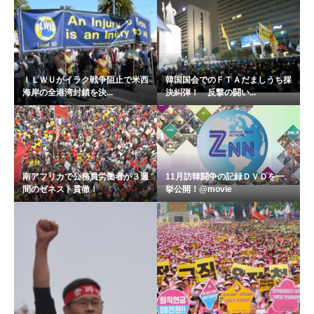
ＩＬＷＵがイラク戦争阻止で米西
韓国国会でのＦＴＡだましうち採
海岸の全港湾封鎖を決...
決糾弾！ 反撃の闘い...
南アフリカで公務員労働者が３週
11月訪韓闘争の記録ＤＶＤを一
間のゼネスト貫徹！
挙公開！@movie