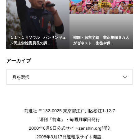
１１・１４ソウル ハンサンギュ
韓国・民主労総 非正規職６万人
ン民主労総委員長の訴...
がゼネスト 生徒や保...
アーカイブ
月を選択
前進社 〒132-0025 東京都江戸川区松江1-12-7
週刊『前進』・毎週月曜日発行
2000年6月5日公式サイトzenshin.org開設
2008年3月17日速報版サイト開設.