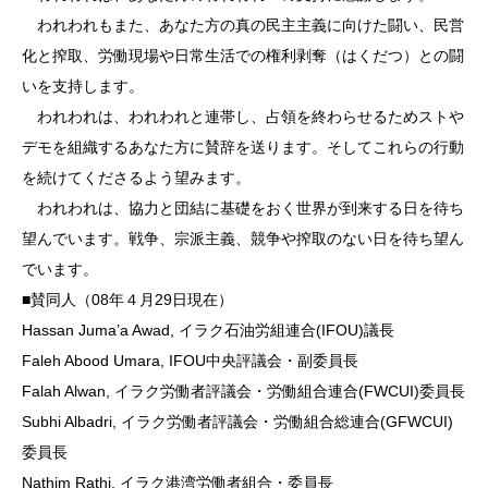
われわれもまた、あなた方の真の民主主義に向けた闘い、民営
化と搾取、労働現場や日常生活での権利剥奪（はくだつ）との闘
いを支持します。
われわれは、われわれと連帯し、占領を終わらせるためストや
デモを組織するあなた方に賛辞を送ります。そしてこれらの行動
を続けてくださるよう望みます。
われわれは、協力と団結に基礎をおく世界が到来する日を待ち
望んでいます。戦争、宗派主義、競争や搾取のない日を待ち望ん
でいます。
■賛同人（08年４月29日現在）
Hassan Juma’a Awad, イラク石油労組連合(IFOU)議長
Faleh Abood Umara, IFOU中央評議会・副委員長
Falah Alwan, イラク労働者評議会・労働組合連合(FWCUI)委員長
Subhi Albadri, イラク労働者評議会・労働組合総連合(GFWCUI)
委員長
Nathim Rathi, イラク港湾労働者組合・委員長