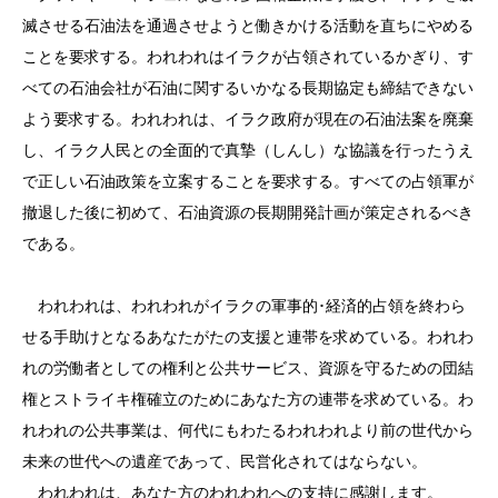
滅させる石油法を通過させようと働きかける活動を直ちにやめる
ことを要求する。われわれはイラクが占領されているかぎり、す
べての石油会社が石油に関するいかなる長期協定も締結できない
よう要求する。われわれは、イラク政府が現在の石油法案を廃棄
し、イラク人民との全面的で真摯（しんし）な協議を行ったうえ
で正しい石油政策を立案することを要求する。すべての占領軍が
撤退した後に初めて、石油資源の長期開発計画が策定されるべき
である。
われわれは、われわれがイラクの軍事的･経済的占領を終わら
せる手助けとなるあなたがたの支援と連帯を求めている。われわ
れの労働者としての権利と公共サービス、資源を守るための団結
権とストライキ権確立のためにあなた方の連帯を求めている。わ
れわれの公共事業は、何代にもわたるわれわれより前の世代から
未来の世代への遺産であって、民営化されてはならない。
われわれは、あなた方のわれわれへの支持に感謝します。