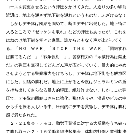
コースを変更させるという弾圧をかけてきた。人通りの多い駅前
近辺は、地上を通さず地下街を通れというものだ。ふざけるな！
しかしデモ隊は団結を固めて、断固デモに出発した。地下街に
入るところで『ゼッケンを取れ』などの弾圧もあったが、これを
はねのけ地下街を堂々と進撃。誰からともなく声が上がってく
る。「ＮＯ ＷＡＲ」「ＳＴＯＰ ＴＨＥ ＷＡＲ」「団結すれ
ば勝てるんだ！」「戦争反対！」。警察権力の『示威行為は禁止
だ』の弾圧も無視してどんどん声が広がっていく。暴力的にやめ
させようとする警察権力をけちらし、デモ隊は地下街をも解放区
にした。団結の勝利だ。地上に上がると今度はジュラルミンの盾
を持ち出してさらなる暴力的弾圧。絶対許せない。しかしこの弾
圧で、デモ隊の団結はさらに強化。飛び入りや、沿道やビルの中
から手を振る人もいる中、圧倒的にデモを貫徹し、デモ隊は勝利
感で満たされた。
２・２１集会・デモは、動労千葉派に対する大反動をうち破っ
て勝ち取った２・１６労働者総決起集会、体制内打倒と道州制決