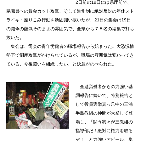
2日前の19日には県庁前で、
県職員への賃金カット攻撃、そして道州制に絶対反対の年休スト
ライキ・座りこみ行動を断固闘い抜いたが、21日の集会は19日
の闘争の熱気そのままの雰囲気で、全県から７５名の結集で打ち
抜いた。
集会は、司会の青年労働者の職場報告から始まった。大恐慌情
勢下で倒産攻撃がかけられているが、職場の雰囲気は変わってき
ている、今後闘いを組織したい、と決意がのべられた。
全逓労働者からの力強い基
調報告に続いて、特別報告と
して役員選挙真っ只中の三浦
半島教組の仲間が大挙して登
場し、「闘う我々が三教組の
指導部だ！絶対に権力を取る
ぞ！」と力強いアピール。集