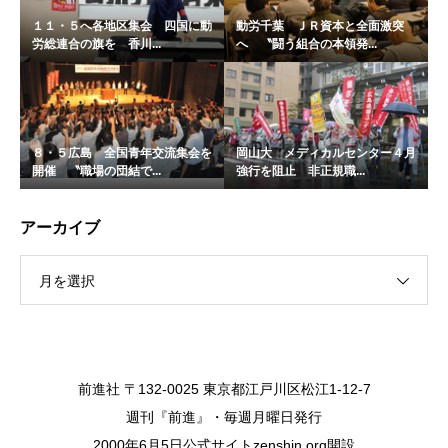
１１・５へ各地区集会 四国に動
動労千葉 ＪＲ資本と全面激突
労総連合の旗を 香川...
へ 〝闘う組合の本領発...
８・５広島 全国青年交流集会を
岡山大 メディカルセンター４月
開催 〝職場の団結で...
強行を阻止 非正規職...
アーカイブ
月を選択
前進社 〒132-0025 東京都江戸川区松江1-12-7
週刊『前進』・毎週月曜日発行
2000年6月5日公式サイトzenshin.org開設