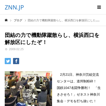
ZNN.JP
ブログ
団結の力で機動隊蹴散らし、横浜西口を解放区にしたぞ！
団結の力で機動隊蹴散らし、横浜西口を
解放区にしたぞ！
2009.02.25
2月21日、神奈川労組交流
センターは、道州制粉砕！
国鉄1047名闘争勝利！ 「生
きさせろ！」ゼネスト神奈川
集会・デモを打ち抜いた！