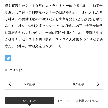
戦を宣言した２・１９年休ストライキと一体で勝ち取り、動労千
葉派として闘う労組交流センターの団結を固め、「われわれこそ
が神奈川の労働運動の主流派だ」と宣言を発した決定的な行動で
あった。神奈川労組交流センターはこの勝利の地平で大恐慌情勢
に真正面から立ち向かい、全国の闘う仲間とともに、春闘「生き
させろ！」ゼネストを切り開き、３・２０大結集をつくりだす決
意だ。（神奈川労組交流センター I）
コメント:
0
コメント ( 0 )
トラックバックは利用できません。