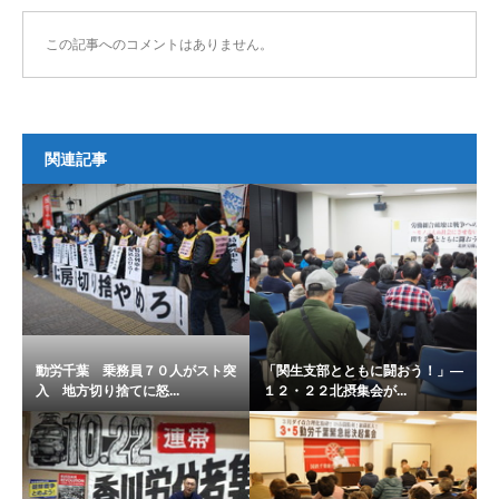
この記事へのコメントはありません。
関連記事
動労千葉 乗務員７０人がスト突
「関生支部とともに闘おう！」―
入 地方切り捨てに怒...
１２・２２北摂集会が...