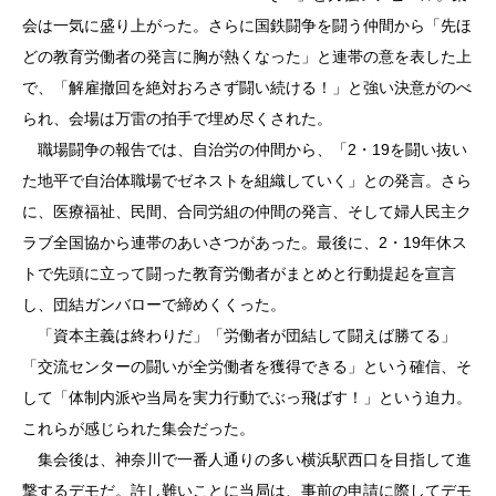
会は一気に盛り上がった。さらに国鉄闘争を闘う仲間から「先ほ
どの教育労働者の発言に胸が熱くなった」と連帯の意を表した上
で、「解雇撤回を絶対おろさず闘い続ける！」と強い決意がのべ
られ、会場は万雷の拍手で埋め尽くされた。
職場闘争の報告では、自治労の仲間から、「2・19を闘い抜い
た地平で自治体職場でゼネストを組織していく」との発言。さら
に、医療福祉、民間、合同労組の仲間の発言、そして婦人民主ク
ラブ全国協から連帯のあいさつがあった。最後に、2・19年休ス
トで先頭に立って闘った教育労働者がまとめと行動提起を宣言
し、団結ガンバローで締めくくった。
「資本主義は終わりだ」「労働者が団結して闘えば勝てる」
「交流センターの闘いが全労働者を獲得できる」という確信、そ
して「体制内派や当局を実力行動でぶっ飛ばす！」という迫力。
これらが感じられた集会だった。
集会後は、神奈川で一番人通りの多い横浜駅西口を目指して進
撃するデモだ。許し難いことに当局は、事前の申請に際してデモ