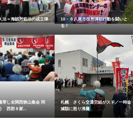
久法＝海賊対処法の成立弾
10・６八尾市役所弾劾行動を闘いと
る！
連帯し全関西狭山集会 同
札幌 さくら交通労組がスト／一時金
 西郡８家...
減額に怒り沸騰