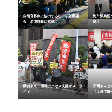
自衛官募集に協力するな 杉並区議
海外派兵恒
会 名簿閲覧に抗議
劾！
動労東京 環境アクセス支部がストラ
石川さんと
イキ
じ土俵で闘う