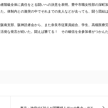
働者階級全体に責任をとる闘いへの決意を表明。豊中市職女性部の深町
きた。体制内との激突の中でそれまでの友人などが去っても、闘う団結
阪南支部、阪神読者会から、また奈良市従業員組合、学生、高槻医療
ら活発な発言が続いた。闘えば勝てる！ その確信を全参加者がつかん