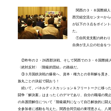
関西の３・８国際婦人デ
西労組交流センターから
が以下の３点をポイント
た。
①自民党支配の終わり
自身が主人公の社会をつ
②昨年の２・26西郡決戦、そして関西での３・６国際婦
〈絶対反対〉〈階級的団結」の路線だ。
③３月国鉄決戦の爆発へ、資本・権力との非和解を貫き、
族丸ごとの決起で闘おう！
続いて、パネルディスカッション＆フリートークに移った。
闘争「解決案」はまったくのデマであり、自分の職場の廃止
の弁護団解任について「階級裁判になって自己解放的に闘
全参加者に感動を与えた。関西合同労組の東理恵さん、八