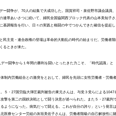
ー闘争が、70人の結集で大成功した。国賀祥司・泉佐野市議会議員、
の連帯あいさつに続いて、婦民全国協関西ブロック代表の山本美知子さ
に基調報告を行い、日々の実践と格闘の中でつかんできた確信を提起し
と民主党・連合政権の登場は革命的大動乱の時代の始まりだ。労働者階
くるときが来た。
人デー闘争から１年間の勝利を闘いとったきた力こそ、「時代認識」と
体制内労働組合との激突をとおして、婦民を先頭に女性労働者・労働
５・27国労臨大弾圧裁判被告の東元さんは、与党３党らによる1047
攻撃を第二の国鉄決戦として闘う決意が述べられた。また５・27裁判
えるようになった。病気だって闘える。これが自分の誇り」という発言
尾北医療センター労組の灰垣美佐子さんは、労働者階級の自己解放性に