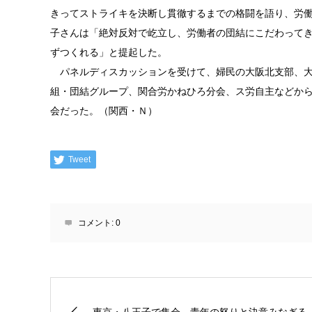
きってストライキを決断し貫徹するまでの格闘を語り、労
子さんは「絶対反対で屹立し、労働者の団結にこだわって
ずつくれる」と提起した。
パネルディスカッションを受けて、婦民の大阪北支部、大
組・団結グループ、関合労かねひろ分会、ス労自主などか
会だった。（関西・Ｎ）
Tweet
コメント:
0