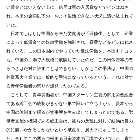
い賃金とはいえない上に、結局は寮の入居費などでピンはねさ
れ、本来の金額以下の、およそ生活できない状況に追い込まれて
いた。
日本でしばしば中国から来た労働者が「研修生」として、企業
によって低賃金での奴隷労働を強制され、寮費などをピンはねさ
れている。この日本国内でやっていた違法労働を、本田もトヨタ
も、中国の工場で大規模に展開していたのだ。この日帝資本の悪
らつさは絶対に許すことはできない。しかもこの手法は、中国の
外資系大企業では一般的な手法になっているという。これに対す
る青年労働者の怒りが爆発したのである。
こうして、青年労働者が、中国スターリン主義の御用労働組合
である総工会の統制がきかない形で闘いに立ち上がり、資本から
中国の体制まで揺るがす事態を生み出してしまったのである。労
働者支配の機関である総工会は、彼らの反乱に対して結局は暴力
的に襲いかかるしかないという破産を、満天下に示してしまっ
た。そしてこの悪らつ極まる日帝資本の工場で火がついた、青年