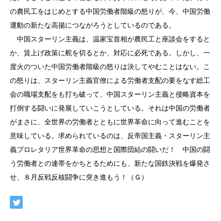
の農民工をはじめとする中国労働者階級の怒りが、今、中国労働
運動の新たな高揚につながろうとしているのである。
中国スターリン主義は、温家宝首相が農民工と座談会をすると
か、賃上げ政策に舵を切るとか、対応に必死である。しかし、一
度火のついた中国労働者階級の怒りは決してやむことはない。こ
の怒りは、スターリン主義官僚による労働者支配の要をなす総工
会の職場支配をも打ち破って、中国スターリン主義と侵略資本を
打倒する闘いに発展していこうとしている。それは中国の労働者
がまさに、全世界の労働者とともに世界革命に向って進むことを
意味している。求められているのは、反帝国主義・スターリン主
義プロレタリア世界革命の思想と国際団結の闘いだ！ 中国の闘
う労働者との連帯をかちとるためにも、新たな国鉄決戦を爆発さ
せ、８月反戦反核闘争に突き進もう！（Ｇ）