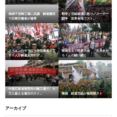
旭硝子尼崎工場に抗議 解雇撤回
戦争と労組破壊に怒り／メーデー
で日韓労働者が連帯
闘争 世界各地でスト...
スペインのサラゴサで労働者３万
韓国全土で民衆大会 「生きさせ
５千人が解雇反対のデ...
ろ！」の闘い続く
中国広東省東莞市の靴工場で、４
万人超える連日のスト...
韓国 鉄道労組が無期限スト
アーカイブ