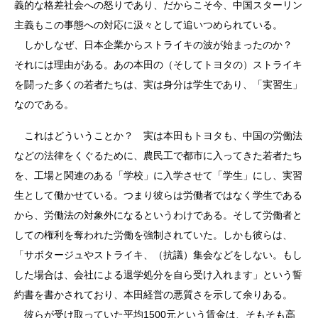
義的な格差社会への怒りであり、だからこそ今、中国スターリン
主義もこの事態への対応に汲々として追いつめられている。
しかしなぜ、日本企業からストライキの波が始まったのか？
それには理由がある。あの本田の（そしてトヨタの）ストライキ
を闘った多くの若者たちは、実は身分は学生であり、「実習生」
なのである。
これはどういうことか？ 実は本田もトヨタも、中国の労働法
などの法律をくぐるために、農民工で都市に入ってきた若者たち
を、工場と関連のある「学校」に入学させて「学生」にし、実習
生として働かせている。つまり彼らは労働者ではなく学生である
から、労働法の対象外になるというわけである。そして労働者と
しての権利を奪われた労働を強制されていた。しかも彼らは、
「サボタージュやストライキ、（抗議）集会などをしない。もし
した場合は、会社による退学処分を自ら受け入れます」という誓
約書を書かされており、本田経営の悪質さを示して余りある。
彼らが受け取っていた平均1500元という賃金は、そもそも高