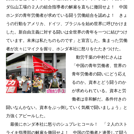
ダ仏山工場の２人の組合指導者の解雇を直ちに撤回せよ！ 中国
ホンダの青年労働者が求めている闘う労働組合を認めよ！ きょ
うの行動をアメリカ、ドイツ、ブラジルを始め世界に呼びかけま
した。新自由主義に対する闘いは全世界の青年を一つに結びつけ
ています。未来は私たちのものです」と宣言した。集まった労働
者が次々にマイクを握り、ホンダ本社に怒りをたたきつけた。
動労千葉の中村仁さんは
「中国の青年労働者、世界の
青年労働者の闘いにどう応え
るのか。資本とどう闘うのか
が求められている。資本と労
働者は非和解だ。条件付きの
闘いなんかない。資本をぶっ倒していく気概で闘いましょう」と
力強くアピールした。
最後にホンダ本社に怒りのシュプレヒコール！ 「２人のスト
ライキ指導部の解雇を撤回せよ！ 中国の労働者と連帯して闘う