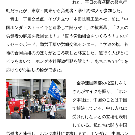
れた。平日の真昼間の緊急行
動だったが、東京・関東から労働者・学生約60人が参加した。
青山一丁目交差点、そびえ立つ「本田技研工業本社」前に「中
国ホンダ・ストライキと連帯して闘うぞ！」の横断幕、「２人の
労働者の解雇を撤回せよ！」「闘う労働組合をつくろう！」のメ
ッセージボード、動労千葉や労組交流センター、全学連の旗、各
地の合同労組ののぼりがところ狭しと林立した。道行く人びとに
ビラをまいて、ホンダ本社弾劾行動を訴えた。あちこちでビラを
広げながら話しの輪ができた。
全学連国際部の松室しをり
さんがマイクを握り、「ホン
ダ本社は、中国のことは中国
で解決している、申し入れは
受け付けないとの立場を表明
している。私たちは闘う中国
労働者と連帯し、ホンダ本社に要求します。ホンダは、中国ホン