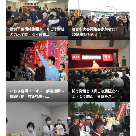
動労千葉団結旗開き 今こそ労組
連合中央春闘集会参加者に３・
の力示す時 ダイ改阻...
20総決起を訴え
いわき合同ユニオン 解雇撤回へ
闘う労組とり戻し改憲阻止へ
抗議行動 技術指導も...
２・１５関西 春闘をス...