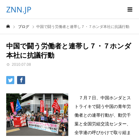
ZNN.JP
ブログ
中国で闘う労働者と連帯し７・７ホンダ本社に抗議行動
中国で闘う労働者と連帯し７・７ホンダ
本社に抗議行動
2010.07.08
７月７日、中国ホンダとス
トライキで闘う中国の青年労
働者との連帯行動が、動労千
葉と全国労組交流センター、
全学連の呼びかけで取り組ま