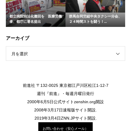
都立病院独法化撤回を 医療労働
群馬合同労組中央タクシー分会、
者、都庁に署名提出
２４時間ストを闘う！...
アーカイブ
月を選択
前進社 〒132-0025 東京都江戸川区松江1-12-7
週刊『前進』・毎週月曜日発行
2000年6月5日公式サイトzenshin.org開設
2008年3月17日速報版サイト開設.
2019年3月4日ZNN.JPサイト開設.
お問い合わせ（安心メール）