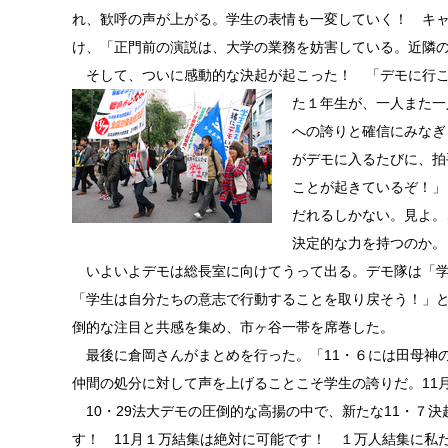
れ、歓呼の声が上がる。学生の表情も一変していく！ キ
け、「正門前の演説は、大学の業務を妨害している。近隣
そして、ついに感動的な決起が起こった！ 「デモに行こ
た１年生が、一人また一
への誇りと確信にみなぎ
がデモに入るたびに、拍
ことが起きているぞ！」
だれるしかない。見よ。
決定的な力を持つのか。
いよいよデモは総長室に向けてうって出る。デモ隊は「学
「学生は自分たちの意志で行動することを取り戻そう！」
倒的な注目と共感を集め、市ヶ谷一帯を席巻した。
最後に倉岡さんがまとめを行った。「11・６には田母神
仲間の処分に対して声を上げることこそ学生の誇りだ。11
10・29法大デモの圧倒的な高揚の中で、新たな11・７
す！ 11月１万結集は絶対に可能です！ １万人結集に私