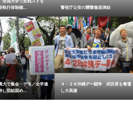
 全国大学で反戦ストを
執行体制確...
警視庁公安の襲撃徹底弾劾
縄大で集会・デモ／全学連
４・２８沖縄デー闘争 武田君を奪還
し団結固め...
し大高揚