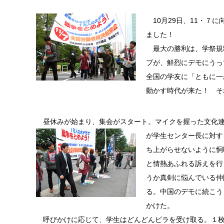
10月29日、11・７
ました！
最大の勝利は、学祭規
プが、鮮烈にデモにうっ
全国の学友に「ともに一
動かす時代が来た！ そ
昼休みが始まり、集会がスタート。マイクを握った文化連
が学生センター長
に対す
ち上がらせないように恫
と情熱あふれる訴えを行
うか真剣に悩んでいる仲
る。中国のデモに続こう
かけた。
呼びかけに応じて、学生はどんどんビラを受け取る。１枚