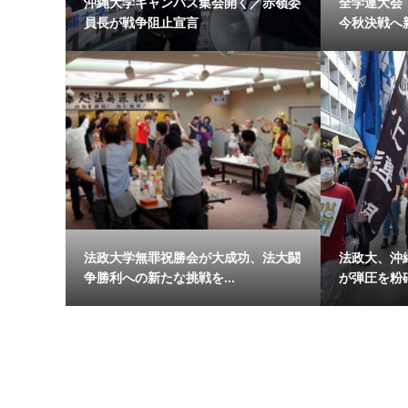
沖縄大学キャンパス集会開く／赤嶺委
全学連大会
員長が戦争阻止宣言
今秋決戦へ新
法政大学無罪祝勝会が大成功、法大闘
法政大、沖
争勝利への新たな挑戦を...
が弾圧を粉砕