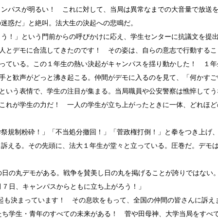
ャンパスが明るい！ これに対して、当局は異常なまでの大音量で放送
の迷惑だ」と絶叫。法大生の決起への悲鳴だ。
う！」という門前からの呼びかけに応え、学生センターに抗議文を提
人とデモに合流してきたのです！ その姿は、自ら
の意志で行動するこ
っている。この１年生の熱い決起がキャンパスを揺り動かした！ １年
手と歓声がどっと沸き起こる。仲間がデモに入るのを見て、「何かすご
という表情で、学生の注目が集まる。当局職員や公安警察は憔悴してう
これが学生の力だ！ 一人の学生が立ち上がったときに一体、どれほど
祭規制粉砕！」「不当処分撤回！」「菅政権打倒！」と拳をつき上げ
と訴える。その先頭に、法大１年生が堂々と立っている。圧巻だ。デモ
の日の丸デモがある。戦争を賛美し日の丸を掲げることが誇りではない
月７日、キャンパスからともに立ち上がろう！」
決起も決まっています！ その息吹をもって、全国の仲間の皆さんに訴え
たち学生・青年のすべての未来がある！ 菅や田母神、大学当局をすべ