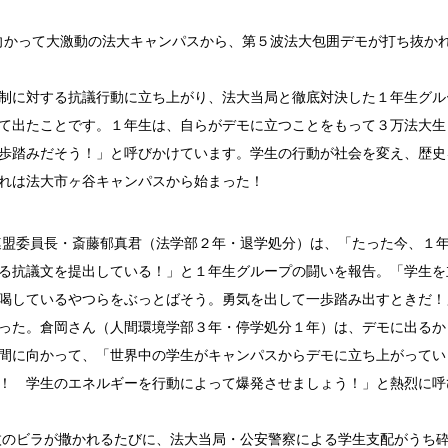
に向かって大激動の法大キャンパスから、第５波法大包囲デモが打ち抜か
制に対する抗議行動に立ち上がり、法大当局と徹底対決した１年生グル
て出たことです。１年生は、自らがデモに立つことをもって３万法大生
歩踏みだそう！」と呼びかけています。学生の行動が社会を変え、歴史
れは法大市ヶ谷キャンパスから始まった！
盟委員長・斎藤郁真君（法学部２年・退学処分）は、「たった今、１
る抗議文を提出している！」と１年生グループの闘いを報告。「学生を
喝しているやつらをぶっとばそう。勇気を出して一歩踏み出すときだ！
った。倉岡さん（人間環境学部３年・停学処分１年）は、デモに出るか
間に向かって、「世界中の学生がキャンパスからデモに立ち上がってい
！ 学生のエネルギーを行動によって爆発させましょう！」と熱烈に呼
のビラが撒かれるたびに、法大当局・公安警察による学生支配がうち