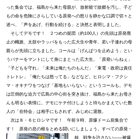
った集会では、福島から来た母親が、放射能で故郷を汚し、子ど
もの命を危険にさらしている原発への怒りを静かな口調で切々と
述べ、「声をあげ、行動を続ける」と決然と表明しました。
そしてデモです！ ２つめの挺団（約100人）の先頭は原発廃
止の幟旗、太鼓やラッパをもった広大生や青年、若い子連れの母
親らが先頭に立ちました。コールは「げんぱつを止めよう」とい
うバナーをマントにして身にまとった広大生。「原発いらねぇ」
「子どもを守れ」「未来は俺たちのもんだ」「東電・政府は責任
トレトレ」「俺たちは怒ってる」などなど。ヒロシマ・フクシ
マ・オキナワをつなげ「基地もいらない」というコールも。デモ
は圧倒的な迫力で広島の中心街を突き抜け、福島から来たお母さ
んも明るい表情に。デモにケチ付けしようと待ちかまえていた数
人の「在特会」は相手にもされず、みじめに退散。
次は８・６ヒロシマです！ 午前９時、原爆ドーム前集合で
す！ 原発の息の根をとめる闘いにしまし
ょう。すべての原発・
核、戦争を許さない――被爆