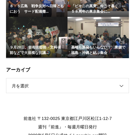
８・５広島 戦争反対へ日韓とも
「ビキニの真実」今こそ暴く！―
におう サード配備撤...
５８周年の東京集会に...
９月28日、首相官邸前・文科省
基地も原発もいらない！ 青森で
前などで大規模な抗議...
福島・沖縄と結ぶ集会
アーカイブ
月を選択
前進社 〒132-0025 東京都江戸川区松江1-12-7
週刊『前進』・毎週月曜日発行