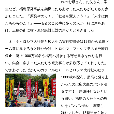
れのお母さん、お父さん、学
生など、福島原発事故を契機にたちあがった人たちがたくさん参
加しました。「原発やめろ！」「社会を変えよう！」「未来は俺
たちのものだ！」――若者のこの声に多くの人が一緒に声をあ
げ、広島の街に核・原発絶対反対の声がとどろきました！
８・６ヒロシマ大行動と広大生の実行委員会は12時から原爆ド
ーム前に集まろうと呼びかけ、ヒロシマ・フクシマ発の原発即時
停止・廃止1000万署名や福島へ持参する寄せ書きを作りを行
い、集会に集まった人たちや観光客らが多数応じてくれました。
できあがったばかりのカラフルな８・６ヒ
ロシマ大行動のビラ
1000枚を配布。最高に盛り上
がったのは広大生のバンド演
奏です！ 原発許せないとい
う思い、福島の人たちへの思
いをガンガン歌い、演奏し、
踊りました。13時半から始ま